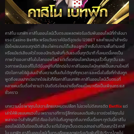
คาสิโน เบทฟิก คาสิโนออนไลน์เว็บตรงแพลตฟอร์มเดิมพันออนไลน์ที่กำลังมา
แรง Casino Betflix พร้อมวิเคราะห์ข้อดีจุดเด่น 123BET และคำแนะนำสำหรับ
มือใหม่แบบครบทุกมิติ เสียงไพ่กระทบโต๊ะเสียงลูกเต๋ากลิ้งไปตามพื้นกำมะหยี่
หรือแม้แต่เสียงหัวใจของนักเดิมพันที่เต้นแรงขึ้นทุกวินาที ทั้งหมดนี้เคยเป็น
ภาพจำของคาสิโนในโลกออฟไลน์ แต่เดี๋ยวก่อนโลกมันหมุนเร็วขึ้นทุกวัน และ
วงการพนันเองก็ไม่ได้นิ่งอยู่กับที่อีกต่อไป คาสิโนออนไลน์กลายเป็นสนามใหม่ที่
เปิดโอกาสให้ผู้เล่นเข้าถึงความตื่นเต้นได้ทุกที่ทุกเวลา และหนึ่งในชื่อที่กำลังถูก
พูดถึงแบบปากต่อปากใช่แล้วก็คือคาสิโนเบทฟิก คาสิโนออนไลน์เว็บตรงที่
หลายคนเริ่มตั้งคำถามว่า มันดีจริงไหมน่าเชื่อถือแค่ไหน หรือเป็นเพียงกระแส
ชั่วคราว
บทความนี้จะพาคุณไปเจาะลึกแบบหมดเปลือก ไม่อวยไม่ดิสเครดิต
แต่
Betflix
เล่าให้ฟังแบบคนวงใน เพราะบางทีการรู้ลึกก่อนลงเดิมพัน อาจช่วยให้คุณไม่
พลาดอะไรสำคัญก็ได้ คืออะไรทำไมถึงถูกพูดถึงมากขึ้นเรื่อยๆ ทุกวันนี้คาสิโน
ออนไลน์มีเป็นร้อยเป็นพันเว็บ แต่ไม่ใช่ทุกเว็บจะตรงปกอย่างที่โฆษณาไว้ คาสิ
โน เบทฟิก คาสิโนออนไลน์เว็บตรงคือแพลตฟอร์มเดิมพันที่ให้บริการโดยไม่