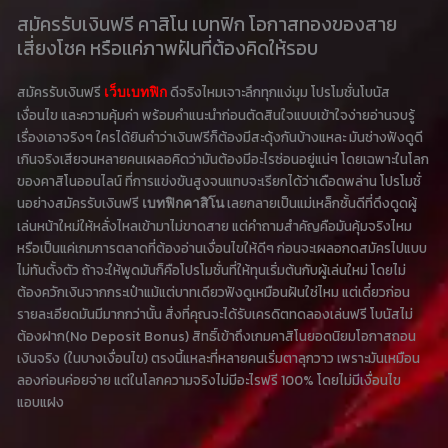
สมัครรับเงินฟรี คาสิโน เบทฟิก โอกาสทองของสาย
เสี่ยงโชค หรือแค่ภาพฝันที่ต้องคิดให้รอบ
สมัครรับเงินฟรี
ดีจริงไหมเจาะลึกทุกแง่มุม โปรโมชั่นโบนัส
เว็บเบทฟิก
เงื่อนไข และความคุ้มค่า พร้อมคำแนะนำก่อนตัดสินใจแบบเข้าใจง่ายอ่านจบรู้
เรื่องเอาจริงๆ ใครได้ยินคำว่าเงินฟรีก็ต้องมีสะดุ้งกันบ้างแหละ มันช่างฟังดูดี
เกินจริงเสียจนหลายคนเผลอคิดว่ามันต้องมีอะไรซ่อนอยู่แน่ๆ โดยเฉพาะในโลก
ของคาสิโนออนไลน์ ที่การแข่งขันสูงจนแทบจะเรียกได้ว่าเดือดพล่าน โปรโมชั่
นอย่างสมัครรับเงินฟรี
เลยกลายเป็นแม่เหล็กชั้นดีที่ดึงดูดผู้
เบทฟิกคาสิโน
เล่นหน้าใหม่ให้หลั่งไหลเข้ามาไม่ขาดสาย แต่คำถามสำคัญคือมันคุ้มจริงไหม
หรือเป็นแค่เกมการตลาดที่ต้องอ่านเงื่อนไขให้ดีๆ ก่อนจะเผลอกดสมัครไปแบบ
ไม่ทันตั้งตัว ถ้าจะให้พูดมันก็คือโปรโมชั่นที่ให้ทุนเริ่มต้นกับผู้เล่นใหม่ โดยไม่
ต้องควักเงินจากกระเป๋าแม้แต่บาทเดียวฟังดูเหมือนฝันใช่ไหม แต่เดี๋ยวก่อน
รายละเอียดมันมีมากกว่านั้น สิ่งที่คุณจะได้รับเครดิตทดลองเล่นฟรี โบนัสไม่
ต้องฝาก(No Deposit Bonus) สิทธิ์เข้าถึงเกมคาสิโนยอดนิยมโอกาสถอน
เงินจริง (ในบางเงื่อนไข) ตรงนี้แหละที่หลายคนเริ่มตาลุกวาว เพราะมันเหมือน
ลองก่อนค่อยจ่าย แต่ในโลกความจริงไม่มีอะไรฟรี 100% โดยไม่มีเงื่อนไข
แอบแฝง