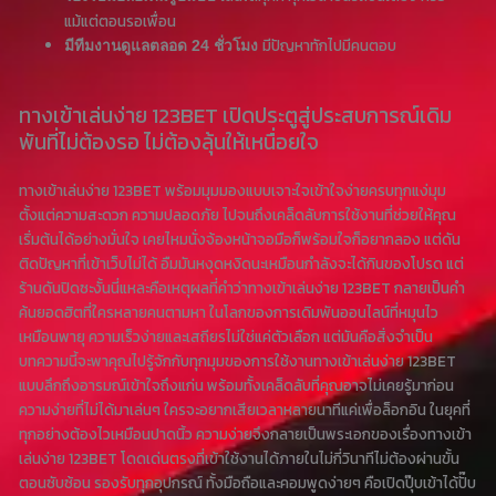
แม้แต่ตอนรอเพื่อน
มีปัญหาทักไปมีคนตอบ
มีทีมงานดูแลตลอด 24 ชั่วโมง
ทางเข้าเล่นง่าย 123BET เปิดประตูสู่ประสบการณ์เดิม
พันที่ไม่ต้องรอ ไม่ต้องลุ้นให้เหนื่อยใจ
ทางเข้าเล่นง่าย 123BET พร้อมมุมมองแบบเจาะใจเข้าใจง่ายครบทุกแง่มุม
ตั้งแต่ความสะดวก ความปลอดภัย ไปจนถึงเคล็ดลับการใช้งานที่ช่วยให้คุณ
เริ่มต้นได้อย่างมั่นใจ เคยไหมนั่งจ้องหน้าจอมือก็พร้อมใจก็อยากลอง แต่ดัน
ติดปัญหาที่เข้าเว็บไม่ได้ อืมมันหงุดหงิดนะเหมือนกำลังจะได้กินของโปรด แต่
ร้านดันปิดซะงั้นนี่แหละคือเหตุผลที่คำว่าทางเข้าเล่นง่าย 123BET กลายเป็นคำ
ค้นยอดฮิตที่ใครหลายคนตามหา ในโลกของการเดิมพันออนไลน์ที่หมุนไว
เหมือนพายุ ความเร็วง่ายและเสถียรไม่ใช่แค่ตัวเลือก แต่มันคือสิ่งจำเป็น
บทความนี้จะพาคุณไปรู้จักกับทุกมุมของการใช้งานทางเข้าเล่นง่าย 123BET
แบบลึกถึงอารมณ์เข้าใจถึงแก่น พร้อมทั้งเคล็ดลับที่คุณอาจไม่เคยรู้มาก่อน
ความง่ายที่ไม่ได้มาเล่นๆ ใครจะอยากเสียเวลาหลายนาทีแค่เพื่อล็อกอิน ในยุคที่
ทุกอย่างต้องไวเหมือนปาดนิ้ว ความง่ายจึงกลายเป็นพระเอกของเรื่องทางเข้า
เล่นง่าย 123BET โดดเด่นตรงที่เข้าใช้งานได้ภายในไม่กี่วินาทีไม่ต้องผ่านขั้น
ตอนซับซ้อน รองรับทุกอุปกรณ์ ทั้งมือถือและคอมพูดง่ายๆ คือเปิดปุ๊บเข้าได้ปั๊บ