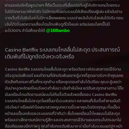
ผ่านเอเย่นต์หรือพูดง่ายๆ ก็คือเว็บตรงที่เชื่อมต่อกับผู้ให้บริการเกมโดยตรง
ไม่มีตัวกลางมาหักหัวคิว ไม่มีการปรับแต่งระบบให้เสียเปรียบผู้เล่น แล้วมันต่าง
จากเว็บทั่วไปยังไงล่ะไม่มีการล็อคผลเกม ระบบจ่ายเงินโปร่งใสเล่นได้จริง ถอน
เงินได้จริงลดความเสี่ยงโดนโกงฟังดูดีใช่ไหมล่ะ แต่แน่นอนโลกนี้ไม่มี
อะไร100% ถ้าไม่ศึกษาให้ดี
@168lambo
Casino Betflix ระบบเกมไหลลื่นไม่สะดุด ประสบการณ์
เดิมพันที่ไม่ถูกขัดจังหวะจริงหรือ
Casino Betflix ระบบเกมไหลลื่นไม่สะดุด พร้อมวิเคราะห์ประสบการณ์ใช้งาน
จริงจุดเด่นฟีเจอร์ และคำถามที่นักเดิมพันอยากรู้มากที่สุดเอาจริงๆ ถ้าคุณเคย
หัวเสียกับเกมคาสิโนที่กระตุกค้าง หรือหลุดตอนกำลังได้เปรียบ คุณจะรู้เลยว่า
มันน่าหงุดหงิดแค่ไหนจังหวะกำลังมา เงินกำลังไหล แต่ดันสะดุดกลางทาง โอ๊ย
มันเหมือนโดนตัดอารมณ์แบบไม่ทันตั้งตัวแล้วพอชื่อของ Casino Betflix
ระบบเกมไหลลื่นไม่สะดุดโผล่ขึ้นมาในวงสนทนา หลายคนก็เริ่มตั้งคำถามมันดี
จริงไหม? หรือแค่คำโฆษณาสวยหรูบทความนี้จะพาคุณไปเปิดทุกมุม ทั้งเบื้อง
หน้าและเบื้องหลังของระบบเกมที่ว่ากันว่า ลื่นไหลเหมือนน้ำไหลแบบไม่มีสะดุด
พร้อมเจาะลึกอารมณ์ความรู้สึก และประสบการณ์ใช้งานแบบตรงไปตรงมาไม่
อ้อมค้อมลองนึกภาพดู คุณกำลังกดเดิมพันบาคาร่ามือกำลังจะชนะแต่จู่ๆ หน้า