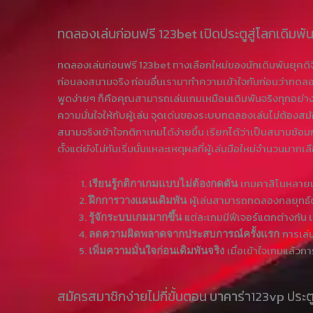
ทดลองเล่นก่อนฟรี 123bet เปิดประตูสู่โลกเดิมพัน
ทดลองเล่นก่อนฟรี 123bet ทางเลือกใหม่ของนักเดิมพันยุคดิจ
ก่อนลงสนามจริง ก่อนอื่นเรามาทำความเข้าใจกันก่อนว่าทดลอ
พูดง่ายๆ ก็คือคุณสามารถเล่นเกมเหมือนเดิมพันจริงทุกอย่าง
ความมั่นใจให้กับผู้เล่น จุดเด่นของระบบทดลองเล่นไม่ต้อง
สนามจริงเข้าใจกติกาเกมได้ง่ายขึ้น เรียกได้ว่าเป็นสนามซ้อม
ตั้งแต่ยังไม่ทันเริ่มนั่นแหละเหตุผลที่ผู้เล่นมือใหม่จำนวนม
เกมคาสิโนหลายเก
เรียนรู้กติกาเกมแบบไม่ต้องกดดัน
ผู้เล่นสามารถทดลองกลยุทธ์ต่
ฝึกการวางแผนเดิมพัน
แต่ละเกมมีฟีเจอร์แตกต่างกัน 
รู้จักระบบเกมมากขึ้น
การเล่
ลดความผิดพลาดจากประสบการณ์ครั้งแรก
เมื่อเข้าใจเกมแล้วกา
เพิ่มความมั่นใจก่อนเดิมพันจริง
สมัครสมาชิกง่ายไม่กี่ขั้นตอน บาคาร่า123vp ประตูส