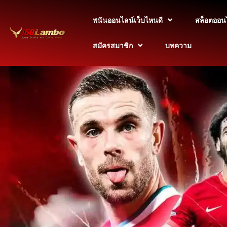
Skip
to
พนันออนไลน์เว็บไหนดี
สล็อตออน
content
สมัครสมาชิก
บทความ