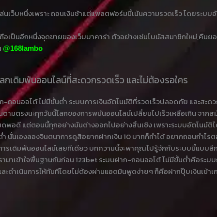
่นเว็บหนึ่งเพราะ ถอนเงินช้าแต่แพลตฟอร์มนี้เน้นความรวดเร็ว โดยระบบอ
ถือเป็นอีกหนึ่งจุดขายของเว็บบาคาร่า ตัวอย่างเช่นโบนัสสมาชิกใหม่,คืนยอ
น
@168lambo
่โลกเดิมพันออนไลน์ที่สะดวกรวดเร็ว และไม่ต้องรอใคร
ถอนออโต้ ไม่มีขั้นต่ำ ระบบการเงินอัตโนมัติที่รวดเร็วปลอดภัย และสะดว
ดกันตามตรงนะทุกวันนี้โลกของการพนันออนไลน์เปลี่ยนไปเร็วเหลือเกิน จาก
หมดพอดี แต่ตอนนี้ทุกอย่างมันต่างออกไปอย่างสิ้นเชิง เพราะระบบอัตโนมัติไ
้นต่ำ นั่นเองลองจินตนาการดูสิอยากฝากเงิน 10 บาทก็ทำได้ อยากถอนกำไรตอ
วงการเดิมพันออนไลน์เลยทีเดียว บทความนี้จะพาคุณไปรู้จักกับระบบนี้แบบลึกๆ 
รามาเข้าใจพื้นฐานกันก่อน 123bet ระบบฝาก-ถอนออโต้ ไม่มีขั้นต่ำคือระบบก
ดำเนินการให้ทันทีโดยไม่ต้องผ่านแอดมินพูดง่ายๆ ก็คือฝากปุ๊บเงินเข้าเกมป