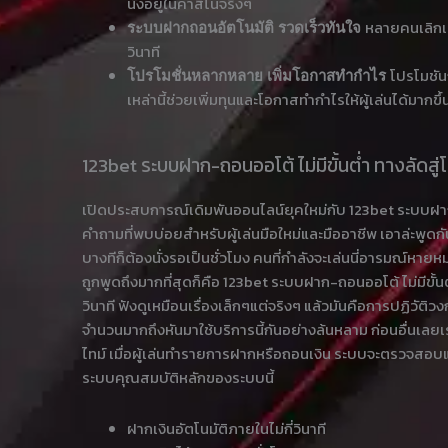
นั่งอยู่ในคาสิโนจริงๆ
หลายคนเลิกเล
ระบบฝากถอนอัตโนมัติ รวดเร็วทันใจ
วินาที
โปรโมชัน
โปรโมชั่นหลากหลาย เพิ่มโอกาสทำกำไร
เหล่านี้ช่วยเพิ่มทุนและโอกาสทำกำไรให้ผู้เล่นได้มากขึ้
123bet ระบบฝาก-ถอนออโต้ ไม่มีขั้นต่ำ ทางลัดสู
เปิดประสบการณ์เดิมพันออนไลน์ยุคใหม่กับ 123bet ระบบฝาก-
คำถามที่พบบ่อยสำหรับผู้เล่นมือใหม่และมืออาชีพ เอาล่ะพู
บางทีก็ต้องนั่งรอเป็นชั่วโมง คนที่กำลังจะเล่นนี่อารมณ์หาย
ถูกพูดถึงมากที่สุดก็คือ 123bet ระบบฝาก-ถอนออโต้ ไม่มีขั
วินาที ฟังดูเหมือนเรื่องเล็กๆแต่จริงๆ แล้วมันคือการปฏิวัติ
จำนวนมากถึงหันมาใช้บริการนี้กันอย่างล้นหลาม ก่อนอื่นเลยเ
ไทม์ เมื่อผู้เล่นทำรายการฝากหรือถอนเงิน ระบบจะตรวจสอบและ
ระบบคุณสมบัติหลักของระบบนี้
ฝากเงินอัตโนมัติภายในไม่กี่วินาที