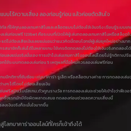
แบบไร้ความเสี่ยง ลองก่อนรู้ก่อน แล้วค่อยตัดสินใจ
ิทัล ที่ให้คุณลองเกมคาสิโนและสล็อตแบบไม่ต้องใช้เงินจริง เรียนรู้ระบ
งเล่นก่อนฟรี 123bet คือระบบที่เปิดให้ผู้เล่นทดลองเกมคาสิโนหรือสล็อ
 แต่ไม่ต้องเสียเงินเลยแน่นอนว่าแนวคิดนี้ตอบโจทย์ผู้เล่นยุคใหม่อย่างมา
สมัครสมาชิกก็เล่นได้ในหลายเกม ใช้เครดิตทดลองไม่ต้องใช้เงินจริงทดลอ
ก่อนลงแข่งจริงนั่นเอง การเข้าไปเล่นเกมคาสิโนออนไลน์โดยไม่รู้กติกาเปรียบ
ากเลือกใช้ระบบทดลองเล่นก่อน 5 เหตุผลที่มือใหม่ควรลองเล่นฟรีก่อน
มมีกติกาที่ซับซ้อน เช่นบาคาร่า รูเล็ต หรือสล็อตบางค่าย การทดลองเล่นจะ
างๆ ได้โดยไม่ต้องเสี่ยงเงิน
เช่นฟรีสปิน,โบนัสเกม,ตัวคูณรางวัล การทดลองเล่นจะช่วยให้เข้าใจว่าฟีเจอร
นครั้งแรกมักมีข้อผิดพลาดเสมอ ทดลองก่อนช่วยลดความเสี่ยงนี้
รลงเงินจริงก็จะมั่นใจมากขึ้น
ู่โลกบาคาร่าออนไลน์ที่ใครก็เข้าถึงได้