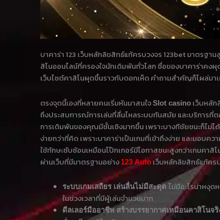
บาคาร่า 123 เว็บหลักลิขสิทธ์แท้ครบวงจร 123bet มาตรฐานส
สิโนออนไลน์ที่ครองใจนักเดิมพันทั่วโลก ชื่อของบาคาร่าคงผุด
เว็บไซต์คาสิโนผุดขึ้นราวกับดอกเห็ด คำถามสำคัญก็โผล่มาเหมื
ตรงจุดนี้เองที่หลายคนเริ่มหันมาสนใจ
เว็บหลักล
Slot casino
ถึงประสบการณ์การเล่นที่ลื่นไหลระบบทันสมัย และบริการที่ตอบโ
การเดิมพันของคุณมีชั้นเชิงมากขึ้น เพราะบางทีชัยชนะก็ไ
ง่ายกว่าที่คิด เพราะบาคาร่าเป็นเกมที่เข้าถึงง่าย และมอบความ
ใช้ทักษะซับซ้อนเหมือนโป๊กเกอร์มีโอกาสชนะสูงกว่าเกมคาสิโนห
ผ่านเว็บที่มีมาตรฐานอย่าง
เว็บหลักลิขสิทธ์แท้คร
123
Auto
ไม่มีอะไรน่าหงุด
ระบบเกมเสถียร เล่นลื่นไม่มีสะดุด
ในช่วงเวลาที่มีผู้เล่นจำนวนมาก
ดีลเลอร์มืออาชีพ สร้างบรรยากาศเหมือนคาสิโนจร