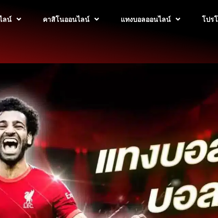
ไลน์
คาสิโนออนไลน์
แทงบอลออนไลน์
โปรโ