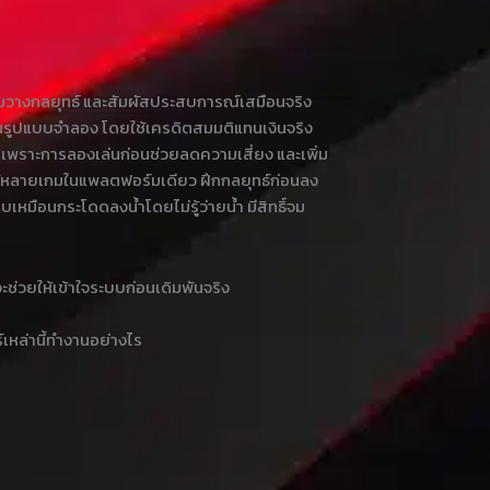
บเกมวางกลยุทธ์ และสัมผัสประสบการณ์เสมือนจริง
ตในรูปแบบจำลอง โดยใช้เครดิตสมมติแทนเงินจริง
ก เพราะการลองเล่นก่อนช่วยลดความเสี่ยง และเพิ่ม
งได้หลายเกมในแพลตฟอร์มเดียว ฝึกกลยุทธ์ก่อนลง
เหมือนกระโดดลงน้ำโดยไม่รู้ว่ายน้ำ มีสิทธิ์จม
ช่วยให้เข้าใจระบบก่อนเดิมพันจริง
์เหล่านี้ทำงานอย่างไร