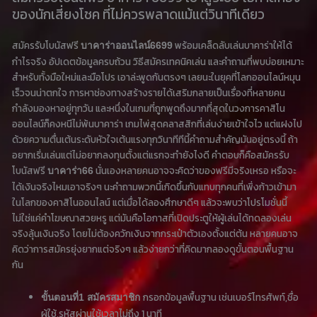
ของนักเสี่ยงโชค ที่ไม่ควรพลาดแม้แต่วินาทีเดียว
สมัครรับโบนัสฟรี
พร้อมเคล็ดลับเล่นบาคาร่าให้ได้
บาคาร่าออนไลน์6699
กำไรจริง อัปเดตข้อมูลครบถ้วน วิธีสมัครเทคนิคเล่น และคำถามที่พบบ่อยเหมาะ
สำหรับทั้งมือใหม่และมือโปร เอาล่ะพูดกันตรงๆ เลยนะในยุคที่โลกออนไลน์หมุน
เร็วจนน่าตกใจ การหาช่องทางสร้างรายได้เสริมกลายเป็นเรื่องที่หลายคน
กำลังมองหาอยู่ทุกวัน และหนึ่งในเกมที่ถูกพูดถึงมากที่สุดในวงการคาสิโน
ออนไลน์ก็คงหนีไม่พ้นบาคาร่า เกมไพ่สุดคลาสสิกที่เล่นง่ายเข้าใจไว แต่แฝงไป
ด้วยความตื่นเต้นระดับหัวใจเต้นแรงทุกวินาทีทีนี้คำถามสำคัญมันอยู่ตรงนี้ ถ้า
อยากเริ่มเล่นแต่ไม่อยากลงทุนตั้งแต่แรกจะทำยังไงดี คำตอบก็คือสมัครรับ
โบนัสฟรี
นั่นเองหลายคนอาจจะคิดว่าของฟรีมีจริงเหรอ หรือจะ
บาคาร่า66
ได้เงินจริงไหมเอาจริงๆ นะคำถามพวกนี้เกิดขึ้นกับแทบทุกคนที่เพิ่งก้าวเข้ามา
ในโลกของคาสิโนออนไลน์ แต่เมื่อได้ลองศึกษาดีๆ แล้วจะพบว่าโปรโมชั่นนี้
ไม่ใช่แค่คำโฆษณาสวยหรู แต่มันคือโอกาสที่เปิดประตูให้ผู้เล่นได้ทดลองเล่น
จริงลุ้นเงินจริง โดยไม่ต้องควักเงินจากกระเป๋าตัวเองตั้งแต่ต้น หลายคนอาจ
คิดว่าการสมัครยุ่งยากแต่จริงๆ แล้วง่ายกว่าที่คิดมากลองดูขั้นตอนพื้นฐาน
กัน
กรอกข้อมูลพื้นฐาน เช่นเบอร์โทรศัพท์,ชื่อ
ขั้นตอนที่1 สมัครสมาชิก
ผู้ใช้,รหัสผ่านใช้เวลาไม่ถึง 1 นาที