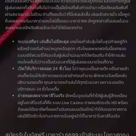
เด่นทั้งเรื่องความเสถียรของระบบ ความรวดเร็วของธุรกรรม และบริการที่ดูแล
ผู้เล่นตลอดทั้งวันทั้งคืนไม่ว่าจะเป็นมือใหม่ที่เพิ่งก้าวเข้ามา หรือเซียนเดิมพันที่
ผ่านสนามมานับไม่ถ้วน ต่างก็ยอมรับว่าที่นี่เล่นแล้วลื่น เล่นแล้วสบายใจ เมื่อพูด
ถึงแพลตฟอร์มบาคาร่าออนไลน์ชื่อของ บาคาร่า66 มักถูกกล่าวถึงเสมอในวง
สนทนาของนักเดิมพันแล้วอะไรทำให้มันแตกต่าง
เคยไหมกำลังลุ้นไพ่ใบสุดท้ายอยู่ดีๆ
ระบบเสถียร เล่นลื่นไม่มีสะดุด
แล้วหน้าจอดันค้างน่าหงุดหงิดสุดๆ จริงไหมแพลตฟอร์มนี้ออกแบบ
ระบบเซิร์ฟเวอร์ให้รองรับผู้เล่นจำนวนมากได้พร้อมกัน ทำให้การเล่น
เกมไหลลื่นไม่ว่าจะเป็นช่วงเวลาที่มีผู้เล่นเยอะขนาดไหนก็ตาม
ไม่ว่าคุณจะเป็นสายดึก หรือสายเช้า
เปิดให้บริการตลอด 24 ชั่วโมง
เกมก็พร้อมให้บริการตลอดเวลาเช้าก่อนทำงาน พักกลางวันหรือหลัง
เลิกงานตอนดึก คุณสามารถเข้าเล่นได้ทุกช่วงเวลา เพราะระบบเปิด
บริการแบบ 24 ชั่วโมงเต็ม
อีกหนึ่งจุดเด่นที่ทำให้ผู้เล่นรู้สึกเหมือน
ถ่ายทอดสดจากคาสิโนจริง
อยู่ในคาสิโนจริงก็คือ ระบบ Live Casino ภาพคมชัดระดับ HD พร้อม
ดีลเลอร์มืออาชีพที่คอยดำเนินเกมแบบเรียลไทม์ ทำให้บรรยากาศการ
เล่นมีชีวิตชีวาไม่ต่างจากการนั่งอยู่หน้าโต๊ะบาคาร่าในคาสิโนจริง
สมัครรับโบนัสฟรี บาคาร่า 6699 เข้าสู่ระบบ โอกาสทอง