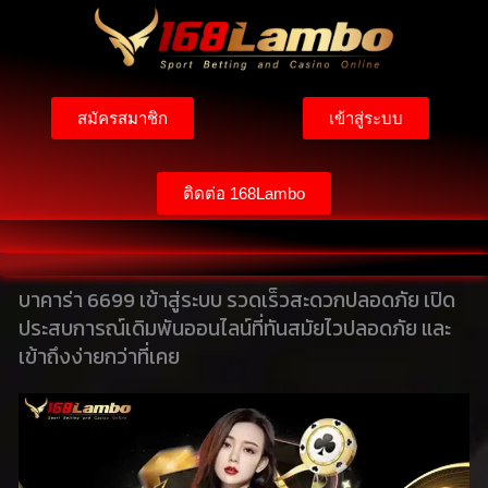
Skip
to
content
สมัครสมาชิก
เข้าสู่ระบบ
ติดต่อ 168Lambo
บาคาร่า 6699 เข้าสู่ระบบ รวดเร็วสะดวกปลอดภัย เปิด
ประสบการณ์เดิมพันออนไลน์ที่ทันสมัยไวปลอดภัย และ
เข้าถึงง่ายกว่าที่เคย