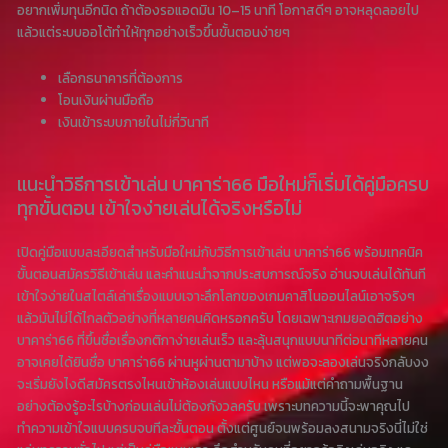
อยากเพิ่มทุนอีกนิด ถ้าต้องรอแอดมิน 10–15 นาที โอกาสดีๆ อาจหลุดลอยไป
แล้วแต่ระบบออโต้ทำให้ทุกอย่างเร็วขึ้นขั้นตอนง่ายๆ
เลือกธนาคารที่ต้องการ
โอนเงินผ่านมือถือ
เงินเข้าระบบภายในไม่กี่วินาที
แนะนำวิธีการเข้าเล่น บาคาร่า66 มือใหม่ก็เริ่มได้คู่มือครบ
ทุกขั้นตอน เข้าใจง่ายเล่นได้จริงหรือไม่
เปิดคู่มือแบบละเอียดสำหรับมือใหม่กับวิธีการเข้าเล่น บาคาร่า66 พร้อมเทคนิค
ขั้นตอนสมัครวิธีเข้าเล่น และคำแนะนำจากประสบการณ์จริง อ่านจบเล่นได้ทันที
เข้าใจง่ายในสไตล์เล่าเรื่องแบบเจาะลึกโลกของเกมคาสิโนออนไลน์เอาจริงๆ
แล้วมันไม่ได้ไกลตัวอย่างที่หลายคนคิดหรอกครับ โดยเฉพาะเกมยอดฮิตอย่าง
บาคาร่า66 ที่ขึ้นชื่อเรื่องกติกาง่ายเล่นเร็ว และลุ้นสนุกแบบนาทีต่อนาทีหลายคน
อาจเคยได้ยินชื่อ บาคาร่า66 ผ่านหูผ่านตามาบ้าง แต่พอจะลองเล่นจริงกลับงง
จะเริ่มยังไงดีสมัครตรงไหนเข้าห้องเล่นแบบไหน หรือแม้แต่คำถามพื้นฐาน
อย่างต้องรู้อะไรบ้างก่อนเล่นไม่ต้องกังวลครับ เพราะบทความนี้จะพาคุณไป
ทำความเข้าใจแบบครบจบทีละขั้นตอน ตั้งแต่ศูนย์จนพร้อมลงสนามจริงนี่ไม่ใช่