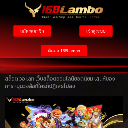
Skip
to
content
สมัครสมาชิก
เข้าสู่ระบบ
ติดต่อ 168Lambo
สล็อต วอ เลท เว็บสล็อตออนไลน์ยอดนิยม เสน่ห์ของ
การหมุนวงล้อที่ใครก็ปฏิเสธไม่ลง