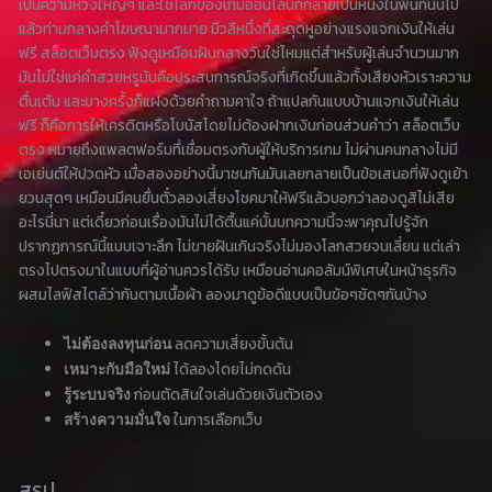
เป็นความหวังใหญ่ๆ และใช่โลกของเกมออนไลน์ก็กลายเป็นหนึ่งในพื้นที่นั้นไป
แล้วท่ามกลางคำโฆษณามากมาย มีวลีหนึ่งที่สะดุดหูอย่างแรงแจกเงินให้เล่น
ฟรี สล็อตเว็บตรง ฟังดูเหมือนฝันกลางวันใช่ไหมแต่สำหรับผู้เล่นจำนวนมาก
มันไม่ใช่แค่คำสวยหรูมันคือประสบการณ์จริงที่เกิดขึ้นแล้วทั้งเสียงหัวเราะความ
ตื่นเต้น และบางครั้งก็แฝงด้วยคำถามคาใจ ถ้าแปลกันแบบบ้านแจกเงินให้เล่น
ฟรี ก็คือการให้เครดิตหรือโบนัสโดยไม่ต้องฝากเงินก่อนส่วนคำว่า สล็อตเว็บ
ตรง หมายถึงแพลตฟอร์มที่เชื่อมตรงกับผู้ให้บริการเกม ไม่ผ่านคนกลางไม่มี
เอเย่นต์ให้ปวดหัว เมื่อสองอย่างนี้มาชนกันมันเลยกลายเป็นข้อเสนอที่ฟังดูเย้า
ยวนสุดๆ เหมือนมีคนยื่นตั๋วลองเสี่ยงโชคมาให้ฟรีแล้วบอกว่าลองดูสิไม่เสีย
อะไรนี่นา แต่เดี๋ยวก่อนเรื่องมันไม่ได้ตื้นแค่นั้นบทความนี้จะพาคุณไปรู้จัก
ปรากฏการณ์นี้แบบเจาะลึก ไม่ขายฝันเกินจริงไม่มองโลกสวยจนเลี่ยน แต่เล่า
ตรงไปตรงมาในแบบที่ผู้อ่านควรได้รับ เหมือนอ่านคอลัมน์พิเศษในหน้าธุรกิจ
ผสมไลฟ์สไตล์ว่ากันตามเนื้อผ้า ลองมาดูข้อดีแบบเป็นข้อๆชัดๆกันบ้าง
ลดความเสี่ยงขั้นต้น
ไม่ต้องลงทุนก่อน
ได้ลองโดยไม่กดดัน
เหมาะกับมือใหม่
ก่อนตัดสินใจเล่นด้วยเงินตัวเอง
รู้ระบบจริง
ในการเลือกเว็บ
สร้างความมั่นใจ
สรุป