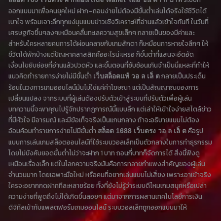
ออกแบบมาเพื่อคนยุคใหม่ ฝาก–ถอนง่ายไม่ต้องมีขั้นต่ำเล่นได้จริงใช้ชีวิตได้
เบาใจ พร้อมเจาะลึกทุกแง่มุมแบบข่าวเชิงวิเคราะห์ที่อ่านแล้วเข้าใจทันที ในวันที่
เศรษฐกิจขึ้นๆลงๆเหมือนคลื่นทะเลความสุขเล็กๆ กลายเป็นของมีค่าและ
สำหรับใครหลายคนการได้ผ่อนคลายกับเกมสักตา ก็เหมือนการหายใจลึกๆ ให้
ชีวิตได้พักบ้างแต่ปัญหาคลาสสิกคืออะไรน่ะเหรอ ก็ขั้นต่ำที่แสนจะอึดอัด
เงื่อนไขยิบย่อยที่อ่านแล้วปวดหัว และขั้นตอนที่ซับซ้อนเกินจำเป็นนี่แหละที่ทำให้
แนวคิดทำรายการง่ายไม่มีขั้นต่ำ
กลายเป็นประเด็น
เว็บสล็อตแท้ วอ ล เล็ ต
ร้อนในวงการเกมออนไลน์มันไม่ใช่แค่คำโฆษณา แต่เป็นสัญญาณของการ
เปลี่ยนแปลง จากระบบที่ผู้เล่นต้องปรับตัวเข้าสู่ระบบที่ปรับตัวเพื่อผู้เล่น
บทความนี้จะพาคุณไปรู้จักปรากฏการณ์นี้แบบลึก แต่เล่าให้เข้าใจง่ายสไตล์ข่าว
ที่มีหัวใจ มีอารมณ์ และมีข้อเท็จจริงเป็นแกนกลาง ถ้าจะอธิบายแบบไม่ต้อง
อ้อมค้อมทำรายการง่ายไม่มีขั้นต่ำ
คือรูป
สล็อต 1688 เว็บตรง วอ ล เล็ ต
แบบการเล่นเกมสล็อตออนไลน์ที่ใช้ระบบวอลเล็ทเป็นตัวกลางในการทำธุรกรรม
โดยไม่บังคับยอดขั้นต่ำไม่ว่าจะฝาก 1 บาท ถอนกี่บาทก็จัดการได้ สิ่งนี้ฟังดู
เหมือนเรื่องเล็ก แต่ในโลกความจริงมันคือการทลายกำแพงสำคัญของผู้เล่น
จำนวนมาก โดยเฉพาะมือใหม่ หรือคนที่อยากเล่นแบบไม่เสี่ยง เพราะเอาเข้าจริง
ใครจะอยากกดฝากทีละหลายร้อย ทั้งที่ยังไม่รู้ว่าระบบดีไหมเกมสนุกหรือเปล่า
ความง่ายที่พูดถึงไม่ได้เกิดขึ้นลอยๆ แต่มาจากการผสานเทคโนโลยีการเงิน
ดิจิทัลเข้ากับแพลตฟอร์มเกมออนไลน์ ระบบวอลเล็ทถูกออกแบบมาให้