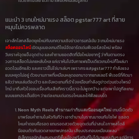
โชว์เทคโนโลยี แต่ทำมาเพื่อให้คนเล่นรู้สึกดี
แนะนำ 3 เกมใหม่มาแรง สล็อต pgstar777 art ที่สาย
หมุนไม่ควรพลาด
เจาะลึกโลกสล็อตยุคใหม่กับบทความเชิงข่าวอารมณ์เข้ม 3 เกมใหม่มาแรง
เปิดมุมมองเกมดีไซน์จัดอาร์ตเด่นฟีเจอร์สดใหม่ พร้อม
สล็อตออนไลน์
วิเคราะห์จุดแข็งจุดต่าง และคำถามยอดฮิตที่มือใหม่อยากรู้ ว่ากันตามตรง
วงการสล็อตไม่เคยหลับใหล แค่เราหันไปจิบกาแฟแป๊บเดียวเกมใหม่ก็โผล่มา
อวดโฉมอีกแล้ว และคราวนี้ไม่ใช่มาเล่นๆ เพราะกระแสpgstar777 กำลังแรง
แบบหยุดไม่อยู่ ด้วยงานภาพที่เหมือนหลุดออกมาจากแกลเลอรี ฟีเจอร์ที่คิดมา
แล้วว่าคนเล่นต้องว้าว และจังหวะเกมที่เร้าใจเหมือนกำลังดูข่าวด่วนช่วงไพรม์
ไทม์ มาถึงหัวใจของเรื่องกันเสียทีคราวนี้เราจะไม่พูดกว้าง แต่จะพาไปดูทีละเกม
แบบแยกประเด็นชัดๆ ว่าแต่ละเกมเด่นตรงไหนและให้ฟีลแบบใด
เกมนี้เปิดตัว
Neon Myth Reels
ตำนานเก่ากับแสงนีออนยุคใหม่
มาพร้อมคำถามในหัวทันทีว่า เอาตำนานโบราณมาชนกับไซไฟ จะรอด
ไหมคำตอบคือรอด แถมรอดสวยด้วยจุดเด่นที่น่าสนใจภาพสไตล์
นีออนตัดกับลวดลายเทพปกรณัม เสียงประกอบเหมือนเพลง
อิเล็กทรอนิกส์ผสมดนตรีพื้นเมืองฟรีสปินที่ไม่ได้มาแบบเดิมๆ แต่มีการ