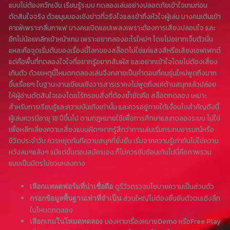
แบบไม่ต้องควักเงิน เรียนรู้ระบบ ทดลองเล่นอย่างปลอดภัยเข้าใจเกมก่อน
ตัดสินใจจริง ด้วยมุมมองเชิงข่าวที่จริงใจและเข้าถึงหัวใจผู้เล่น บางคนเดินเข้า
คาเฟ่เพราะกลิ่นกาแฟ บางคนเปิดแอปเพลงเพราะต้องการเสียงปลอบใจ และ
อีกไม่น้อยคลิกเข้าหน้าเกม เพราะอยากลองอะไรใหม่ๆ โดยไม่อยากเจ็บตัวนั่น
แหละคือจุดเริ่มต้นของเรื่องนี้โลกของสล็อตไม่ใช่แค่แสงสีหรือเสียงเอฟเฟกต์
แต่คือพื้นที่ทดลองใจใจที่อยากรู้อยากสัมผัส และอยากเข้าใจโดยไม่ต้องเสี่ยง
เกินตัว ด้วยเหตุนี้โหมดทดลองเล่นจึงกลายเป็นคำตอบที่คนรุ่นใหม่พูดถึงมาก
ขึ้นเรื่อยๆ ในฐานะงานเขียนเชิงวารสารเราคงไม่พูดถึงแค่ด้านสนุกแล้วปล่อย
ให้ผู้อ่านตัดสินใจเองโดยไร้กรอบสิ่งที่ต้องย้ำชัดคือ สล็อตทดลอง เหมาะ
สำหรับการเรียนรู้และความบันเทิงเท่านั้น และควรอยู่ภายใต้เงื่อนไขสำคัญดังนี้
ผู้เล่นควรมีอายุ 18 ปีขึ้นไป ตามกฎหมายใช้เพื่อการศึกษาและทดลองระบบ ไม่ใช่
เพื่อหลีกเลี่ยงความเสี่ยงแบบผิดๆหากรู้สึกว่าการเล่นเริ่มกระทบอารมณ์หรือ
ชีวิตประจำวัน ควรหยุดทันทีความสนุกที่ยั่งยืน เริ่มจากความรู้เท่าทันไม่ใช่ความ
หวังลมๆแล้งๆ แม้แต่ขั้นตอนสมัครเอง ก็ไม่ควรซับซ้อนเกินไปนี่คือภาพรวม
แบบเป็นมิตรไม่ชวนหลงทาง
ดูรีวิวตรวจนโยบายความเป็นส่วนตัว
เลือกแพลตฟอร์มที่น่าเชื่อถือ
ส่วนใหญ่ไม่ต้องยืนยันตัวตนเชิงลึก
กรอกข้อมูลพื้นฐานเท่าที่จำเป็น
ในโหมดทดลอง
มองหาเครื่องหมายDemo หรือFree Play
เลือกเกมในโหมดทดลอง