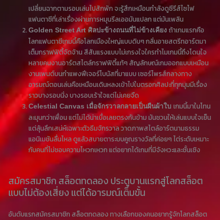
เปลี่ยนฉากตามรอบเล่นไปสักพัก จะรู้สึกเหมือนกำลังดูซีรีส์ไซไฟ
แฟนตาซีที่เล่าเรื่องผ่านการหมุนรีลเออมันแปลก แต่มันเพลิน
ถ้าเกมแรกคือ
Golden Street Art
ศิลปะข้างถนนที่ไม่ข้างเคียง
โลกแฟนตาซีเกมนี้คือโลกเมืองใหญ่แบบดิบๆ กลิ่นอายสตรีทอาร์ตมา
เต็มกราฟฟิตี้จัดจ้าน สีสันแรงแบบไม่เกรงใจใครทำไมเกมนี้ถึงโดนใจ
หลายคนงานอาร์ตสไตล์กราฟฟิตี้แท้ๆ สัญลักษณ์เกมออกแบบเหมือน
งานเพนต์บนกำแพงฟีเจอร์โบนัสที่มาแบบ เซอร์ไพรส์กลางทาง
อารมณ์ตอนเล่นคือเหมือนเดินหลงเข้าไปในตรอกศิลปะที่ทุกมุมมีเรื่อง
ราวบางรอบนิ่ง บางรอบเร้าใจแต่ไม่เคยจืด
เกมนี้มาในโทน
Celestial Canvas
เมื่อจักรวาลกลายเป็นผืนผ้าใบ
ละมุนกว่าเพื่อน แต่ไม่ได้น่าเบื่อเลยตรงกันข้าม มันชวนให้เล่นแบบใจเย็น
แต่ลุ้นลึกเสน่ห์เฉพาะตัวธีมจักรวาล วาดภาพสไตล์อาร์ตนามธรรม
แอนิเมชันลื่นไหล ดูแล้วสบายตาระบบคูณรางวัลที่ค่อยๆ ไต่ระดับเหมาะ
กับคนที่ไม่ชอบความโหวกเหวก แต่อยากได้เกมที่มีจังหวะและชั้นเชิง
สมัครสมาชิก สล็อตทดลอง ประตูบานแรกสู่โลกสล็อต
แบบไม่ต้องเสี่ยง แต่ได้อารมณ์เต็มขั้น
อันดับแรกสมัครสมาชิก สล็อตทดลอง ทางเลือกของคนอยากรู้จักโลกสล็อต