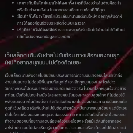
ใครที่ยังงงว่าเส้นจ่ายคืออะไร
เหมาะกับมือใหม่แบบไม่ต้องเกร็ง
ฟรีสปินทำงานยังไง โหมดทดลองคือสนามซ้อมที่ดีที่สุด
แม้จะเล่นมานานแต่เกมใหม่ๆ ออกทุกสัปดาห์
มือเก่าก็ได้ประโยชน์
การได้ลองก่อนช่วยประหยัดทั้งเงินและเวลา
หลายแพลตฟอร์มเปิดให้เข้าเล่นได้ทันที แค่
เข้าถึงง่ายไม่ต้องสมัคร
คลิกไม่ต้องกรอกข้อมูลยาวเหยียด
เว็บสล็อต เดิมพันง่ายไม่ซับซ้อน ทางเลือกของคนยุค
ใหม่ที่อยากสนุกแบบไม่ต้องคิดเยอะ
เว็บสล็อต เดิมพันง่ายไม่ซับซ้อน ประสบการณ์ความบันเทิงออนไลน์ที่เข้าถึง
ง่ายเล่นสบาย ไม่ต้องมีพื้นฐานก็สนุกได้ เจาะลึกทุกมุมมองในสไตล์ข่าว
วิเคราะห์ตรงไปตรงมา พร้อมอารมณ์และชีวิตจริง ในวันที่โลกหมุนเร็วข่าวสาร
ถาโถม มือถือไม่เคยห่างมือ ใครหลายคนเริ่มมองหาความสุขเล็กๆ ที่ไม่ต้องใช้
พลังสมองมากไม่ต้องตั้งการ์ดคิดซับซ้อน และไม่ต้องเสียเวลานานนั่นแหละคือ
จุดที่ เว็บสล็อต เดิมพันง่ายไม่ซับซ้อนก้าวเข้ามามีบทบาทแบบเงียบๆ แต่ชัดเจน
มันไม่ใช่แค่เรื่องของเกมหมุนวงล้อธรรมดาๆ หากแต่มันคือพื้นที่พักใจของคน
ทำงาน ของคนที่อยากปลดปล่อยหลังวันเหนื่อยๆ หรือแม้แต่คนที่อยากลอง
อะไรใหม่ๆ แบบไม่ต้องเรียนรู้ยาวเป็นหางว่าวและเอาจริงๆ ใครจะไปคิดล่ะว่าแค่