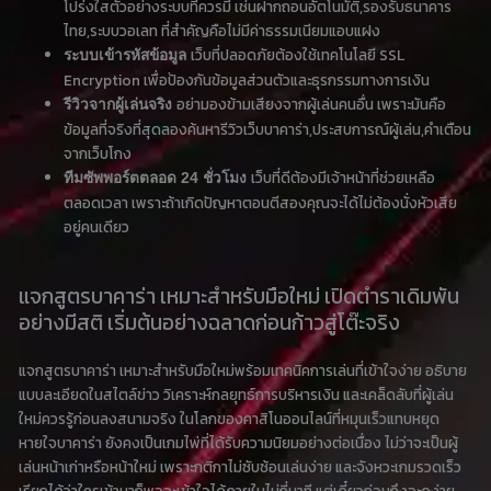
โปร่งใสตัวอย่างระบบที่ควรมี เช่นฝากถอนอัตโนมัติ,รองรับธนาคาร
ไทย,ระบบวอเลท ที่สำคัญคือไม่มีค่าธรรมเนียมแอบแฝง
เว็บที่ปลอดภัยต้องใช้เทคโนโลยี SSL
ระบบเข้ารหัสข้อมูล
Encryption เพื่อป้องกันข้อมูลส่วนตัวและธุรกรรมทางการเงิน
อย่ามองข้ามเสียงจากผู้เล่นคนอื่น เพราะมันคือ
รีวิวจากผู้เล่นจริง
ข้อมูลที่จริงที่สุดลองค้นหารีวิวเว็บบาคาร่า,ประสบการณ์ผู้เล่น,คำเตือน
จากเว็บโกง
เว็บที่ดีต้องมีเจ้าหน้าที่ช่วยเหลือ
ทีมซัพพอร์ตตลอด 24 ชั่วโมง
ตลอดเวลา เพราะถ้าเกิดปัญหาตอนตีสองคุณจะได้ไม่ต้องนั่งหัวเสีย
อยู่คนเดียว
แจกสูตรบาคาร่า เหมาะสำหรับมือใหม่ เปิดตำราเดิมพัน
อย่างมีสติ เริ่มต้นอย่างฉลาดก่อนก้าวสู่โต๊ะจริง
แจกสูตรบาคาร่า เหมาะสำหรับมือใหม่พร้อมเทคนิคการเล่นที่เข้าใจง่าย อธิบาย
แบบละเอียดในสไตล์ข่าว วิเคราะห์กลยุทธ์การบริหารเงิน และเคล็ดลับที่ผู้เล่น
ใหม่ควรรู้ก่อนลงสนามจริง ในโลกของคาสิโนออนไลน์ที่หมุนเร็วแทบหยุด
หายใจบาคาร่า ยังคงเป็นเกมไพ่ที่ได้รับความนิยมอย่างต่อเนื่อง ไม่ว่าจะเป็นผู้
เล่นหน้าเก่าหรือหน้าใหม่ เพราะกติกาไม่ซับซ้อนเล่นง่าย และจังหวะเกมรวดเร็ว
เรียกได้ว่าใครเข้ามาก็พอจะเข้าใจได้ภายในไม่กี่นาที แต่เดี๋ยวก่อนถึงจะดูง่าย