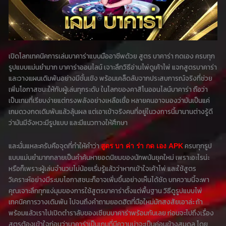
เปิดโลกเทคนิคการเล่นบาคาร่าแบบมืออาชีพด้วย สูตร บาคาร่า กดเอง ครบทุก
รูปแบบแม่นยำมาก บาคาร่าออนไลน์ เจาะลึกวิธีอ่านไพ่ดูเค้าไพ่ แจกสูตรบาคาร่า
และวางแผนเดิมพันอย่างมีชั้นเชิง พร้อมเคล็ดลับจากประสบการณ์จริงที่ช่วย
เพิ่มโอกาสชนะให้กับผู้เล่นทุกระดับ ในโลกของคาสิโนออนไลน์บาคาร่า ถือว่า
เป็นเกมที่เรียบง่ายแต่ทรงพลังอย่างเหลือเชื่อ หลายคนอาจมองว่ามันเป็นแค่
เกมดวงกดเดิมพันแล้วลุ้นผล แต่เอาเข้าจริงคนที่อยู่ในวงการนี้มานานต่างรู้ดี
ว่ามันมีจังหวะมีรูปแบบ และมีแนวทางให้ศึกษา
และนั่นแหละครับคือจุดที่ทำให้คำว่า
ครบทุกรูป
สูตร บา ค่า ร่า กด เอง
APK
แบบแม่นยำมากกลายเป็นคำค้นหายอดนิยมของนักพนันยุคใหม่ เพราะอะไรน่ะ
หรือก็เพราะผู้เล่นจำนวนไม่น้อยเริ่มรู้แล้วว่าหากเข้าใจเค้าไพ่ และใช้สูตร
วิเคราะห์อย่างมีระบบโอกาสชนะก็อาจเพิ่มขึ้นอย่างเห็นได้ชัด บทความนี้จะพา
คุณเจาะลึกทุกแง่มุมของการใช้สูตรบาคาร่าตั้งแต่พื้นฐาน วิธีดูรูปแบบไพ่
เทคนิคการวางเดิมพัน ไปจนถึงคำถามยอดฮิตที่มือใหม่มักสงสัยเอาล่ะ ถ้า
พร้อมแล้วเราไปเปิดตำราลับของเซียนบาคาร่าพร้อมกันเลย ก่อนจะไปถึงเรื่อง
สูตรต้องเข้าใจก่อนว่าบาคาร่าเป็นเกมที่มีความน่าจะเป็นค่อนข้างสมดุล โดย