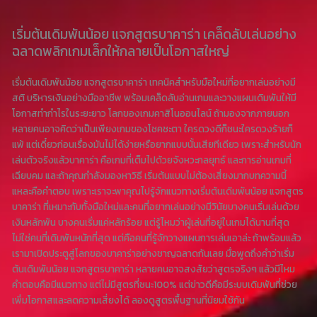
เริ่มต้นเดิมพันน้อย แจกสูตรบาคาร่า เคล็ดลับเล่นอย่าง
ฉลาดพลิกเกมเล็กให้กลายเป็นโอกาสใหญ่
เริ่มต้นเดิมพันน้อย แจกสูตรบาคาร่า เทคนิคสำหรับมือใหม่ที่อยากเล่นอย่างมี
สติ บริหารเงินอย่างมืออาชีพ พร้อมเคล็ดลับอ่านเกมและวางแผนเดิมพันให้มี
โอกาสทำกำไรในระยะยาว โลกของเกมคาสิโนออนไลน์ ถ้ามองจากภายนอก
หลายคนอาจคิดว่าเป็นเพียงเกมของโชคชะตา ใครดวงดีก็ชนะใครดวงร้ายก็
แพ้ แต่เดี๋ยวก่อนเรื่องมันไม่ได้ง่ายหรือยากแบบนั้นเสียทีเดียว เพราะสำหรับนัก
เล่นตัวจริงแล้วบาคาร่า คือเกมที่เต็มไปด้วยจังหวะกลยุทธ์ และการอ่านเกมที่
เฉียบคม และถ้าคุณกำลังมองหาวิธี เริ่มต้นแบบไม่ต้องเสี่ยงมากบทความนี้
แหละคือคำตอบ เพราะเราจะพาคุณไปรู้จักแนวทางเริ่มต้นเดิมพันน้อย แจกสูตร
บาคาร่า ที่เหมาะกับทั้งมือใหม่และคนที่อยากเล่นอย่างมีวินัยบางคนเริ่มเล่นด้วย
เงินหลักพัน บางคนเริ่มแค่หลักร้อย แต่รู้ไหมว่าผู้เล่นที่อยู่ในเกมได้นานที่สุด
ไม่ใช่คนที่เดิมพันหนักที่สุด แต่คือคนที่รู้จักวางแผนการเล่นเอาล่ะ ถ้าพร้อมแล้ว
เรามาเปิดประตูสู่โลกของบาคาร่าอย่างชาญฉลาดกันเลย มื่อพูดถึงคำว่าเริ่ม
ต้นเดิมพันน้อย แจกสูตรบาคาร่า หลายคนอาจสงสัยว่าสูตรจริงๆ แล้วมีไหม
คำตอบคือมีแนวทาง แต่ไม่มีสูตรที่ชนะ100% แต่ข่าวดีคือมีระบบเดิมพันที่ช่วย
เพิ่มโอกาสและลดความเสี่ยงได้ ลองดูสูตรพื้นฐานที่นิยมใช้กัน