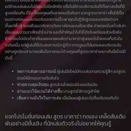
แต่ถ้าลงเล่นแบบไม่มีแผนไม่มีหลักคิด หรือไม่มีการบริหารเงินที่ดีโอกาสเสียก็มี
สูงเหมือนกัน นี่จึงเป็นเหตุผลที่หลายคนเริ่มค้นหา แจกสูตรบาคาร่า เพื่อใช้เป็น
แนวทางก่อนลงสนามจริงบทความนี้จะพาคุณไปรู้จักสูตรและเทคนิคต่างๆ
ตั้งแต่พื้นฐานจนถึงแนวคิดการวิเคราะห์เกมแบบมืออาชีพ ถ่ายทอดในสไตล์เล่า
เรื่องแบบข่าวเจาะลึกเข้าใจง่าย และที่สำคัญนำไปใช้ได้จริงพร้อมแล้วหรือยัง
ถ้าพร้อมไปเปิดตำรากันเลยหลายคนคิดว่าบาคาร่าสุ่มหมดไม่ใช่เหรอก็จริงใน
ระดับหนึ่ง แต่ผู้เล่นที่มีประสบการณ์จะรู้ดีว่า การดูแนวโน้มเกมและบริหารเงิน
อย่างถูกต้องสามารถเพิ่มโอกาสชนะได้ เหตุผลที่สูตรบาคาร่าเหมาะกับมือใหม่มี
ดังนี้
ผู้เล่นมือใหม่มักจะเล่นตามความรู้สึก แต่สูตร
ลดการเล่นตามอารมณ์
ช่วยให้มีกรอบการตัดสินใจ
สูตรส่วนใหญ่จะมีระบบเดินเงิน
ช่วยควบคุมเงินทุน
บางสูตรใช้การดูเค้าไพ่
อ่านแนวโน้มเกมได้ง่ายขึ้น
เมื่อมีแผนผู้เล่นจะไม่ตื่นเต้นจนเกินไป
เพิ่มความมั่นใจในการเล่น
แจกโปรโมชั่นก่อนเล่น สูตร บาคาร่า กดเอง เคล็ดลับเดิม
พันอย่างมีชั้นเชิง ที่นักเล่นตัวจริงไม่อยากให้คุณรู้