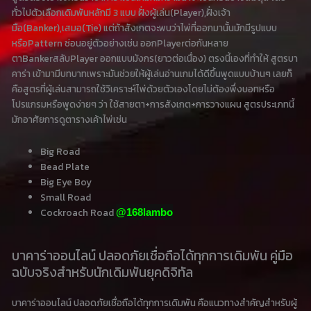
ทั่วไปตัวเลือกเดิมพันหลักมี 3 แบบ ฝั่งผู้เล่น(Player),ฝั่งเจ้า
มือ(Banker),เสมอ(Tie) แต่ถ้าสังเกตจะพบว่าไพ่ที่ออกมานั้นมักมีรูปแบบ
หรือPattern ซ่อนอยู่ตัวอย่างเช่น ออกPlayerต่อกันหลาย
ตาBankerสลับPlayer ออกแบบมังกร(ยาวต่อเนื่อง) ตรงนี้เองที่ทำให้ สูตรบา
คาร่า เข้ามามีบทบาทเพราะมันช่วยให้ผู้เล่นอ่านเกมได้ดีขึ้นพูดแบบบ้านๆ เลยก็
คือสูตรที่ผู้เล่นสามารถใช้วิเคราะห์ไพ่ด้วยตัวเองโดยไม่ต้องพึ่งบอทหรือ
โปรแกรมหรือพูดง่ายๆ ว่า ใช้สายตา+การสังเกต+การวางแผน สูตรประเภทนี้
มักอาศัยการดูตารางเค้าไพ่เช่น
Big Road
Bead Plate
Big Eye Boy
Small Road
Cockroach Road
@168lambo
บาคาร่าออนไลน์ ปลอดภัยเชื่อถือได้ทุกการเดิมพัน คู่มือ
ฉบับจริงสำหรับนักเดิมพันยุคดิจิทัล
บาคาร่าออนไลน์ ปลอดภัยเชื่อถือได้ทุกการเดิมพัน คือแนวทางสำคัญสำหรับผู้