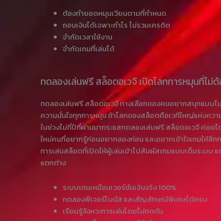
ต้องทำยอดหมุนเวียนตามที่กำหนด
ถอนเงินได้เฉพาะกำไร ไม่รวมเครดิต
จำกัดเวลาใช้งาน
จำกัดเกมที่เล่นได้
ทดลองเล่นฟรี สล็อตอเวจี เปิดโลกการหมุนที่ไม่ต
ทดลองเล่นฟรี สล็อตอเวจี ทางเลือกของคนอยากสนุกแบบไม่ต้อ
ความมั่นใจทุกการหมุน ถ้าโลกของสล็อตคือเวทีใหญ่แห่งความหว
ในช่วงไม่กี่ปีที่ผ่านมากระแสทดลองเล่นฟรี สล็อตอเวจี ค่อย
ใหม่คนที่อยากรู้ก่อนอยากลองก่อน และอยากเข้าใจเกมให้ลึกก
การเล่นสล็อตที่เปิดให้ผู้เล่นเข้าไปสัมผัสเกมแบบเต็มระบบ แต
แตกต่าง
ระบบเกมเหมือนเวอร์ชันเงินจริง 100%
ทดลองฟีเจอร์โบนัส และสัญลักษณ์พิเศษได้ครบ
เรียนรู้จังหวะการเล่นโดยไม่กดดัน