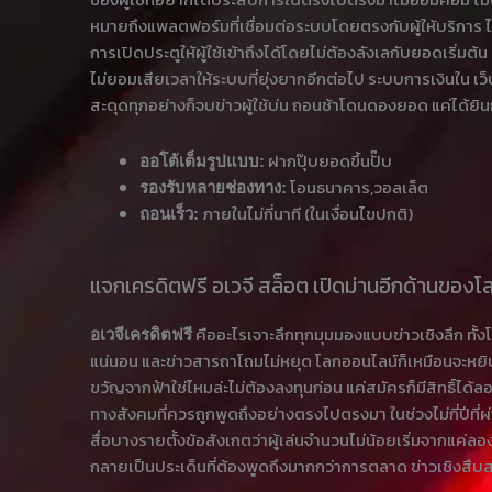
หมายถึงแพลตฟอร์มที่เชื่อมต่อระบบโดยตรงกับผู้ให้บริการ 
การเปิดประตูให้ผู้ใช้เข้าถึงได้โดยไม่ต้องลังเลกับยอดเริ่มต
ไม่ยอมเสียเวลาให้ระบบที่ยุ่งยากอีกต่อไป ระบบการเงินใน เ
สะดุดทุกอย่างก็จบข่าวผู้ใช้บ่น ถอนช้าโดนดองยอด แค่ได
ฝากปุ๊บยอดขึ้นปั๊บ
ออโต้เต็มรูปแบบ:
โอนธนาคาร,วอลเล็ต
รองรับหลายช่องทาง:
ภายในไม่กี่นาที (ในเงื่อนไขปกติ)
ถอนเร็ว:
แจกเครดิตฟรี อเวจี สล็อต เปิดม่านอีกด้านของโ
คืออะไรเจาะลึกทุกมุมมองแบบข่าวเชิงลึก ทั้ง
อเวจีเครดิตฟรี
แน่นอน และข่าวสารถาโถมไม่หยุด โลกออนไลน์ก็เหมือนจะหยิบ
ขวัญจากฟ้าใช่ไหมล่ะไม่ต้องลงทุนก่อน แค่สมัครก็มีสิทธิ์ได้ลอ
ทางสังคมที่ควรถูกพูดถึงอย่างตรงไปตรงมา ในช่วงไม่กี่ปีที่ผ่
สื่อบางรายตั้งข้อสังเกตว่าผู้เล่นจำนวนไม่น้อยเริ่มจากแค่ล
กลายเป็นประเด็นที่ต้องพูดถึงมากกว่าการตลาด ข่าวเชิงสืบสวน