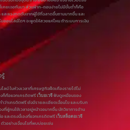
คยเจอกันมา ส่วนฝาก-ถอนง่ายไม่มีขั้นต่ำก็คือ
ด และแรงกดดันจากผู้ใช้ที่ฉลาดขึ้นถามมากขึ้น และ
อร์มออนไลน์ใดๆ จะพูดให้สวยแค่ไหน ถ้าระบบการเงิน
ู้
ไลน์ ในห้วงเวลาที่เศรษฐกิจฝืดเคืองรายได้ไม่
แรงก็คือแจกเครดิตฟรี
ฟังดูเหมือนของ
เว็บอเวจี
องคำว่าเครดิตฟรี ยังมีรายละเอียดเงื่อนไข และบริบท
ที่ผู้คนใช้เวลาอยู่หน้าจอมากขึ้น นักวิชาการด้าน
ต่อ และตรงนี้เองที่แจกเครดิตฟรี
เว็บสล็อตอเวจี
ตัวอย่างเงื่อนไขที่พบบ่อยเช่น