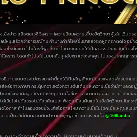
ชิงข่าว สล็อตอเวจี วิเคราะห์ความนิยมความเสี่ยงจิตวิทยาผู้เล่น เว็บตร
น์หมุนเร็วกว่าอารมณ์คน คำบางคำก็โผล่ขึ้นมาแล้วติดหูติดตาติดใจ อย่างไม่ม
นคืออะไรกันแน่ ทำไมใครก็พูดถึง ทำไมบางคนยกให้เป็นสวรรค์ของนักเสี่ยงโช
่ได้ชี้นำให้ใครกระโดดเข้าไปเล่นแบบหลับหูหลับตา แต่จะพาคุณไปมองปรากฏกา
ธิบายแบบตรงไปตรงมาคำนี้ถูกใช้เป็นสัญลักษณ์ของแพลตฟอร์มเกมออนไลน์ท
ื่อล่อทางภาษา กระตุ้นความหวังความตื่นเต้น และความเชื่อว่ามีทางลัดอยู่จ
และนี่แหละคือจุดที่เราต้องหยุดหายใจลึกๆ แล้วถามตัวเองว่าเรากำลังเชื่
ได้เงินไวไม่ต้องรอไม่ต้องคิดเยอะ ฟังดูเหมือนฝันแต่ในเชิงจิตวิทยามัน
ดโอกาส ถ้าไม่ลองตอนนี้จะเสียโอกาสไหม ความเชื่อในโชคเมื่อเหตุผลเริ่มถ
กลายเป็นวลีที่ติดตลาดติดปาก และถูกพูดซ้ำอย่างรวดเร็ว
@168lambo
ามสนุก และคำถามเรื่องความรับผิดชอบเดินมาพร้อมกัน