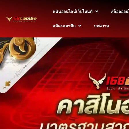
Skip
to
พนันออนไลน์เว็บไหนดี
สล็อตออน
content
สมัครสมาชิก
บทความ