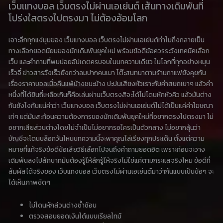
เว็บแทงบอล เว็บตรงไม่ผ่านเอเย่นต์ เส้นทางเดิมพันที่
โปร่งใสตรงไปตรงมา ไม่ต้องอ้อมโลก
เจาะลึกทุกแง่มุมของ เว็บแทงบอล เว็บตรงไม่ผ่านเอเย่นต์ทำไมถึงกลายเป็น
ทางเลือกยอดนิยมของนักเดิมพันยุคใหม่ พร้อมข้อดีข้อควรระวังเทคนิคเลือก
เว็บ และคำถามที่พบบ่อยอัปเดตครบจบในบทความเดียว ในโลกที่ทุกอย่างหมุน
เร็วจี๋ ข่าวสารวิ่งเร็วยิ่งกว่าลมปากคนเมา โต๊ะสนทนาตามร้านกาแฟยังคุยกัน
เรื่องราคาบอลเมื่อคืนแพ้บ้างชนะบ้าง ปะปนเสียงหัวเราะกับคำสบถเบาๆ แล้วคำ
หนึ่งที่ได้ยินถี่เหลือเกินก็คือเล่นผ่านเว็บตรงสิจะได้ไม่โดนหักหัวคิว แล้วมันต่าง
กันยังไงกันแน่คำว่า เว็บแทงบอล เว็บตรงไม่ผ่านเอเย่นต์ไม่ได้เป็นแค่คำโฆษณา
เท่ๆ แต่มันสะท้อนความต้องการของนักเดิมพันยุคใหม่ที่อยากตรงไปตรงมา ไม่
อยากเสียส่วนต่างโดยไม่จำเป็นไม่อยากรอใครเป็นตัวกลาง ไม่อยากลุ้นว่า
บัญชีจะโดนบล็อกวันไหนบทความนี้จะพาคุณไล่เรียงทุกประเด็น ตั้งแต่ความ
หมายที่แท้จริงข้อดีข้อเสียวิธีเลือกไปจนถึงคำถามยอดฮิต เพราะก่อนจะวาง
เดิมพันลงไปสักบาทมันต้องรู้ให้ลึกรู้ให้จริงไม่ใช่แค่ตามกระแสจริงไหม ข้อดีที่
สัมผัสได้จริงของ เว็บแทงบอล เว็บตรงไม่ผ่านเอเย่นต์มาว่ากันแบบเป็นข้อๆ จะ
ได้เห็นภาพชัดๆ
ไม่โดนหักส่วนต่างซ้ำซ้อน
ตรวจสอบยอดเงินได้แบบเรียลไทม์