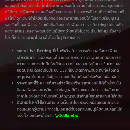
เอเชียที่กำลังมาแรงสิ่งที่ทำให้แพลตฟอร์มนี้โดดเด่น ไม่ใช่แค่จำนวนคู่บอลที่มี
ให้เลือก แต่คือความครบเครื่องทั้งระบบราคาน้ำ และการอัปเดตที่รวดเร็วแบบเรี
ยลไทม์ จุดเด่นที่ทำให้ชื่อเสียงกระฉ่อนราคาน้ำแข่งขันได้ ไม่เอาเปรียบผู้เล่น
รองรับทั้งคอมพิวเตอร์และมือถือมีระบบเดิมพันสด (Live Betting) โปรโมชั่น
หลากหลายระบบฝาก–ถอนอัตโนมัติพูดง่ายๆ คือไม่ว่าจะเป็นมือใหม่หรือสาย
โปร ก็สามารถเข้ามาใช้งานได้โดยไม่รู้สึกหลงทาง
ในวงการฟุตบอลจังหวะเพียง
ระบบ
Live Betting
ที่เร็วทันใจ
เสี้ยววินาทีอาจเปลี่ยนเกมได้ เช่นเดียวกับการเดิมพันสดที่ต้องอาศัย
ความไวและการตัดสินใจเฉียบคม แทงบอลออนไลน์888 เว็บแทงบอล
ยอดนิยมระดับเอเชียมีระบบ Live ที่อัปเดตราคาแทบจะทันทีหลังเกิด
เหตุการณ์ในสนาม ยิงปุ๊บราคาขยับปั๊บไม่ต้องนั่งรีเฟรชจนมือหงิก
ราคาบอลไม่ได้ตั้งมั่วๆ มัน
ราคาบอลที่วิเคราะห์มาอย่างมืออาชีพ
คือผลลัพธ์ของการวิเคราะห์ข้อมูลสถิติ และแนวโน้มการแข่งขันหาก
ราคาไหลผิดปกติ นั่นอาจเป็นสัญญาณสำคัญให้คุณอ่านเกมให้ลึกขึ้น
บางเว็บเข้าไปแล้วงงเหมือนเดินตลาดนัด
อินเทอร์เฟซใช้งานง่าย
ตอนฝนตกวุ่นวาย หาทางไม่เจอ แต่ที่นี่ออกแบบเมนูให้ชัดเจนคลิกไม่กี่
ครั้งก็วางเดิมพันได้แล้ว
@168lambo