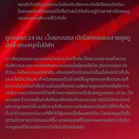
ถอนอัตโนมัติเมนูชัดเจน ไม่ซ่อนตัวเลือกรองรับมือถือแบบไม่ต้อง
โหลดแอปแค่มีอินเทอร์เน็ตก็เข้าเล่นได้ทันทีจะอยู่บ้านคาเฟ่ หรือแอบดู
บอลสดตอนพักงานก็ว่ากันไป
ดูบอลสด 24 ชม. เว็บแทงบอล เปิดโลกคอบอลสายลุยดู
มันส์ แทงสนุกไม่มีพัก
เจาะลึกทุกมุมของดูบอลออนไลน์แบบจัดเต็มกับ เว็บแทงบอล ครบทั้งความ
มันส์ความสะดวก และเทคนิคแทงบอลออนไลน์แบบมือโปร อัปเดตตลอด 24
ชั่วโมง ไม่มีพลาดแมตช์สำคัญ เสียงนกหวีดเริ่มเกมดังขึ้นเมื่อไหร่หัวใจก็เต้น
แรงเมื่อนั้นใช่ไหมล่ะ สำหรับคอบอลตัวจริงแค่เห็นลูกฟุตบอลกลิ้งบนสนามก็
แทบจะนั่งไม่ติดเก้าอี้แล้ว และในยุคที่ทุกอย่างขยับมาอยู่บนหน้าจอมือถือ การ
เข้าถึงการแข่งขันจากทั่วโลกก็ง่ายดายแค่ปลายนิ้วสัมผัสดูบอลสด 24 ชม. เว็บ
แทงบอล จึงกลายเป็นคำค้นที่ฮอตฮิตชนิดติดลมบน เพราะมันไม่ได้ตอบโจทย์
แค่การดูบอลเท่านั้น แต่ยังรวมไปถึงการวางเดิมพันแบบเรียลไทม์ที่ทั้งตื่นเต้น
ทั้งเร้าใจ และเอาจริงบางทีก็ทำให้ลุ้นจนเหงื่อซึมเลยทีเดียว โลกมันหมุนเร็วขึ้น
ทุกวันข่าวสารมาไวเกมแข่งถี่ขึ้น และแฟนบอลก็ไม่อยากพลาดแม้แต่นาทีเดียว
การดูผ่านทีวีแบบเดิมๆ อาจไม่ทันใจอีกต่อไปแล้ว