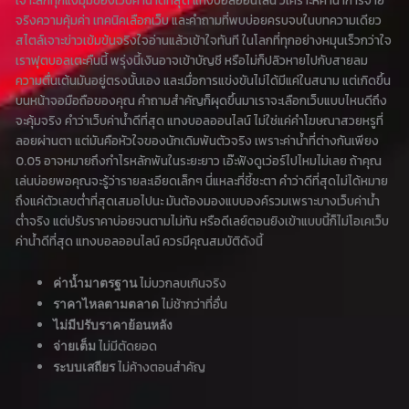
เจาะลึกทุกแง่มุมของเว็บค่าน้ำดีที่สุด แทงบอลออนไลน์ วิเคราะห์ค่าน้ำการจ่าย
จริงความคุ้มค่า เทคนิคเลือกเว็บ และคำถามที่พบบ่อยครบจบในบทความเดียว
สไตล์เจาะข่าวเข้มข้นจริงใจอ่านแล้วเข้าใจทันที ในโลกที่ทุกอย่างหมุนเร็วกว่าใจ
เราฟุตบอลเตะคืนนี้ พรุ่งนี้เงินอาจเข้าบัญชี หรือไม่ก็ปลิวหายไปกับสายลม
ความตื่นเต้นมันอยู่ตรงนั้นเอง และเมื่อการแข่งขันไม่ได้มีแค่ในสนาม แต่เกิดขึ้น
บนหน้าจอมือถือของคุณ คำถามสำคัญก็ผุดขึ้นมาเราจะเลือกเว็บแบบไหนดีถึง
จะคุ้มจริง คำว่าเว็บค่าน้ำดีที่สุด แทงบอลออนไลน์ ไม่ใช่แค่คำโฆษณาสวยหรูที่
ลอยผ่านตา แต่มันคือหัวใจของนักเดิมพันตัวจริง เพราะค่าน้ำที่ต่างกันเพียง
0.05 อาจหมายถึงกำไรหลักพันในระยะยาว เอ๊ะฟังดูเว่อร์ไปไหมไม่เลย ถ้าคุณ
เล่นบ่อยพอคุณจะรู้ว่ารายละเอียดเล็กๆ นี่แหละที่ชี้ชะตา คำว่าดีที่สุดไม่ได้หมาย
ถึงแค่ตัวเลขต่ำที่สุดเสมอไปนะ มันต้องมองแบบองค์รวมเพราะบางเว็บค่าน้ำ
ต่ำจริง แต่ปรับราคาบ่อยจนตามไม่ทัน หรือดีเลย์ตอนยิงเข้าแบบนี้ก็ไม่โอเคเว็บ
ค่าน้ำดีที่สุด แทงบอลออนไลน์ ควรมีคุณสมบัติดังนี้
ไม่บวกลบเกินจริง
ค่าน้ำมาตรฐาน
ไม่ช้ากว่าที่อื่น
ราคาไหลตามตลาด
ไม่มีปรับราคาย้อนหลัง
ไม่มีตัดยอด
จ่ายเต็ม
ไม่ค้างตอนสำคัญ
ระบบเสถียร