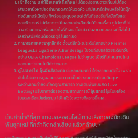
ไม่ต้องง้อจานดาวเทียมไม่ต้อง
เข้าถึงง่าย แค่มีอินเทอร์เน็ตก็พอ
เสียเวลานั่งหาช่องถ่ายทอดสดให้ปวดหัว แค่มีสมาร์ตโฟนหรือโน้ตบุ๊ก
ต่ออินเทอร์เน็ตปุ๊บ ก็พร้อมลุยดูบอลสดได้ทันทีรองรับทั้งมือถือและ
คอมพิวเตอร์ ไม่ต้องดาวน์โหลดแอปพลิเคชันให้รกเครื่อง ดูได้ทุกที่ไม่
ว่าจะร้านกาแฟ หรือบนรถไฟฟ้าจะว่าไปแล้ว มันสะดวกจนบางทีก็ลืมไป
เลยว่าสมัยก่อนต้องรอดูรีรันเอาเอง
ตั้งแต่ลีกใหญ่ระดับโลกอย่าง Premier
ถ่ายทอดสดครบทุกลีกดัง
League,La Liga,Serie A,Bundesliga ไปจนถึงบอลถ้วยระดับทวีป
อย่าง UEFA Champions League ไม่ว่าคุณจะเชียร์ทีมไหนสายไหน
บอกเลยว่าแทบไม่มีคำว่าพลาด
นี่แหละเสน่ห์ที่ทำให้หลายคนติดใจ เพราะ
ดูไปแทงไป ลุ้นมันส์สองต่อ
มันไม่ใช่แค่การดูบอลธรรมดา แต่เป็นประสบการณ์แบบอินสุดๆ
ระหว่างเกมกำลังเดือดคุณสามารถ วางเดิมพันแบบสด (Live
Betting) ปรับราคาต่อรองตามสถานการณ์ ลุ้นสกอร์ลุ้นใบเหลือง
ใบแดงหรือแม้แต่เตะมุม โอ้โหหัวใจจะวายก็คราวนี้แหละ
เว็บค่าน้ำดีที่สุด แทงบอลออนไลน์ ทางเลือกของนักเดิม
พันยุคใหม่ ที่กล้าคิดกล้าเสี่ยง แล้วกล้าชนะ