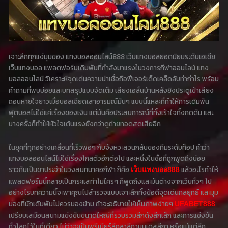
เจาะลึกทุกแง่มุมของ แทงบอลออนไลน์888 เว็บแทงบอลยอดนิยมระดับเอเชีย
เว็บแทงบอล แพลตฟอร์มเดิมพันที่กำลังมาแรงในวงการกีฬาออนไลน์ แทง
บอลออนไลน์ วิเคราะห์จุดเด่นความน่าเชื่อถือฟีเจอร์เด็ดเคล็ดลับทำกำไร พร้อม
คำถามที่พบบ่อยและบทสรุปแบบจัดเต็ม เสียงเฮลั่นบ้านหลังยิงประตูเข้าเสียง
ถอนหายใจยาวเมื่อบอลเฉียดเสาอารมณ์มันๆ แบบนี้แหละที่ทำให้การเดิมพัน
ฟุตบอลไม่ใช่แค่เรื่องของเงิน แต่มันคือประสบการณ์ที่ทั้งเร้าใจทั้งกดดัน และ
บางครั้งก็ทำให้หัวใจเต้นแรงยิ่งกว่าดูถ่ายทอดสดเสียอีก
ในยุคที่ทุกอย่างเคลื่อนที่เร็วพอๆ กับจังหวะสวนกลับของทีมระดับท็อป คำว่า
แทงบอลออนไลน์ไม่ใช่เรื่องไกลตัวอีกต่อไป และหนึ่งในชื่อที่ถูกพูดถึงบ่อย
ราวกับเป็นขาประจำในวงสนทนาคอกีฬา ก็คือ
แล้วอะไรทำให้
เว็บแทงบอล888
แพลตฟอร์มนี้กลายเป็นกระแสทำไมใครๆ ก็พูดถึงและมันต่างจากเว็บทั่วๆ ไป
อย่างไรบทความนี้จะพาคุณไปสำรวจแบบเจาะลึกทั้งข้อดีจุดเด่นกลยุทธ์ และมุม
มองที่นักเดิมพันไม่ควรมองข้าม ถ้าจะอธิบายให้เห็นภาพง่ายๆ
UFABET
888
เปรียบเสมือนสนามแข่งขันขนาดใหญ่ที่รวบรวมลีกดังลีกเล็ก และการแข่งขัน
ทั่วโลกไว้ในที่เดียว ไม่ว่าจะเป็นพรีเมียร์ลีกลาลีกาบุนเดสลีกา หรือแม้แต่ลีก