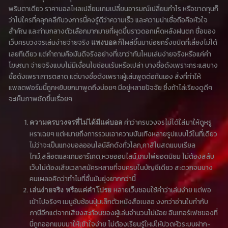
พริบตาเดียว ราคาบอลไหลเปลี่ยนเกมเปลี่ยนอารมณ์เปลี่ยนกำไร หรือขาดทุนก็
ว่าไปใครที่คลุกคลีกับวงการนี้คงรู้ดีว่าความเร็ว และความน่าเชื่อถือคือหัวใจ
สำคัญ และท่ามกลางตัวเลือกมากมายที่ผุดขึ้นราวดอกเห็ดหลังฝนตก ชื่อของ
เว็บครบวงจรเล่นง่ายจ่ายจริง
ก็โผล่ขึ้นมาบ่อยครั้งชนิดที่เลี่ยงไม่ได้
แทงบอล
เลยทีเดียว แต่คำถามคือมันดีจริงอย่างที่เขาว่ากันไหมเล่นง่ายจริงหรือแค่คำ
โฆษณา จ่ายจริงแบบไม่มีเงื่อนไขซ่อนเร้นหรือเปล่า บางชื่อดังเพราะกระแสบาง
ชื่อดังเพราะการตลาด แต่บางชื่อดังเพราะผู้เล่นพูดต่อกันเอง สิ่งที่ทำให้
แพลตฟอร์มนี้ถูกหยิบยกมาพูดถึงบ่อยๆ มีอยู่หลายปัจจัย ซึ่งถ้าไล่เรียงดูดีๆ
จะเห็นภาพชัดขึ้นเรื่อยๆ
คำว่าครบวงจรไม่ได้ใส่มาให้ดูหรู
ความครบวงจรที่ไม่ได้มีแค่บอล
หราเฉยๆ แต่หมายถึงการรวมเอาความบันเทิงหลายรูปแบบไว้ในที่เดียว
ไม่ว่าจะเป็นแทงบอลออนไลน์ลีกดังทั่วโลก,คาสิโนสดแบบเรียล
ไทม์,สล็อตและเกมอาร์เคด,หวยออนไลน์,เกมไพ่ยอดนิยม ไม่ต้องสลับ
เว็บไม่ต้องเสียเวลาสมัครหลายที่จบครบในบัญชีเดียว สะดวกจนบาง
คนเผลอคิดว่าทำไมที่อื่นมันยุ่งยากกว่านี้
หลายเว็บชอบใช้คำว่าเล่นง่าย แต่พอ
เล่นง่ายจริง หรือแค่คำโปรย
เข้าไปจริงๆ เมนูซับซ้อนปุ่มเล็กตัวหนังสือเบลอ งงกว่าอ่านใบกำกับ
ภาษีอีกแต่จากเสียงสะท้อนของผู้เล่นจำนวนไม่น้อย อินเทอร์เฟซของที่
นี่ถูกออกแบบมาให้เข้าใจง่าย ไม่ต้องเรียนรู้ใหม่ให้ปวดหัวระบบฝาก-