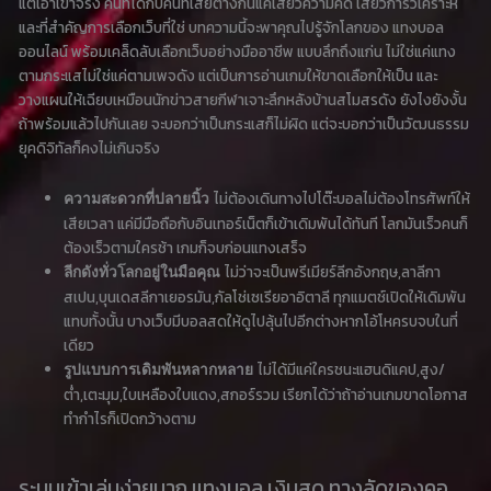
แต่เอาเข้าจริง คนที่ได้กับคนที่เสียต่างกันแค่เสี้ยวความคิด เสี้ยวการวิเคราะห์
และที่สำคัญการเลือกเว็บที่ใช่ บทความนี้จะพาคุณไปรู้จักโลกของ แทงบอล
ออนไลน์ พร้อมเคล็ดลับเลือกเว็บอย่างมืออาชีพ แบบลึกถึงแก่น ไม่ใช่แค่แทง
ตามกระแสไม่ใช่แค่ตามเพจดัง แต่เป็นการอ่านเกมให้ขาดเลือกให้เป็น และ
วางแผนให้เฉียบเหมือนนักข่าวสายกีฬาเจาะลึกหลังบ้านสโมสรดัง ยังไงยังงั้น
ถ้าพร้อมแล้วไปกันเลย จะบอกว่าเป็นกระแสก็ไม่ผิด แต่จะบอกว่าเป็นวัฒนธรรม
ยุคดิจิทัลก็คงไม่เกินจริง
ไม่ต้องเดินทางไปโต๊ะบอลไม่ต้องโทรศัพท์ให้
ความสะดวกที่ปลายนิ้ว
เสียเวลา แค่มีมือถือกับอินเทอร์เน็ตก็เข้าเดิมพันได้ทันที โลกมันเร็วคนก็
ต้องเร็วตามใครช้า เกมก็จบก่อนแทงเสร็จ
ไม่ว่าจะเป็นพรีเมียร์ลีกอังกฤษ,ลาลีกา
ลีกดังทั่วโลกอยู่ในมือคุณ
สเปน,บุนเดสลีกาเยอรมัน,กัลโช่เซเรียอาอิตาลี ทุกแมตช์เปิดให้เดิมพัน
แทบทั้งนั้น บางเว็บมีบอลสดให้ดูไปลุ้นไปอีกต่างหากโอ้โหครบจบในที่
เดียว
ไม่ได้มีแค่ใครชนะแฮนดิแคป,สูง/
รูปแบบการเดิมพันหลากหลาย
ต่ำ,เตะมุม,ใบเหลืองใบแดง,สกอร์รวม เรียกได้ว่าถ้าอ่านเกมขาดโอกาส
ทำกำไรก็เปิดกว้างตาม
ระบบเข้าเล่นง่ายมาก แทงบอล เงินสด ทางลัดของคอ