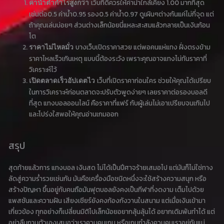
เว็บที่ดีควรให้ค่าน้ำใกล้เคียง 1.00 มากที่สุด
ค่าน้ำต่ำกำไรสูงกว่า
เช่นต่อ0.5 ค่าน้ำ0.95 รอง0.5 ค่าน้ำ0.97 ดูเผินๆต่างกันแค่ไม่กี่จุด แต่
ถ้าคุณเล่นบ่อยๆ ส่วนต่างเล็กน้อยนี่แหละสะสมแล้วกลายเป็นเงินก้อน
โต
บางเว็บเปิดราคาสวย แต่พอคนแห่แทง ฝั่งตรงข้าม
ราคาไม่ไหลมั่ว
ราคาไหลเร็วเกินเหตุ แบบนี้ต้องระวัง เพราะคุณอาจแทงไม่ทันราคาที่
วิเคราะห์ไว้
เว็บที่เปิดราคาก่อนใคร ช่วยให้คุณได้เปรียบ
เปิดตลาดเร็วอัปเดตไว
ในการวิเคราะห์ก่อนตลาดจะปรับตัวพูดง่ายๆ เลยราคาต่อรองบอลดี
ที่สุด แทงบอลออนไลน์ คือราคาที่แฟร์ กับผู้เล่นไม่เอาเปรียบจนเกินไป
และโปร่งใสพอให้คุณอ่านเกมออก
สรุป
สุดท้ายแล้วการ แทงบอล เงินสด ไม่ได้เป็นปีศาจร้ายเสมอไป แต่มันก็ไม่ใช่ทาง
ลัดสู่ความร่ำรวยเช่นกัน มันคือเครื่องมือชนิดหนึ่งจะใช้สร้างความสนุก หรือ
สร้างปัญหา ขึ้นอยู่กับคนถือมันฟุตบอลยังคงเป็นกีฬาที่งดงาม เต็มไปด้วย
แพสชันและความฝัน เสียงเชียร์ยังคงก้องกังวานในสนาม แต่เมื่อเงินเข้ามา
เกี่ยวข้อง ทุกอย่างก็เปลี่ยนมิติไปเล็กน้อยอยากลุ้นลุ้นได้ อยากเดิมพันทำได้ แต่
อย่าลืมถามตัวเองเสมอว่าเราควบคุมเกม หรือเกมกำลังควบคุมเราอยู่กันแน่