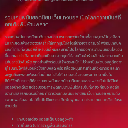
รวมเกมพนันยอดนิยม เว็บแทงบอล เปิดโลกความมันส์ที่
คอเดิมพันห้ามพลาด
รวมเกมพนันยอดนิยม เว็บแทงบอล ครบทุกความเร้าใจทั้งบอล,คาสิโน,สล็อต
และเกมเดิมพันสุดฮิตวิเคราะห์ลึกทุกมุมในสไตล์ข่าวเจาะอารมณ์ พร้อมเทคนิค
และคำถามที่พบบ่อยสำหรับมือใหม่และสายโปร โลกของการเดิมพันออนไลน์วัน
นี้บอกเลยว่าเดือดกว่าที่เคยเป็นมา จากยุคที่ต้องเดินเข้าร้านลับๆล่อๆ กลายเป็น
แค่ปลายนิ้วสัมผัส ทุกอย่างก็พร้อมเสิร์ฟตรงหน้า ไม่ว่าจะเป็นฟุตบอลคู่ดึกจาก
ยุโรปเกมไพ่ที่ลุ้นจนหัวใจแทบหลุด หรือสล็อตหมุนทีสะเทือนทั้งหน้าจอ และถ้า
จะพูดถึงแพลตฟอร์มที่คนไทยกำลังให้ความสนใจแบบพุ่งทะยาน หนึ่งใน
คีย์เวิร์ดที่มาแรงก็คือรวมเกมพนันยอดนิยม เว็บแทงบอล เพราะมันไม่ได้มีแค่
บอลอย่างเดียว แต่รวบรวมสารพัดเกมเดิมพันไว้ครบในที่เดียว ก่อนจะลงลึก
เรามาเคลียร์กันตรงนี้ก่อน คำว่ารวมเกมพนันยอดนิยม เว็บแทงบอล หมายถึง
แพลตฟอร์มออนไลน์ที่ไม่ได้มีแค่การเดิมพันฟุตบอล แต่รวมเกมยอดฮิตไว้ครบ
ถ้วนเช่น
แทงบอลเดี่ยว บอลสเต็ป บอลสูง-ต่ำ
คาสิโนสด (บาคาร่า,รูเล็ต,เสือมังกร)