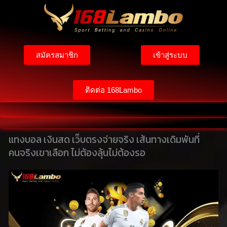
Skip
to
content
สมัครสมาชิก
เข้าสู่ระบบ
ติดต่อ 168Lambo
แทงบอล เงินสด เว็บตรงจ่ายจริง เส้นทางเดิมพันที่
คนจริงเขาเลือก ไม่ต้องลุ้นไม่ต้องรอ