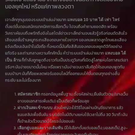
บอลยุคใหม่ หรือแค่ภาพลวงตา
เจาะลึกทุกมุมของระบบเข้าเล่นง่ายมาก
แทงบอล 10 บาท ได้ เท่า ไหร่
ตั้งแต่ขั้นตอนสมัครเทคนิคการเลือกเว็บ ไปจนถึงคำถามยอดฮิต พร้อม
วิเคราะห์แบบถึงพริกถึงขิงในสไตล์ข่าวเจาะลึกอ่านจบแล้วรู้จริงก่อนตัดสินใจ
เสียงเฮลั่นร้านหมูกระทะเสียงถอนหายใจยาวๆ ของคนพลาดลูกโทษและเสียง
แจ้งเตือนเงินเข้าในมือถือ ทั้งหมดนี้มันคือสีสันของคอบอลยุคดิจิทัลอย่าง
แท้จริง และท่ามกลางความคึกคักนั้น คำว่าระบบเข้าเล่นง่ายมาก
แทงบอล ได้
ก็กำลังถูกพูดถึงราวกับเป็นประตูวิเศษที่เปิดสู่โลกแห่งโอกาสแต่เอา
เป็น ล้าน
จริงๆ มันง่ายขนาดนั้นไหม หรือเพราะมันง่ายจนเราลืมคิดให้รอบคอบพูดกัน
แบบบ้านๆ มันก็คือแพลตฟอร์มออนไลน์ที่ออกแบบให้ขั้นตอนทุกอย่างสั้น
กระชับ และไม่เรื่องมาก
กรอกข้อมูลพื้นฐาน,ตั้งรหัสผ่าน,ยืนยันตัวตน (บางเว็บ
สมัครสมาชิก
อาจขอเอกสารเพิ่มเติม) แป๊บเดียวก็พร้อมลุย
ส่วนใหญ่จะใช้วิธีโอนผ่านบัญชีธนาคาร แล้ว
ฝากเงินสดเข้าระบบ
แนบสลิปเพื่อยืนยัน ระบบอัตโนมัติบางแห่งใช้เวลาไม่ถึง 30 วินาที เงิน
ก็เข้าแล้วเร็วขนาดนี้ ใครจะไม่ชอบล่ะ
มีให้เลือกตั้งแต่บอลเต็ง,บอลสเต็ป,สูง-
เลือกคู่บอลและวางเดิมพัน
ต่ำ,แฮนดิแคป แค่เลือกคู่กรอกยอดเงินกดยืนยันจบ