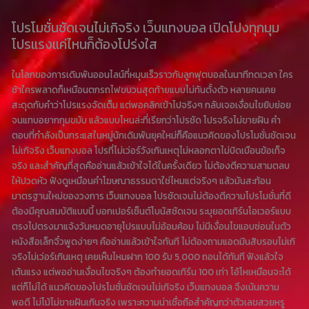
โปรโมชั่นชัดเจนไม่เกิจริง เว็บแทงบอล เปิดโปงทุกมุม
โปรแรงแค่ไหนก็ต้องโปร่งใส
ในโลกของการเดิมพันออนไลน์ที่หมุนเร็วราวกับลูกฟุตบอลในนาทีทดเวลา ใคร
ช้าใครพลาดก็เหมือนตกรถไฟขบวนสุดท้ายแบบไม่ทันตั้งตัว หลายคนเคย
สะดุดกับคำว่าโปรแรงจัดเต็ม แต่พอคลิกเข้าไปจริงๆ กลับเจอเงื่อนไขยิบย่อย
จนแทบอยากกุมขมับ แล้วแบบไหนล่ะที่เรียกว่าโปรชัด โปรจริงไม่ขายฝัน คำ
ตอบที่กำลังเป็นกระแสในหมู่นักเดิมพันยุคใหม่ก็คือแนวคิดของโปรโมชั่นชัดเจน
ไม่เกิจริง เว็บแทงบอล โปรที่ไม่เว่อร์วังเกินเหตุไม่หลอกตาไม่บิดเบือนข้อเท็จ
จริง และสำคัญที่สุดคืออ่านแล้วเข้าใจได้ในครั้งเดียว ไม่ต้องตีความสามตลบ
ให้ปวดหัว ฟังดูเหมือนคำโฆษณาธรรมดาใช่ไหมแต่จริงๆ แล้วมันสะท้อน
มาตรฐานใหม่ของวงการ เว็บแทงบอล โปรชัดเจนไม่ต้องตีความโปรโมชั่นที่ดี
ต้องมีคุณสมบัติแบบนี้ บอกเปอร์เซ็นต์โบนัสชัดเจน ระบุยอดเทิร์นโอเวอร์แบบ
ตรงไปตรงมาแจ้งวันหมดอายุโปรแบบไม่อ้อมค้อม ไม่มีเงื่อนไขแอบซ่อนในตัว
หนังสือเล็กจิ๋วพูดง่ายๆ คืออ่านแล้วเข้าใจทันที ไม่ต้องถามแอดมินสิบรอบไม่เกิ
จริงไม่เว่อร์เกินเหตุ เคยเห็นไหมฝาก 100 รับ 5,000 ถอนได้ทันที ฟังแล้วใจ
เต้นแรง แต่พออ่านเงื่อนไขจริงๆ ต้องทำยอดเทิร์น 100 เท่า โอ้โหเหมือนจะได้
แต่ก็ไม่ได้ แนวคิดของโปรโมชั่นชัดเจนไม่เกิจริง เว็บแทงบอล จึงเน้นความ
พอดี ไม่โม้ไม่ขายฝันเกินจริง เพราะความน่าเชื่อถือสำคัญกว่าตัวเลขสวยหรู