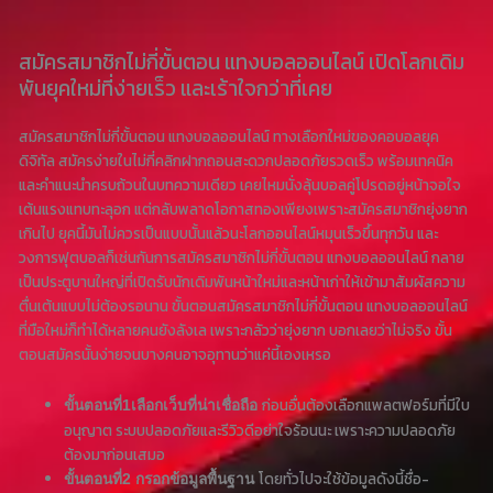
สมัครสมาชิกไม่กี่ขั้นตอน แทงบอลออนไลน์ เปิดโลกเดิม
พันยุคใหม่ที่ง่ายเร็ว และเร้าใจกว่าที่เคย
สมัครสมาชิกไม่กี่ขั้นตอน แทงบอลออนไลน์ ทางเลือกใหม่ของคอบอลยุค
ดิจิทัล สมัครง่ายในไม่กี่คลิกฝากถอนสะดวกปลอดภัยรวดเร็ว พร้อมเทคนิค
และคำแนะนำครบถ้วนในบทความเดียว เคยไหมนั่งลุ้นบอลคู่โปรดอยู่หน้าจอใจ
เต้นแรงแทบทะลุอก แต่กลับพลาดโอกาสทองเพียงเพราะสมัครสมาชิกยุ่งยาก
เกินไป ยุคนี้มันไม่ควรเป็นแบบนั้นแล้วนะโลกออนไลน์หมุนเร็วขึ้นทุกวัน และ
วงการฟุตบอลก็เช่นกันการสมัครสมาชิกไม่กี่ขั้นตอน แทงบอลออนไลน์ กลาย
เป็นประตูบานใหญ่ที่เปิดรับนักเดิมพันหน้าใหม่และหน้าเก่าให้เข้ามาสัมผัสความ
ตื่นเต้นแบบไม่ต้องรอนาน ขั้นตอนสมัครสมาชิกไม่กี่ขั้นตอน แทงบอลออนไลน์
ที่มือใหม่ก็ทำได้หลายคนยังลังเล เพราะกลัวว่ายุ่งยาก บอกเลยว่าไม่จริง ขั้น
ตอนสมัครนั้นง่ายจนบางคนอาจอุทานว่าแค่นี้เองเหรอ
ก่อนอื่นต้องเลือกแพลตฟอร์มที่มีใบ
ขั้นตอนที่1เลือกเว็บที่น่าเชื่อถือ
อนุญาต ระบบปลอดภัยและรีวิวดีอย่าใจร้อนนะ เพราะความปลอดภัย
ต้องมาก่อนเสมอ
โดยทั่วไปจะใช้ข้อมูลดังนี้ชื่อ-
ขั้นตอนที่2 กรอกข้อมูลพื้นฐาน