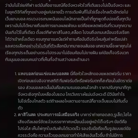
ว่ามันไม่ใช่แค่กีฬา แต่มันคืออารมณ์คือจังหวะหัวใจที่เต้นแรงไม่เป็นจังหวะ และ
ในยุคดิจิทัลที่ทุกอย่างอยู่แค่ปลายนิ้ว การเดิมพันก็ไม่ใช่เรื่องไกลตัวอีกต่อไป
เว็บแทงบอล ครบวงจรเกมพนันออนไลน์กลายเป็นคำที่ถูกพูดถึงบ่อยขึ้นทุกวัน
เพราะมันไม่ได้หมายถึงแค่การแทงผลแพ้ชนะ แต่คือแพลตฟอร์มที่รวมทุกความ
บันเทิงไว้ในที่เดียว ตั้งแต่กีฬาคาสิโนสด,สล็อต ไปจนถึงเกมเสมือนจริงเรียก
ได้ว่าเข้าครั้งเดียว ครบทุกอารมณ์แต่คำถามคือมันดีจริงไหมคุ้มค่าหรือเปล่า
และควรเลือกอย่างไรในวันที่ตัวเลือกมีมากมายจนล้นจอ บทความนี้จะพาคุณไล่
เรียงทุกประเด็นอย่างตรงไปตรงมาไม่อ้อมค้อมไม่ขายฝัน แค่ข้อเท็จจริงบวก
กับมุมมองแบบคนข่าวที่เห็นทั้งด้านสว่างและด้านเงา
นี่คือหัวใจหลักของแพลตฟอร์ม ราคา
แทงบอลก่อนแข่งและบอลสด
เปิดก่อนแข่งอิงจากสถิติ ทีมฟอร์มดีหรือฟอร์มตกก็สะท้อนในอัตราต่อ
รอง ส่วนบอลสดนั้นมันคือสนามรบของคนใจกล้า ราคาปรับทุกนาทีทุก
จังหวะยิงทุกใบเหลืองใบแดง ใครวิเคราะห์แม่นจังหวะดี มีวินัยกำไร
ไม่ใช่เรื่องไกลตัว แต่ถ้าเผลอไหลตามอารมณ์ก็อาจเจ็บแบบไม่ทันตั้ง
ตัว
บาคาร่าถ่ายทอดสด,รูเล็ต,ไฮโล
คาสิโนสด ประสบการณ์เสมือนจริง
เสียงดีลเลอร์ชัดแจ๋วบรรยากาศเหมือนนั่งอยู่หน้าโต๊ะจริงๆ ข้อดีคือ
โปร่งใส เห็นไพ่ทุกใบเดิมพันได้รวดเร็ว รองรับมือถือเต็มรูปแบบแต่ข้อ
ควรระวังคือ ความเร็วของเกมอาจทำให้เสียเงินเร็วขึ้น ถ้าไม่มีการ