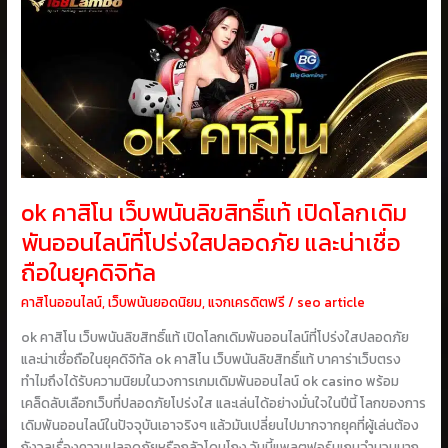
คา
สิโน
เว็บ
พนัน
ลิขสิทธิ์
แท้
เปิด
โลก
เดิม
ok คาสิโน เว็บพนันลิขสิทธิ์แท้ เปิดโลกเดิม
พัน
พันออนไลน์ที่โปร่งใสปลอดภัย และน่าเชื่อ
ออนไลน์
ที่
ถือในยุคดิจิทัล
โปร่งใส
คาสิโนออนไลน์
,
เว็บพนันยอดนิยม
,
แจกเครดิตฟรี
/
seo article
ปลอดภัย
และ
ok คาสิโน เว็บพนันลิขสิทธิ์แท้ เปิดโลกเดิมพันออนไลน์ที่โปร่งใสปลอดภัย
น่า
และน่าเชื่อถือในยุคดิจิทัล ok คาสิโน เว็บพนันลิขสิทธิ์แท้ บาคาร่าเว็บตรง
เชื่อ
ทำไมถึงได้รับความนิยมในวงการเกมเดิมพันออนไลน์ ok casino พร้อม
ถือ
เคล็ดลับเลือกเว็บที่ปลอดภัยโปร่งใส และเล่นได้อย่างมั่นใจในปีนี้ โลกของการ
ใน
เดิมพันออนไลน์ในปัจจุบันเอาจริงๆ แล้วมันเปลี่ยนไปมากจากยุคที่ผู้เล่นต้อง
ยุค
กังวลเรื่องความปลอดภัยหรือกลัวโดนโกง วันนี้แพลตฟอร์มเกมจำนวนมาก