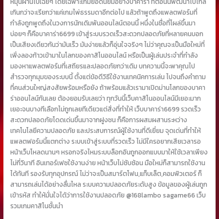
หมุนผ่านไปเฉยๆ โดยเฉพาะเกมยอดนิยมอย่างบาคาร่า ที่ตอนนี้พัฒนาไปไกล
กว่า
เกินกว่าจะเรียกว่าแค่เกมไพ่ธรรมดาอีกต่อไป แล้วถ้าพูดถึงแพลตฟอร์มที่
ที่
กำลังถูกพูดถึงในวงการนักเดิมพันออนไลน์ตอนนี้ หนึ่งในชื่อที่โผล่ขึ้นมา
เคย
บ่อยๆ ก็คือบาคาร่า6699 เข้าสู่ระบบรวดเร็วสะดวกปลอดภัยที่หลายคนบอก
เป็นเสียงเดียวกันว่ามันเร็ว มันง่ายแล้วก็อุ่นใจจริงๆ ไม่ว่าคุณจะเป็นมือใหม่ที่
เพิ่งลองก้าวเข้ามาในโลกของคาสิโนออนไลน์ หรือเป็นผู้เล่นประจำที่กำลัง
มองหาแพลตฟอร์มที่เสถียรและปลอดภัยกว่าเดิม บทความนี้จะพาคุณไป
สำรวจทุกมุมของระบบนี้ ตั้งแต่ข้อดีวิธีใช้งานเทคนิคการเล่น ไปจนถึงคำถาม
ที่คนส่วนใหญ่สงสัยพร้อมหรือยัง ถ้าพร้อมแล้วเรามาเปิดม่านโลกของบาคา
ร่าออนไลน์กันเลย ต้องยอมรับเลยว่า ทุกวันนี้เว็บคาสิโนออนไลน์มีเยอะมาก
เยอะจนบางทีเลือกไม่ถูกเลยทีเดียวแต่สิ่งที่ทำให้ เว็บบาคาร่า6699 รวดเร็ว
สะดวกปลอดภัยโดดเด่นขึ้นมาจากฝูงชน ก็คือการผสมผสานระหว่าง
เทคโนโลยีความปลอดภัย และประสบการณ์ผู้ใช้งานที่ดีเยี่ยม จุดเด่นที่ทำให้
แพลตฟอร์มนี้แตกต่าง ระบบเข้าสู่ระบบที่รวดเร็ว ไม่มีใครอยากเสียเวลารอ
หน้าเว็บโหลดนานๆ หรอกจริงไหมระบบล็อกอินถูกออกแบบมาให้ใช้เวลาเพียง
ไม่กี่วินาที อินเทอร์เฟซใช้งานง่าย หน้าเว็บไม่ซับซ้อน มือใหม่ก็สามารถใช้งาน
ได้ทันที รองรับทุกอุปกรณ์ ไม่ว่าจะเป็นสมาร์ตโฟน,แท็บเล็ต,คอมพิวเตอร์ ก็
สามารถเล่นได้อย่างลื่นไหล ระบบความปลอดภัยระดับสูง ข้อมูลของผู้เล่นถูก
เข้ารหัส ทำให้มั่นใจได้ว่าการใช้งานปลอดภัย @168lambo sagame66 เว็บ
รวมเกมคาสิโนชั้นนำ