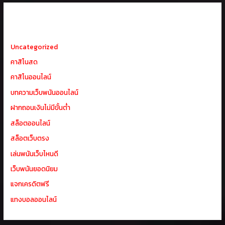
Categories
Uncategorized
คาสิโนสด
คาสิโนออนไลน์
บทความเว็บพนันออนไลน์
ฝากถอนเงินไม่มีขั้นต่ำ
สล็อตออนไลน์
สล็อตเว็บตรง
เล่นพนันเว็บไหนดี
เว็บพนันยอดนิยม
แจกเครดิตฟรี
แทงบอลออนไลน์