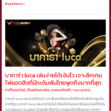
Read More »
บา
คา
ร่า
luca
เล่น
ง่าย
ได้
เงิน
ไว
เจาะ
บาคาร่า luca เล่นง่ายได้เงินไว เจาะลึกเกม
ลึก
ไพ่ยอดฮิตที่นักเดิมพันไทยพูดถึงมากที่สุด
เกม
ไพ่
คาสิโนออนไลน์
,
เว็บพนันยอดนิยม
,
แจกเครดิตฟรี
/
seo article
ยอด
ฮิต
บาคาร่า luca เล่นง่ายได้เงินไว เจาะลึกเกมไพ่ยอดฮิตที่นักเดิมพันไทยพูดถึง
ที่
มากที่สุด บาคาร่า luca เล่นง่ายได้เงินไวคือหนึ่งในเกมคาสิโนออนไลน์ที่ได้รับ
นัก
ความนิยมสูง lucabet ด้วยกติกาที่เข้าใจง่ายเล่นได้ทุกที่ทุกเวลา บาคาร่า