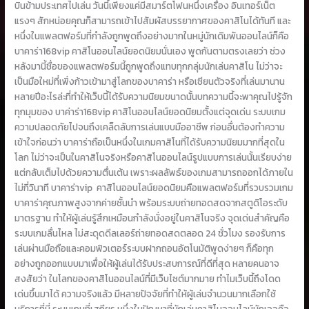
และ
บินข้ามประเทศไปเล่น วันนี้เพียงแค่มีสมาร์ตโฟนหนึ่งเครื่อง อินเทอร์เน็ต
ทำ
แรงๆ สักหน่อยคุณก็สามารถเข้าไปสัมผัสบรรยากาศของคาสิโนได้ทันที และ
เงิน
หนึ่งในแพลตฟอร์มที่กำลังถูกพูดถึงอย่างมากในหมู่นักเดิมพันออนไลน์ก็คือ
ได้
บาคาร่า168vip คาสิโนออนไลน์ยอดนิยมนั่นเอง พูดกันตามตรงเลยว่า ช่วง
จริง
หลังมานี้ชื่อของแพลตฟอร์มนี้ถูกพูดถึงแทบทุกกลุ่มนักเล่นคาสิโน ไม่ว่าจะ
เป็นมือใหม่ที่เพิ่งก้าวเข้ามาสู่โลกของบาคาร่า หรือเซียนตัวจริงที่เล่นมานาน
หลายปีอะไรล่ะที่ทำให้เว็บนี้ได้รับความนิยมขนาดนั้นบทความนี้จะพาคุณไปรู้จัก
ทุกมุมของ บาค่าร่า168vip คาสิโนออนไลน์ยอดนิยมตั้งแต่จุดเด่น ระบบเกม
ความปลอดภัยไปจนถึงเคล็ดลับการเล่นแบบมืออาชีพ ก่อนอื่นต้องทำความ
เข้าใจก่อนว่า บาคาร่าถือเป็นหนึ่งในเกมคาสิโนที่ได้รับความนิยมมากที่สุดใน
โลก ไม่ว่าจะเป็นในคาสิโนจริงหรือคาสิโนออนไลน์รูปแบบการเล่นนั้นเรียบง่าย
แต่กลับเต็มไปด้วยความตื่นเต้น เพราะผลลัพธ์ของเกมสามารถออกได้ภายใน
ไม่กี่วินาที บาคาร่าvip คาสิโนออนไลน์ยอดนิยมคือแพลตฟอร์มที่รวบรวมเกม
บาคาร่าคุณภาพสูงจากค่ายชั้นนำ พร้อมระบบถ่ายทอดสดจากสตูดิโอระดับ
มาตรฐาน ทำให้ผู้เล่นรู้สึกเหมือนกำลังนั่งอยู่ในคาสิโนจริง จุดเด่นสำคัญคือ
ระบบเกมลื่นไหล ไม่สะดุดดีลเลอร์ถ่ายทอดสดตลอด 24 ชั่วโมง รองรับการ
เล่นผ่านมือถือและคอมพิวเตอร์ระบบฝากถอนอัตโนมัติพูดง่ายๆ ก็คือทุก
อย่างถูกออกแบบมาเพื่อให้ผู้เล่นได้รับประสบการณ์ที่ดีที่สุด หลายคนอาจ
สงสัยว่า ในโลกของคาสิโนออนไลน์ที่มีเว็บไซต์มากมาย ทำไมเว็บนี้ถึงโดด
เด่นขึ้นมาได้ ความจริงแล้ว มีหลายปัจจัยที่ทำให้ผู้เล่นจำนวนมากเลือกใช้