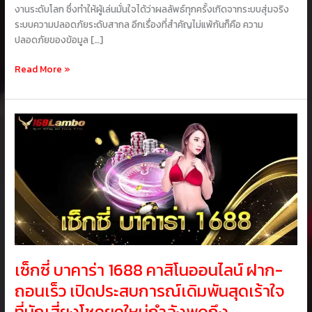
งานระดับโลก ซึ่งทำให้ผู้เล่นมั่นใจได้ว่าผลลัพธ์ทุกครั้งเกิดจากระบบสุ่มจริง
ระบบความปลอดภัยระดับสากล อีกเรื่องที่สำคัญไม่แพ้กันก็คือ ความ
ปลอดภัยของข้อมูล […]
Read More »
เซ็กซี่
บา
คา
ร่า
1688
คา
สิ
โน
ออนไลน์
ฝาก-
เซ็กซี่ บาคาร่า 1688 คาสิโนออนไลน์ ฝาก-
ถอน
ถอนเร็ว เปิดประสบการณ์เดิมพันสุดเร้าใจ
เร็ว
เปิด
ที่นักเสี่ยงโชคยุคใหม่กำลังพูดถึง