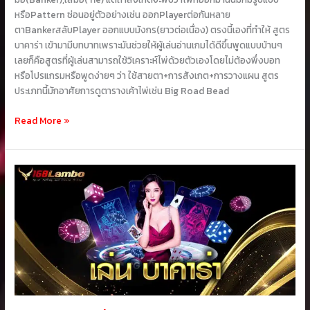
หรือPattern ซ่อนอยู่ตัวอย่างเช่น ออกPlayerต่อกันหลาย
ตาBankerสลับPlayer ออกแบบมังกร(ยาวต่อเนื่อง) ตรงนี้เองที่ทำให้ สูตร
บาคาร่า เข้ามามีบทบาทเพราะมันช่วยให้ผู้เล่นอ่านเกมได้ดีขึ้นพูดแบบบ้านๆ
เลยก็คือสูตรที่ผู้เล่นสามารถใช้วิเคราะห์ไพ่ด้วยตัวเองโดยไม่ต้องพึ่งบอท
หรือโปรแกรมหรือพูดง่ายๆ ว่า ใช้สายตา+การสังเกต+การวางแผน สูตร
ประเภทนี้มักอาศัยการดูตารางเค้าไพ่เช่น Big Road Bead
Read More »
เล่น
บา
คา
ร่า
มั่นใจ
ทุก
การ
เดิม
พัน
กลยุทธ์