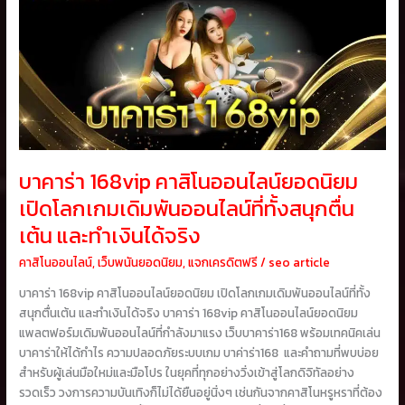
คา
ร่า
168vip
คา
สิ
โน
ออนไลน์
ยอด
นิยม
บาคาร่า 168vip คาสิโนออนไลน์ยอดนิยม
เปิด
เปิดโลกเกมเดิมพันออนไลน์ที่ทั้งสนุกตื่น
โลก
เกม
เต้น และทำเงินได้จริง
เดิม
คาสิโนออนไลน์
,
เว็บพนันยอดนิยม
,
แจกเครดิตฟรี
/
seo article
พัน
ออนไลน์
บาคาร่า 168vip คาสิโนออนไลน์ยอดนิยม เปิดโลกเกมเดิมพันออนไลน์ที่ทั้ง
ที่
สนุกตื่นเต้น และทำเงินได้จริง บาคาร่า 168vip คาสิโนออนไลน์ยอดนิยม
ทั้ง
แพลตฟอร์มเดิมพันออนไลน์ที่กำลังมาแรง เว็บบาคาร่า168 พร้อมเทคนิคเล่น
สนุก
บาคาร่าให้ได้กำไร ความปลอดภัยระบบเกม บาค่าร่า168 และคำถามที่พบบ่อย
ตื่น
สำหรับผู้เล่นมือใหม่และมือโปร ในยุคที่ทุกอย่างวิ่งเข้าสู่โลกดิจิทัลอย่าง
เต้น
รวดเร็ว วงการความบันเทิงก็ไม่ได้ยืนอยู่นิ่งๆ เช่นกันจากคาสิโนหรูหราที่ต้อง