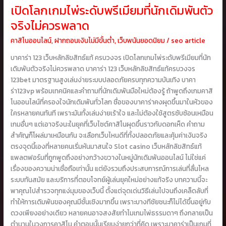
เปิดโลกเกมไพ่ระดับพรีเมียมที่นักเดิมพันตัว
เปิด
โลก
จริงไม่ควรพลาด
เกม
คาสิโนออนไลน์
,
ฝากถอนเงินไม่มีขั้นต่ำ
,
เว็บพนันยอดนิยม
/
seo article
ไพ่
ระดับ
บาคาร่า 123 เว็บหลักลิขสิทธ์แท้ ครบวงจร เปิดโลกเกมไพ่ระดับพรีเมียมที่นัก
พรีเมียม
เดิมพันตัวจริงไม่ควรพลาด บาคาร่า 123 เว็บหลักลิขสิทธ์แท้ครบวงจร
ที่
123bet มาตรฐานสูงเล่นง่ายระบบปลอดภัยครบทุกความบันเทิง บาคา
นัก
ร่า123vp พร้อมเทคนิคและคำถามที่นักเดิมพันมือใหม่ต้องรู้ ถ้าพูดถึงเกมคาสิ
เดิม
โนออนไลน์ที่ครองใจนักเดิมพันทั่วโลก ชื่อของบาคาร่าคงผุดขึ้นมาในหัวของ
พัน
ใครหลายคนทันที เพราะมันทั้งเล่นง่ายเร้าใจ และไม่ต้องใช้สูตรซับซ้อนเหมือน
ตัว
เกมอื่นๆ แต่เอาจริงนะในยุคที่เว็บไซต์คาสิโนผุดขึ้นราวกับดอกเห็ด คำถาม
จริง
สำคัญก็โผล่มาเหมือนกัน จะเลือกเว็บไหนดีที่ทั้งปลอดภัยและคุ้มค่าเงินจริง
ไม่
ตรงจุดนี้เองที่หลายคนเริ่มหันมาสนใจ Slot casino เว็บหลักลิขสิทธ์แท้
ควร
แพลตฟอร์มที่ถูกพูดถึงอย่างกว้างขวางในหมู่นักเดิมพันออนไลน์ ไม่ใช่แค่
พลาด
เรื่องของความน่าเชื่อถือเท่านั้น แต่ยังรวมถึงประสบการณ์การเล่นที่ลื่นไหล
ระบบทันสมัย และบริการที่ตอบโจทย์ผู้เล่นยุคใหม่อย่างแท้จริง บทความนี้จะ
พาคุณไปสำรวจทุกแง่มุมของเว็บนี้ ตั้งแต่จุดเด่นวิธีเล่นไปจนถึงเคล็ดลับที่
ทำให้การเดิมพันของคุณมีชั้นเชิงมากขึ้น เพราะบางทีชัยชนะก็ไม่ได้ขึ้นอยู่กับ
ดวงเพียงอย่างเดียว หลายคนอาจสงสัยทำไมเกมไพ่ธรรมดาๆ ถึงกลายเป็น
ตำนานในวงการคาสิโน คำตอบนั้นเรียบง่ายกว่าที่คิด เพราะบาคาร่าเป็นเกมที่