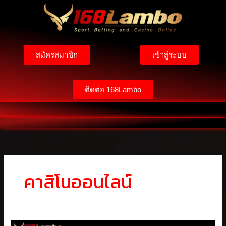
Skip
to
content
สมัครสมาชิก
เข้าสู่ระบบ
ติดต่อ 168Lambo
คาสิโนออนไลน์
ok