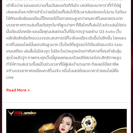
เข้าถึงง่าย และมอบความตื่นเต้นแบบทันทีทันใด เสน่ห์ของบาคาร่าที่ทำให้ผู้
เล่นหลงใหล กติกาเข้าใจง่ายมือใหม่ก็เล่นได้ใช้เวลาเล่นต่อรอบไม่นาน ไม่ต้อง
ใช้ทักษะซับซ้อนเหมือนโป๊กเกอร์มีโอกาสชนะสูงกว่าเกมคาสิโนหลายประเภท
บรรยากาศการเล่นตื่นเต้นทุกวินาทีพูดง่ายๆ ก็คือใครก็เล่นได้ แต่จะเล่นให้เก่ง
นั้นต้องมีเทคนิค และเมื่อคุณเล่นผ่านเว็บที่มีมาตรฐานอย่าง 123 Auto เว็บ
หลักลิขสิทธ์แท้ครบวงจรประสบการณ์ก็จะยิ่งเหนือระดับขึ้นไปอีกขั้น โลกของ
คาสิโนออนไลน์นั้นแข่งขันสูงมาก เว็บไซต์ที่อยู่รอดได้ต้องมีของจริง ระบบ
เกมเสถียร เล่นลื่นไม่มีสะดุด ไม่มีอะไรน่าหงุดหงิดเท่ากับการที่เกมกำลังลุ้น
สุดใจแล้วจู่ๆ ภาพกระตุกเว็บนี้ถูกออกแบบด้วยเซิร์ฟเวอร์ประสิทธิภาพสูง
ทำให้การเล่นราบรื่นแม้ในช่วงเวลาที่มีผู้เล่นจำนวนมาก ดีลเลอร์มืออาชีพ
สร้างบรรยากาศเหมือนคาสิโนจริง หนึ่งในเสน่ห์ของบาคาร่าออนไลน์คือ
Live
Read More »
บา
คา
ร่า
6699