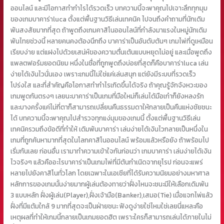
เดิม
ออนไลน์ และมีโอกาสทำกำไรได้รวดเร็ว บทความนี้จะพาคุณไปเจาะลึกทุกมุม
พัน
ของเกมบาคาร่าluca ตั้งแต่พื้นฐานวิธีเล่นเทคนิค ไปจนถึงคำถามที่นักเดิม
ไทย
พันสงสัยมากที่สุด ถ้าพูดถึงเกมคาสิโนออนไลน์ที่กำลังมาแรงในหมู่นักเดิม
พูด
พันไทยช่วงนี้ หลายคนคงต้องนึกถึง บาคาร่าเป็นอันดับต้นๆ เกมไพ่ที่ดูเหมือน
ถึง
เรียบง่าย แต่แฝงไปด้วยเสน่ห์ของความตื่นเต้นแบบหยุดไม่อยู่ และเมื่อพูดถึง
มาก
แพลตฟอร์มยอดนิยม หนึ่งในชื่อที่ถูกพูดถึงบ่อยที่สุดก็คือบาคาร่าluca เล่น
ที่สุด
ง่ายได้เงินไวนั่นเอง เพราะเกมนี้ไม่ใช่แค่เล่นสนุก แต่ยังมีระบบที่รวดเร็ว
โปร่งใส และที่สำคัญคือโอกาสทำกำไรเกิดขึ้นได้จริง ถ้าคุณรู้จักจังหวะของ
เกมพูดกันตรงๆ เลยนะบาคาร่าเป็นเกมที่มือใหม่ก็เล่นได้มือเก๋าก็ยังหลงรัก
และบางครั้งแค่ไม่กี่ตาก็สามารถเปลี่ยนคืนธรรมดาให้กลายเป็นคืนแห่งชัยชนะ
ได้ บทความนี้จะพาคุณไปสำรวจทุกแง่มุมของเกมนี้ ตั้งแต่พื้นฐานวิธีเล่น
เทคนิครวมถึงข้อดีที่ทำให้ เดิมพันบาคาร่า เล่นง่ายได้เงินไวกลายเป็นหนึ่งใน
เกมที่ถูกค้นหามากที่สุดในโลกคาสิโนออนไลน์ พร้อมแล้วหรือยัง ถ้าพร้อมไป
เริ่มกันเลย ก่อนอื่น เรามาทำความเข้าใจกันก่อนว่า เกมบาคาร่า เล่นง่ายได้เงิน
ไวจริงๆ แล้วคืออะไรบาคาร่าเป็นเกมไพ่ที่มีต้นกำเนิดจากยุโรป ก่อนจะแพร่
หลายไปยังคาสิโนทั่วโลก โดยเฉพาะในเอเชียที่ได้รับความนิยมอย่างมหาศาล
หลักการของเกมนั้นง่ายมากผู้เล่นต้องทายว่าฝั่งไหนจะชนะมีให้เลือกเดิมพัน
3 แบบหลัก ฝั่งผู้เล่น(Player),ฝั่งเจ้ามือ(Banker),เสมอ(Tie) เมื่อแจกไพ่แล้ว
ฝั่งที่มีแต้มใกล้ 9 มากที่สุดจะเป็นฝ่ายชนะ ฟังดูง่ายใช่ไหมใช่เลยนี่แหละคือ
เหตุผลที่ทำให้เกมนี้กลายเป็นเกมยอดฮิต เพราะใครก็สามารถเล่นได้ภายในไม่