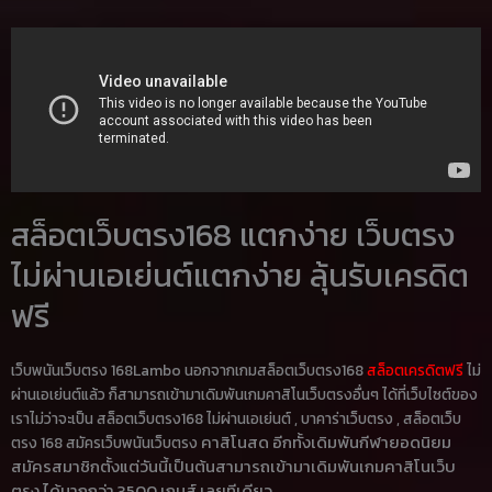
สล็อตเว็บตรง168 แตกง่าย เว็บตรง
ไม่ผ่านเอเย่นต์แตกง่าย ลุ้นรับเครดิต
ฟรี
เว็บพนันเว็บตรง 168Lambo นอกจากเกมสล็อตเว็บตรง168
สล็อตเครดิตฟรี
ไม่
ผ่านเอเย่นต์แล้ว ก็สามารถเข้ามาเดิมพันเกมคาสิโนเว็บตรงอื่นๆ ได้ที่เว็บไซต์ของ
เราไม่ว่าจะเป็น สล็อตเว็บตรง168 ไม่ผ่านเอเย่นต์ , บาคาร่าเว็บตรง , สล็อตเว็บ
คาสิโนสด อีกทั้งเดิมพันกีฬายอดนิยม
ตรง 168 สมัครเว็บพนันเว็บตรง
สมัครสมาชิกตั้งแต่วันนี้เป็นต้นสามารถเข้ามาเดิมพันเกมคาสิโนเว็บ
ตรง ได้มากกว่า 3500 เกมส์ เลยทีเดียว