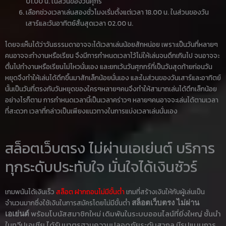
01.00 น. ในส่วนของวันศุกร์
เลือกช่วงเวลาเล่นสองชั่วโมงเริ่มตั้งแต่เวลา 18.00 น. ในส่วนของวัน
เสาร์และวันอาทิตย์สิ้นสุดเวลา 02.00 น.
โดยจะเห็นได้ว่าวันธรรมดาอาจจะได้เวลาเล่นน้อยสักหน่อย เพราะเป็นวันที่หลายๆ
คนอาจจะทำงานหรือเรียน จึงมีการกำหนดเวลาไว้ไม่ให้เล่นจนดึกเกินไป จนอาจจะ
ตื่นไปทำงานหรือเรียนไม่ไหวนั่นเอง และยกเว้นวันศุกกร์ที่เป็นวันสุดท้ายก่อนวัน
หยุดจึงทำให้เล่นได้ดึกขึ้นมาสักเล็กน้อยนั่นเอง และในส่วนของวันเสาร์และอาทิตย์
นั้นเป็นวันที่ตรงกับวันหยุดของใครๆหลายๆคนจึงทำให้สามาถเล่นได้ดึกเล็กน้อย
อย่างไรก็ตาม การกำหนดเวลานี้เป็นเวลาคร่าวๆ หลายๆคนอาจจะเล่นได้ตามเวลา
ที่สะดวก เวลาที่กล่าวเป็นเพียงแนวทางในการแบ่งเวลาเล่นนั่นเอง
สล็อตเว็บตรง ไม่ผ่านเอเย่นต์ บริการ
ทุกระดับประทับใจ มั่นใจได้เงินชัวร์
เกมพนันได้เงินเร็ว
สล็อต ฝากถอนไม่มีขั้นต่ำ
เกมที่สร้างเงินให้กับผู้เล่นเป็น
จำนวนมากซึ่งใช้เงินในการสมัครโดยไม่มีขั้นต่ำ
สล็อตเว็บตรง ไม่ผ่าน
พร้อมโบนัสสมาชิกใหม่ เดิมพันในระบบออนไลน์ที่ยิ่งใหญ่ ชั้นนำ
เอเย่นต์
ในทวีปเอเชีย ได้รับมาตรฐานความปลอดภัยระดับสากล มีรูปแบบการ