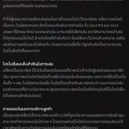
รูปแบบเกมที่ทันสมัย สนุกและน่าเล่น
ทำให้ผู้เล่นมากมายเลือกเล่นเกมในคาสิโนออนไลน์ เว็บเรามีเกม สล็อต ออนไลน์
เว็บตรง โบนัสแตกบ่อย อีกทั้งเกมเดิมพันจากค่ายดัง ทั้ง Slot PG และ Slot
Joker ที่มีเกมมาใหม่ และเกมน่าเล่น มากมายให้เลือกเล่น สมาชิกสามารถเข้าเล่น
ได้ทุกเกมบนเว็บไซต์ สำหรับใครที่กำลังคิดว่า ปั่นสล็อต เว็บไหนดี แตกง่าย สมัคร
เล่นกับเราเลยรับรองไม่ผิดหวัง ด้วยความน่าเชื่อถือ มีลูกค้าเล่นเว็บเรามากมาย
โปรโมชั่นดีๆก็เยอะมากๆ
โปรโมชั่นและสิ่งสำคัญในการเล่น
สล็อตเว็บตรง168 มีโปรโมชั่นและข้อเสนอที่น่าสนใจสำหรับผู้เล่นใหม่และสมาชิก
เดิม คุณอาจพบโบนัสต้อนรับที่จะเพิ่มเงินทุนเริ่มต้นของคุณ นอกจากนี้ยังมีโปรโม
ชั่นอื่น ๆ เช่น โบนัสฝากเงินเพิ่ม โบนัสรีโหดสำหรับสมาชิกประจำ และการแข่งขัน
และกิจกรรมที่มีรางวัลมากมาย คุณควรตรวจสอบโปรโมชั่นปัจจุบันที่เว็บไซต์เพื่อ
ให้ไม่พลาดสิทธิประโยชน์
การถอนเงินและการบริการลูกค้า
เมื่อคุณเล่นสล็อตเว็บตรง168 และมีรางวัลที่คุณต้องการถอนออกจากบัญชี คุณ
สามารถทำการถอนเงินได้ง่าย ๆ โดยตรงผ่านเว็บไซต์ กระบวนการถอนเงินจะใช้
เวลาสักครู่ในการดำเนินการและเงินจะถูกโอนเข้าบัญชีที่คุณระบุ