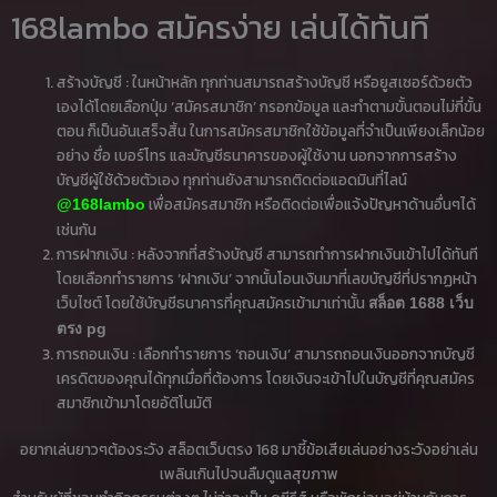
168lambo สมัครง่าย เล่นได้ทันที
สร้างบัญชี : ในหน้าหลัก ทุกท่านสมารถสร้างบัญชี หรือยูสเซอร์ด้วยตัว
เองได้โดยเลือกปุ่ม ‘สมัครสมาชิก’ กรอกข้อมูล และทำตามขั้นตอนไม่กี่ขั้น
ตอน ก็เป็นอันเสร็จสิ้น ในการสมัครสมาชิกใช้ข้อมูลที่จำเป็นเพียงเล็กน้อย
อย่าง ชื่อ เบอร์โทร และบัญชีธนาคารของผู้ใช้งาน นอกจากการสร้าง
บัญชีผู้ใช้ด้วยตัวเอง ทุกท่านยังสามารถติดต่อแอดมินที่ไลน์
เพื่อสมัครสมาชิก หรือติดต่อเพื่อแจ้งปัญหาด้านอื่นๆได้
@168lambo
เช่นกัน
การฝากเงิน : หลังจากที่สร้างบัญชี สามารถทำการฝากเงินเข้าไปได้ทันที
โดยเลือกทำรายการ ‘ฝากเงิน’ จากนั้นโอนเงินมาที่เลขบัญชีที่ปรากฏหน้า
เว็บไซต์ โดยใช้บัญชีธนาคารที่คุณสมัครเข้ามาเท่านั้น
สล็อต 1688 เว็บ
ตรง
pg
การถอนเงิน : เลือกทำรายการ ‘ถอนเงิน’ สามารถถอนเงินออกจากบัญชี
เครดิตของคุณได้ทุกเมื่อที่ต้องการ โดยเงินจะเข้าไปในบัญชีที่คุณสมัคร
สมาชิกเข้ามาโดยอัติโนมัติ
อยากเล่นยาวๆต้องระวัง สล็อตเว็บตรง 168 มาชี้ข้อเสียเล่นอย่างระวังอย่าเล่น
เพลินเกินไปจนลืมดูแลสุขภาพ