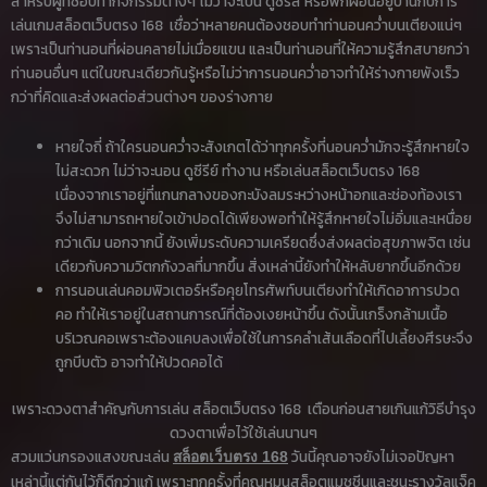
สำหรับผู้ที่ชอบทำกิจกรรมต่างๆ ไม่ว่าจะเป็น ดูซีรีส์ หรือพักผ่อนอยู่บ้านกับการ
เล่นเกมสล็อตเว็บตรง 168 เชื่อว่าหลายคนต้องชอบทำท่านอนคว่ำบนเตียงแน่ๆ
เพราะเป็นท่านอนที่ผ่อนคลายไม่เมื่อยแขน และเป็นท่านอนที่ให้ความรู้สึกสบายกว่า
ท่านอนอื่นๆ แต่ในขณะเดียวกันรู้หรือไม่ว่าการนอนคว่ำอาจทำให้ร่างกายพังเร็ว
กว่าที่คิดและส่งผลต่อส่วนต่างๆ ของร่างกาย
หายใจถี่ ถ้าใครนอนคว่ำจะสังเกตได้ว่าทุกครั้งที่นอนคว่ำมักจะรู้สึกหายใจ
ไม่สะดวก ไม่ว่าจะนอน ดูซีรีย์ ทำงาน หรือเล่นสล็อตเว็บตรง 168
เนื่องจากเราอยู่ที่แกนกลางของกะบังลมระหว่างหน้าอกและช่องท้องเรา
จึงไม่สามารถหายใจเข้าปอดได้เพียงพอทำให้รู้สึกหายใจไม่อิ่มและเหนื่อย
กว่าเดิม นอกจากนี้ ยังเพิ่มระดับความเครียดซึ่งส่งผลต่อสุขภาพจิต เช่น
เดียวกับความวิตกกังวลที่มากขึ้น สิ่งเหล่านี้ยังทำให้หลับยากขึ้นอีกด้วย
การนอนเล่นคอมพิวเตอร์หรือคุยโทรศัพท์บนเตียงทำให้เกิดอาการปวด
คอ ทำให้เราอยู่ในสถานการณ์ที่ต้องเงยหน้าขึ้น ดังนั้นเกร็งกล้ามเนื้อ
บริเวณคอเพราะต้องแคบลงเพื่อใช้ในการคลำเส้นเลือดที่ไปเลี้ยงศีรษะจึง
ถูกบีบตัว อาจทำให้ปวดคอได้
เพราะดวงตาสำคัญกับการเล่น สล็อตเว็บตรง 168 เตือนก่อนสายเกินแก้วิธีบำรุง
ดวงตาเพื่อไว้ใช้เล่นนานๆ
สวมแว่นกรองแสงขณะเล่น
วันนี้คุณอาจยังไม่เจอปัญหา
สล็อตเว็บตรง 168
เหล่านี้แต่กันไว้ก็ดีกว่าแก้ เพราะทุกครั้งที่คุณหมุนสล็อตแมชชีนและชนะรางวัลแจ็ค