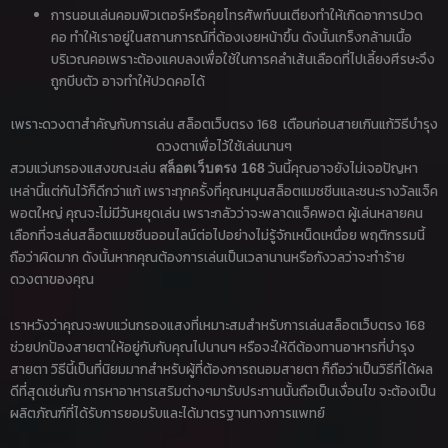
การนอนเล่นคอมพิวเตอร์หรือคุยโทรศัพท์บนเตียงทำให้เกิดอาการปวด
คอ ทำให้เราอยู่ในสถานการณ์ที่ต้องเงยหน้าขึ้น ดังนั้นเกร็งกล้ามเนื้อ
บริเวณคอเพราะต้องแคบลงเพื่อใช้ในการคลำเส้นเลือดที่ไปเลี้ยงศีรษะจึง
ถูกบีบตัว อาจทำให้ปวดคอได้
เพราะดวงตาสำคัญกับการเล่น สล็อตเว็บตรง 168 เตือนก่อนสายเกินแก้วิธีบำรุง
ดวงตาเพื่อไว้ใช้เล่นนานๆ
สวมแว่นกรองแสงขณะเล่น
วันนี้คุณอาจยังไม่เจอปัญหา
สล็อตเว็บตรง 168
เหล่านี้แต่กันไว้ก็ดีกว่าแก้ เพราะทุกครั้งที่คุณหมุนสล็อตแมชชีนและชนะรางวัลแจ็ค
พอตใหญ่ คุณจะไม่มีวันหยุดเล่น เพราะกลัวว่าจะพลาดแจ็คพอต ผู้เล่นหลายคน
เลือกที่จะเล่นสล็อตแมชชีนออนไลน์ต่อไปอย่างไม่รู้จักเหน็ดเหนื่อย พฤติกรรมนี้
ถือว่าผิดมาก ดังนั้นหากคุณต้องการเล่นเป็นเวลานานหรือกังวลว่าจะทำร้าย
ดวงตาของคุณ
เราหวังว่าคุณจะพบแว่นกรองแสงที่เหมาะสมสำหรับการเล่นสล็อตเว็บตรง 168
ช่วยปกป้องสายตาให้อยู่กับกับคุณไปนานๆ หรือจะให้ดีต้องทานอาหารที่บำรุง
สายตา วิธีนี้เป็นที่นิยมมากสำหรับผู้ที่ต้องการถนอมสายตา ก็ถือว่าเป็นวิธีที่ได้ผล
ดีที่สุดเช่นกัน การหาอาหารเสริมต่างๆมารับประทานนั้นถือเป็นเงื่อนไข จะต้องเป็น
ผลิตภัณฑ์ที่ได้รับการยอมรับและได้มาตรฐานทางการแพทย์