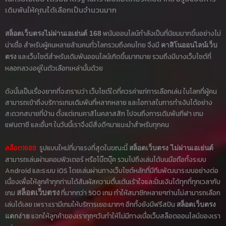
เดิมพันให้คุณได้เลือกเป็นจำนวนมาก
พนันออนไลน์กำลังเป็นที่นิยมมากขึ้นอย่างไม่
สล็อตเว็บตรงไม่ผ่านเอเย่นต์ 168
น่าเชื่อ สำหรับผู้คนหลายล้านคนทั่วโลกรวมถึงคนไทย จึงมี
คาสิโนออนไลน์เว็บ
และเว็บไซต์สำหรับเดิมพันออนไลน์เกิดขึ้นมากมาย รวมถึงมีบางเว็บไซต์ที่
ตรง
หลอกลวงอยู่ในตัวเลือกเหล่านั้นด้วย
ดังนั้นเป็นเรื่องยากที่จะทราบว่า เว็บไซต์ใดที่ควรค่าแก่การเลือกเล่น ในโลกที่ผู้คน
สามารถเข้าถึงบริการเกมเดิมพันที่หลากหลาย และโอกาสในการทำเงินได้อย่าง
สะดวกสบายที่บ้าน ตั้งแต่เกมคาสิโนคลาสสิก ไปจนถึงการเดิมพันกีฬา เกม
แฟนตาซี และอื่นๆ ในวันนี้เราจึงมีสิ่งดีๆมาแนะนำสำหรับทุกคน
สล็อต1688
รูปแบบใหม่ที่มาแรงที่สุดในขณะนี้
สล็อตเว็บตรง ไม่ผ่านเอเย่นต์
สามารถเล่นผ่านคอมพิวเตอร์ หรือโน๊ตบุ๊ค รวมไปถึงเล่นได้บนมือถือทั้งระบบ
Android และระบบ iOS โดยเล่นผ่านทางเว็บไซต์หลักที่มีทีมพัฒนาระบบอย่างต่อ
เนื่องเพื่อให้ลูกค้าทุกท่านได้สัมผัสความตื่นเต้นเร้าใจและปั่นเงินได้ทุกที่ทุกเวลากับ
เกม
ที่มากกว่า 500 เกม ทำให้สมาชิกหลายๆท่านไม่สามารถเลือก
สล็อตเว็บตรง
เล่นได้เลย เพราะเรามีเกมให้บริการเยอะมากๆ อีกทั้งยังมีฟรีสปิน
สล็อตเว็บตรง
แจกให้ลูกค้าของเราทุกๆวันทำให้ไม่มีทางเบื่อเว็บสล็อตออนไลน์ของเรา
แตกง่าย