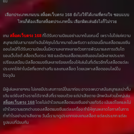
แน่
เลือกประเภทเกมบน สล็อตเว็บตรง 168 ยังไงให้ได้เกมที่ตรงใจ ชอบแบบ
ไหนก็ต้องเลือกสล็อตประเภทนั้น เลือกผิดเล่นยังไงก็ไม่รวย
เกม
ที่ได้รับความนิยมอย่างมากในขณะนี้ เพราะไม่ใช่แค่ความ
สล็อตเว็บตรง 168
สนุกแต่ยังสามารถทำเงินให้คุณได้มากมายในพริบตา แต่ตอนนี้เกมสล็อตแมชชีน
ออนไลน์ที่ได้รับความนิยมนั้นมีความหลากหลายด้วยการพัฒนาและการเติบโต
ของเว็บไซต์ สล็อตเว็บตรง 168 และมีเกมสล็อตแมชชีนออนไลน์หลายประเภท
เปรียบเสมือน มีสล็อตแมชชีนหลายร้อยเครื่องให้เล่นในที่เดียวอีกทั้งสล็อตแต่ละ
ประเภทให้ค่าโบนัสที่แตกต่างกัน และเกมสล็อต โดยเฉพาะสล็อตออนไลน์ใน
ปัจจุบัน
มีผู้เล่นหลายๆคน ไม่เคยมีประสบการณ์ปั่นมาก่อน อาจจะพบวาสมันสนุกและน่าตื่น
เต้น แต่ยังสร้างรายได้จากสิ่งที่เราชอบด้วย แต่น่าเสียดาย นักพนันส่วนใหญ่เล่น
โดยไม่เข้าใจเกมสล็อตแมชชีนอย่างแท้จริง เน้นแต่โชคและไม่
สล็อตเว็บตรง 168
เข้าใจความแตกต่างของสล็อตแมชชีนแต่ละเครื่อง ทำให้คุณพลาดโอกาสในการ
ทำกำไรอย่างน่าเสียดาย วันนี้เรามาดูประเภทของเกมสล็อต แต่ละประเภท แต่ละ
รูปแบบที่นิยมกัน