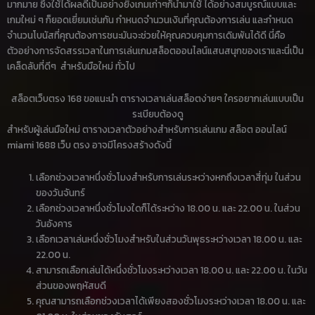
มากมาย ซึ่งใช้ได้ผลดีเป็นอย่างยิ่งเกมเก่าๆก็นำมาใช้ ได้อย่างสมบูรณ์แบบและ
เกมใหม่ ๆ ก็ยอดเยี่ยมเช่นกัน กำหนดจำนวนเงินที่คุณต้องการเล่น และกำหนด
จำนวนโบนัสที่คุณต้องการชนะมันจะช่วยให้คุณควบคุมการเดิมพันได้ดี นี่คือ
ตัวอย่างการจัดสรรเวลาในการเล่นเกมสล็อตออนไลน์แสนสนุกของเราและนี่เป็น
เคล็ดลับที่ดีๆ สำหรับมือใหม่ ทั่วไป
สล็อตเว็บตรง 168 ขอแนะนำ ตารางเวลาเล่นสล็อตง่ายๆ ใครอยากเล่นแบบเป็น
ระเบียบต้องดู
สำหรับผู้เล่นมือใหม่ ตารางเวลาตัวอย่างสำหรับการเล่นเกม สล็อต ออนไลน์
miami 1688 เว็บ ตรง อาจมีโครงสร้างดังนี้
เลือกช่วงเวลาหนึ่งชั่วโมงสำหรับการเล่นระหว่างหกถึงเวลาสี่ทุ่ม ในส่วน
ของวันจันทร์
เลือกช่วงเวลาหนึ่งชั่วโมงใดก็ได้ระหว่าง 18.00 น. และ 22.00 น. ในส่วน
วันอังคาร
เลือกเวลาเล่นหนึ่งชั่วโมงสำหรับในส่วนวันพุธระหว่างเวลา 18.00 น. และ
22.00 น.
สามารถเลือกเล่นได้หนึ่งชั่วโมงระหว่างเวลา 18.00 น. และ 22.00 น. ในวัน
ส่วนของพฤหัสบดี
คุณสามารถเลือกช่วงเวลาได้เพียงสองชั่วโมงระหว่างเวลา 18.00 น. และ