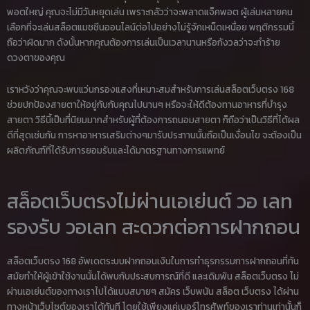
พอตใหญ่ คุณจะไม่มีวันหยุดเล่น เพราะกลัวว่าจะพลาดแจ็คพอต ผู้เล่นหลายคน
เลือกที่จะเล่นสล็อตแมชชีนออนไลน์ต่อไปอย่างไม่รู้จักเหน็ดเหนื่อย พฤติกรรมนี้
ถือว่าผิดมาก ดังนั้นหากคุณต้องการเล่นเป็นเวลานานหรือกังวลว่าจะทำร้าย
ดวงตาของคุณ
เราหวังว่าคุณจะพบแว่นกรองแสงที่เหมาะสมสำหรับการเล่นสล็อตเว็บตรง 168
ช่วยปกป้องสายตาให้อยู่กับกับคุณไปนานๆ หรือจะให้ดีต้องทานอาหารที่บำรุง
สายตา วิธีนี้เป็นที่นิยมมากสำหรับผู้ที่ต้องการถนอมสายตา ก็ถือว่าเป็นวิธีที่ได้ผล
ดีที่สุดเช่นกัน การหาอาหารเสริมต่างๆมารับประทานนั้นถือเป็นเงื่อนไข จะต้องเป็น
ผลิตภัณฑ์ที่ได้รับการยอมรับและได้มาตรฐานทางการแพทย์
สล็อตเว็บตรงไม่ผ่านเอเย่นต์ วอ เลท
รองรับ วอเลท สะดวกต่อการฝากถอน
สล็อตเว็บตรง 168 อัพเดตระบบฝากถอนเงินในการทำธุรกรรมการฝากถอนที่ทัน
สมัยทำให้ผู้เข้าใช้งานนั้นได้พบกับประสบการณ์ที่ดี และเดิมพัน สล็อตเว็บตรง ไม่
ผ่านเอเย่นต์ของทางเราไปได้แบบสบายๆ สมัคร เว็บพนัน สล็อต เว็บตรง ได้ผ่าน
ทางหน้าเว็บไซต์ของเราได้ทันที โดยใช้เพียงแค่เบอร์โทรศัพท์ของเราท่านเท่านั้นก็