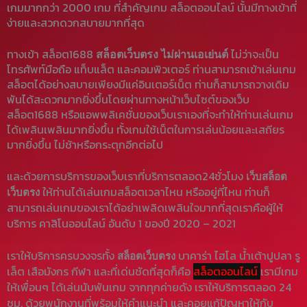
เกมมากกว่า 2000 เกม ที่สำคัญเกม สล็อตออนไลน์ นั้นมีทางเข้าที่
ง่ายและสวกดวกสบายมากที่สุด
ทางเข้า สล็อต1688
ไม่ว่าจะเป็น
สล็อตเว็บตรง ไม่ผ่านเอเย่นต์
โทรศัพท์มือถือ แท็บแล็ต และคอมพิวเตอร์ ท่านสามารถเข้าเล่นเกม
สล็อตได้อย่างสบายเพียงมีแค่อินเตอร์เน็ต ท่านก็สามารถวางเดิม
พันได้สะดวกมากยิ่งขึ้นโดยผ่านทางหน้าเว็บไซต์ของเว็บ
สล็อต1688 หรือแอพพลิเคชั่นของเว็บเราเองที่จะทำให้ท่านเล่นเกม
ได้เพลินเพลินมากยิ่งขึ้น ทั้งเกมใช้เน็ตในการเล่นน้อยและเสถียร
มากยิ่งขึ้น ไม่ช้าหรือกระตุกอีกต่อไป
และด้วยการบริการของเว็บเราที่บริการตลอด24ชั่วโมง
เว็บสล็อต
ให้ท่านได้เล่นเกมสล็อตเวลาไหน หรืออยู่ที่ไหน ท่านก็
เว็บตรง
สามารถเล่นเกมของเราได้อย่าเพลิดเพลินใจมากที่สุดเราคือผู้ให้
บริการ คาสิโนออนไลน์ อันดับ 1 ของปี 2020 – 2021
เราให้บริการครบวงจรทั้ง
บาคาร่า ไฮโล น้ำเต้าปูปลา รู
สล็อตเว็บตรง
เล็ต เสือมังกร กีฬา และที่เด่นชัดที่สุดก็คือ
สล็อตออนไลน์
เรามีเกม
ให้เพื่อนๆ ได้เล่นนับพันเกม จากทุกค่ายดัง เราให้บริการตลอด 24
ชม. ด้วยพนักงานที่พร้อมให้คำแนะนำ และคอยแก้ปัญหาให้กับ