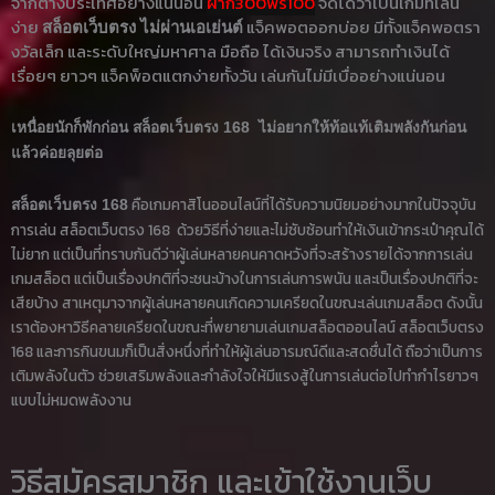
จากต่างประเทศอย่างแน่นอน
ฝาก300ฟรี100
จัดได้ว่าเป็นเกมที่เล่น
ง่าย
แจ็คพอตออกบ่อย มีทั้งแจ็คพอตรา
สล็อตเว็บตรง ไม่ผ่านเอเย่นต์
งวัลเล็ก และระดับใหญ่มหาศาล มือถือ ได้เงินจริง สามารถทำเงินได้
เรื่อยๆ ยาวๆ แจ็คพ็อตแตกง่ายทั้งวัน เล่นกันไม่มีเบื่ออย่างแน่นอน
เหนื่อยนักก็พักก่อน สล็อตเว็บตรง 168 ไม่อยากให้ท้อแท้เติมพลังกันก่อน
แล้วค่อยลุยต่อ
คือเกมคาสิโนออนไลน์ที่ได้รับความนิยมอย่างมากในปัจจุบัน
สล็อตเว็บตรง 168
การเล่น สล็อตเว็บตรง 168 ด้วยวิธีที่ง่ายและไม่ซับซ้อนทำให้เงินเข้ากระเป๋าคุณได้
ไม่ยาก แต่เป็นที่ทราบกันดีว่าผู้เล่นหลายคนคาดหวังที่จะสร้างรายได้จากการเล่น
เกมสล็อต แต่เป็นเรื่องปกติที่จะชนะบ้างในการเล่นการพนัน และเป็นเรื่องปกติที่จะ
เสียบ้าง สาเหตุมาจากผู้เล่นหลายคนเกิดความเครียดในขณะเล่นเกมสล็อต ดังนั้น
เราต้องหาวิธีคลายเครียดในขณะที่พยายามเล่นเกมสล็อตออนไลน์ สล็อตเว็บตรง
168 และการกินขนมก็เป็นสิ่งหนึ่งที่ทำให้ผู้เล่นอารมณ์ดีและสดชื่นได้ ถือว่าเป็นการ
เติมพลังในตัว ช่วยเสริมพลังและกำลังใจให้มีแรงสู้ในการเล่นต่อไปทำกำไรยาวๆ
แบบไม่หมดพลังงาน
วิธีสมัครสมาชิก และเข้าใช้งานเว็บ