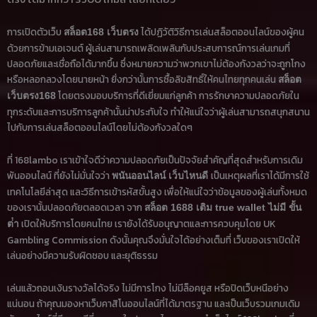
การเปิดตัวเว็บ
ได้ปฏิวัติวิธีการเล่นสล็อตออนไลน์ของผู้คน
สล็อต168 เว็บตรง
ด้วยการข้ามเอเจนต์ ผู้เล่นสามารถเพลิดเพลินกับประสบการณ์การเล่นเกมที่
ปลอดภัยและเชื่อถือได้มากขึ้น ซึ่งหมายความว่าพวกเขาไม่ต้องกังวลว่าจะถูกโกง
หรือหลอกลวงโดยนายหน้า ยิ่งกว่านั้นการซื้อลิขสิทธิ์ให้คนไทยทุกคนเล่น
สล็อต
โดยตรงมอบบริการที่ดีเยี่ยมแก่ลูกค้า การรักษาความปลอดภัยใน
เว็บตรง168
ทุกระดับและการบริการลูกค้านั้นน่าประทับใจ ทำให้แน่ใจว่าผู้เล่นสามารถสนุกสนาน
ไปกับการเล่นสล็อตออนไลน์โดยไม่ต้องกังวลใดๆ
ที่ 168lambo เราเข้าใจดีว่าความปลอดภัยเป็นปัจจัยสำคัญที่สุดสำหรับการเดิม
พันออนไลน์ ที่ยังไม่มั่นใจว่า
เป็นเหตุผลที่เราได้มีการใช้
พนันออนไลน์ เว็บไหนดี
เทคโนโลยีล่าสุด และวิธีการเข้ารหัสขั้นสูง เพื่อให้แน่ใจว่าข้อมูลของผู้เล่นทั้งหมด
ของเรานั้นปลอดภัยตลอดเวลา จาก
สล็อต 1688 เติม
true wallet
ไม่มี ขั้น
เปิดให้บริการโดยคนไทย เรายังได้รับอนุญาตและการควบคุมโดย UK
ต่ํา
Gambling Commission ดังนั้นคุณจึงมั่นใจได้อย่างเต็มที่ เว็บของเราเปิดให้
เล่นอย่างมีความรับผิดชอบ และยุติธรรม
เล่นแล้วถอนเงินรางวัลได้จริง ไม่มีการโกง ไม่มีล็อคยูส หรือปิดเว็บหนีอย่าง
แน่นอน ถ้าคุณมองหาเว็บคาสิโนออนไลน์ที่ได้มาตรฐาน และเป็นเว็บรวมเกมเดิม