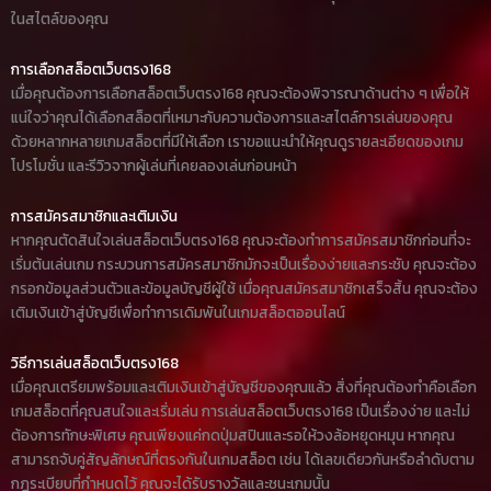
ในสไตล์ของคุณ
การเลือกสล็อตเว็บตรง168
เมื่อคุณต้องการเลือกสล็อตเว็บตรง168 คุณจะต้องพิจารณาด้านต่าง ๆ เพื่อให้
แน่ใจว่าคุณได้เลือกสล็อตที่เหมาะกับความต้องการและสไตล์การเล่นของคุณ
ด้วยหลากหลายเกมสล็อตที่มีให้เลือก เราขอแนะนำให้คุณดูรายละเอียดของเกม
โปรโมชั่น และรีวิวจากผู้เล่นที่เคยลองเล่นก่อนหน้า
การสมัครสมาชิกและเติมเงิน
หากคุณตัดสินใจเล่นสล็อตเว็บตรง168 คุณจะต้องทำการสมัครสมาชิกก่อนที่จะ
เริ่มต้นเล่นเกม กระบวนการสมัครสมาชิกมักจะเป็นเรื่องง่ายและกระชับ คุณจะต้อง
กรอกข้อมูลส่วนตัวและข้อมูลบัญชีผู้ใช้ เมื่อคุณสมัครสมาชิกเสร็จสิ้น คุณจะต้อง
เติมเงินเข้าสู่บัญชีเพื่อทำการเดิมพันในเกมสล็อตออนไลน์
วิธีการเล่นสล็อตเว็บตรง168
เมื่อคุณเตรียมพร้อมและเติมเงินเข้าสู่บัญชีของคุณแล้ว สิ่งที่คุณต้องทำคือเลือก
เกมสล็อตที่คุณสนใจและเริ่มเล่น การเล่นสล็อตเว็บตรง168 เป็นเรื่องง่าย และไม่
ต้องการทักษะพิเศษ คุณเพียงแค่กดปุ่มสปินและรอให้วงล้อหยุดหมุน หากคุณ
สามารถจับคู่สัญลักษณ์ที่ตรงกันในเกมสล็อต เช่น ได้เลขเดียวกันหรือลำดับตาม
กฎระเบียบที่กำหนดไว้ คุณจะได้รับรางวัลและชนะเกมนั้น