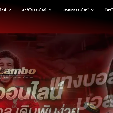
ไลน์
คาสิโนออนไลน์
แทงบอลออนไลน์
โปรโ