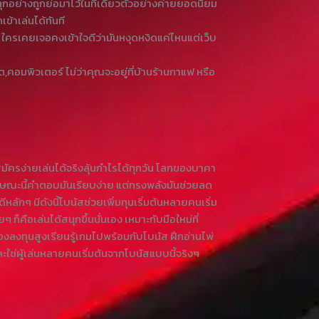
กอย่างถูกย่อมาไว้ในที่เดียวตัวอย่างค่ายยอดนิยม
้าเล่นได้ทันที
วๆ ใครเคยเจอคงเข้าใจดีว่ามันหงุดหงิดแค่ไหนแต่เว็บ
,คอมพิวเตอร์ ไม่ว่าคุณจะอยู่ที่บ้านร้านกาแฟ หรือ
ัครง่ายเล่นได้จริงลุ้นกำไรได้ทุกวัน โลกของบาคา
ลักษณะนี้คำตอบมันเรียบง่าย แต่ทรงพลังมันช่วยลด
หลักๆ มีดังนี้โบนัสช่วยเพิ่มทุนเริ่มต้นหลายคนเริ่ม
็คือเล่นได้สนุกขึ้นนั่นเอง เหมาะกับมือใหม่ที่
้องลงทุนสูงเรียนรู้เกมไปพร้อมกับโบนัส ฝึกอ่านไพ่
ละใช่ผู้เล่นหลายคนเริ่มต้นจากโบนัสแบบนี้จริงๆ