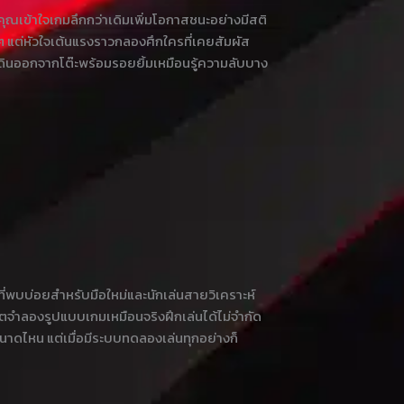
ณเข้าใจเกมลึกกว่าเดิมเพิ่มโอกาสชนะอย่างมีสติ
าๆ แต่หัวใจเต้นแรงราวกลองศึกใครที่เคยสัมผัส
ดินออกจากโต๊ะพร้อมรอยยิ้มเหมือนรู้ความลับบาง
ี่พบบ่อยสำหรับมือใหม่และนักเล่นสายวิเคราะห์
ดิตจำลองรูปแบบเกมเหมือนจริงฝึกเล่นได้ไม่จำกัด
นขนาดไหน แต่เมื่อมีระบบทดลองเล่นทุกอย่างก็