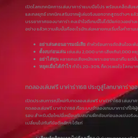
เปิดโลกเทคนิคการเล่นบาคาร่าแบบมือโปร พร้อมเคล็ดลับและ
และกลยุทธ์ เทคนิคเสริมจากผู้เล่นจริงนอกจากสูตรต่างๆ แล้
บรรยากาศของบาคาร่า คงเข้าใจดีเกมนี้ไม่ได้มีแค่ดวงอย่า
อย่าง แล้วความลับนั้นคืออะไรนักเล่นหลายคนเริ่มตั้งคำถามเ
ถ้าหัวร้อนการตัดสินใจจะพัง
อย่าเล่นตอนอารมณ์เสีย
เช่นเล่น 2,000 บาท เสียเกิน1,000 หย
ตั้งงบก่อนเล่น
หลายคนเสียหนักเพราะอยากเอาคืน แต่นั่
อย่าไล่ทุน
กำไร 20–30% ก็ควรพอใจ โลภมากม
หยุดเมื่อได้กำไร
ทดลองเล่นฟรี บาค่าร่า168 ประตูสู่โลกบาคาร่าออน
เปิดประสบการณ์ใหม่กับทดลองเล่นฟรี บาค่าร่า168 เล่นบาคา
ทดลองเล่นฟรี บาค่าร่า168 คือระบบจำลองเกมบาคาร่าที่ให้ผู้
รอบ สำหรับมือใหม่นี่เหมือนกับสนามฝึกซ้อมก่อนลงแข่งจริงเลย
เปลี่ยนไปทันทีข้อดีหลักๆ ได้แก่