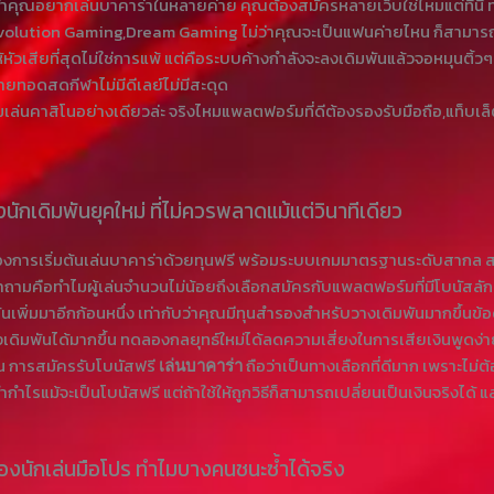
คุณอยากเล่นบาคาร่าในหลายค่าย คุณต้องสมัครหลายเว็บใช่ไหมแต่ที่นี่ ทุ
olution Gaming,Dream Gaming ไม่ว่าคุณจะเป็นแฟนค่ายไหน ก็สามารถเข
ให้หัวเสียที่สุดไม่ใช่การแพ้ แต่คือระบบค้างกำลังจะลงเดิมพันแล้วจอหมุนติ้
ถ่ายทอดสดกีฬาไม่มีดีเลย์ไม่มีสะดุด
มเล่นคาสิโนอย่างเดียวล่ะ จริงไหมแพลตฟอร์มที่ดีต้องรองรับมือถือ,แท็บเล็ต
กเดิมพันยุคใหม่ ที่ไม่ควรพลาดแม้แต่วินาทีเดียว
องการเริ่มต้นเล่นบาคาร่าด้วยทุนฟรี พร้อมระบบเกมมาตรฐานระดับสากล สม
ต่คำถามคือทำไมผู้เล่นจำนวนไม่น้อยถึงเลือกสมัครกับแพลตฟอร์มที่มีโบนัส
นเพิ่มมาอีกก้อนหนึ่ง เท่ากับว่าคุณมีทุนสำรองสำหรับวางเดิมพันมากขึ้นข้อดี
ดิมพันได้มากขึ้น ทดลองกลยุทธ์ใหม่ได้ลดความเสี่ยงในการเสียเงินพูดง่ายๆ ก
น การสมัครรับโบนัสฟรี
ถือว่าเป็นทางเลือกที่ดีมาก เพราะไม่ต
เล่นบาคาร่า
ไรแม้จะเป็นโบนัสฟรี แต่ถ้าใช้ให้ถูกวิธีก็สามารถเปลี่ยนเป็นเงินจริงได้ แ
ของนักเล่นมือโปร ทำไมบางคนชนะซ้ำได้จริง