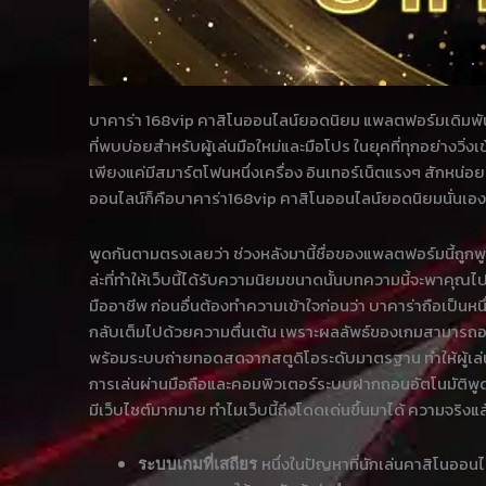
บาคาร่า 168vip คาสิโนออนไลน์ยอดนิยม แพลตฟอร์มเดิมพัน
ที่พบบ่อยสำหรับผู้เล่นมือใหม่และมือโปร ในยุคที่ทุกอย่างวิ่งเ
เพียงแค่มีสมาร์ตโฟนหนึ่งเครื่อง อินเทอร์เน็ตแรงๆ สักหน่
ออนไลน์ก็คือบาคาร่า168vip คาสิโนออนไลน์ยอดนิยมนั่นเอง
พูดกันตามตรงเลยว่า ช่วงหลังมานี้ชื่อของแพลตฟอร์มนี้ถูกพูดถ
ล่ะที่ทำให้เว็บนี้ได้รับความนิยมขนาดนั้นบทความนี้จะพาคุณไป
มืออาชีพ ก่อนอื่นต้องทำความเข้าใจก่อนว่า บาคาร่าถือเป็นหน
กลับเต็มไปด้วยความตื่นเต้น เพราะผลลัพธ์ของเกมสามารถออ
พร้อมระบบถ่ายทอดสดจากสตูดิโอระดับมาตรฐาน ทำให้ผู้เล่นรู
การเล่นผ่านมือถือและคอมพิวเตอร์ระบบฝากถอนอัตโนมัติพูดง่
มีเว็บไซต์มากมาย ทำไมเว็บนี้ถึงโดดเด่นขึ้นมาได้ ความจริงแล้ว
หนึ่งในปัญหาที่นักเล่นคาสิโนออน
ระบบเกมที่เสถียร