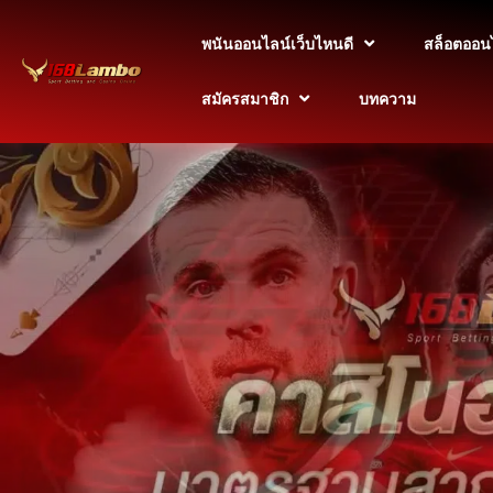
Skip
to
พนันออนไลน์เว็บไหนดี
สล็อตออน
content
สมัครสมาชิก
บทความ