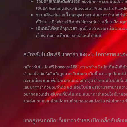
ลองนึกภาพแบบนี้นะปกติถ้า
รวมค่ายเกมดังระดับโลก
เช่นSA Gaming,Sexy Baccarat,Pragmatic Play,Ev
เวลาเล่นบาคาร่าสิ่งที่ทำ
ระบบลื่นเล่นง่าย ไม่สะดุด
ที่มีระบบเซิร์ฟเวอร์ดี จะทำให้การเล่นไหลลื่นเหมือนดู
ยุคนี้แล้วใครจะมานั่งเปิดคอ
เดิมพันได้ทุกที่ ทุกเวลา
กำลังเดินทาง ก็สามารถเข้าเล่นได้ทันที
สมัครรับโบนัสฟรี บาคาร่า 168vip โอกาสทองของนั
สมัครรับโบนัสฟรี
โอกาสสำหรับนักเดิมพันที่ต้
baccara
168
ร่าออนไลน์แข่งขันกันสูงมากเว็บใหม่ๆ เกิดขึ้นแทบทุกวัน แ
ความเสี่ยง และเพิ่มโอกาสชนะลองคิดดูสิ ถ้าคุณมีโบนัสเริ่มต้
เล่นบาคาร่าด้วยงบจำกัด แต่เมื่อมีโบนัสฟรีเข้ามาสามารถวางเ
อยากลองเกสำหรับคนที่ยังไม่เคยเล่นบาคาร่าออนไลน์มาก่อ
และจังหวะเกมเหมือนมีสนามซ้อมก่อนลงแข่งจริง เพิ่มโอกาสทำกำ
แจกสูตรเทคนิค เว็บบาคาร่า168 เปิดเคล็ดลับลับ