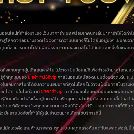
ออนไลน์ที่กำลังมาแรง เว็บบาคาร่า168 พร้อมเทคนิคเล่นบาคาร่าให้ได้
ข้าสู่โลกดิจิทัลอย่างรวดเร็ว วงการความบันเทิงก็ไม่ได้ยืนอยู่นิ่งๆ เช่นกันจ
อยคุณก็สามารถเข้าไปสัมผัสบรรยากาศของคาสิโนได้ทันที และหนึ่งในแพลตฟอร
ึงแทบทุกกลุ่มนักเล่นคาสิโน ไม่ว่าจะเป็นมือใหม่ที่เพิ่งก้าวเข้ามาสู่โลกข
รู้จักทุกมุมของ
คาสิโนออนไลน์ยอดนิยมตั้งแต่จุดเด่น ร
บาค่าร่า168
vip
ึ่งในเกมคาสิโนที่ได้รับความนิยมมากที่สุดในโลก ไม่ว่าจะเป็นในคาสิโนจริง
กได้ภายในไม่กี่วินาที
คาสิโนออนไลน์ยอดนิยมคือแพลตฟอร์ม
บาคาร่า
vip
้สึกเหมือนกำลังนั่งอยู่ในคาสิโนจริง จุดเด่นสำคัญคือระบบเกมลื่นไหล ไ
ายๆ ก็คือทุกอย่างถูกออกแบบมาเพื่อให้ผู้เล่นได้รับประสบการณ์ที่ดีที่
 มีหลายปัจจัยที่ทำให้ผู้เล่นจำนวนมากเลือกใช้บริการที่นี่
ไลน์มักเจอคือ เกมค้าง,ภาพกระตุก,ระบบหลุดกลางคัน แต่กับแพลตฟอร์มนี้ปัญ