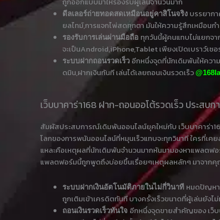
ถูกออกแบบมาให้รองรับผู้เล่นจำนวนมาก
บรรยากาศก
ดีลเลอร์ถ่ายทอดสดเหมือนอยู่คาสิโนจริง
ยลไทม์,การแจกไพ่สดทุกตา มันให้ความรู้สึกเหมือนกำล
ทุกวันนี้ผู้คนแทบไม่แยกจา
รองรับการเล่นผ่านมือถือ
จะเป็นAndroid,iPhone,Tablet เพียงเปิดเบราว์เซอร์ 
อีกหนึ่งจุดที่นักเดิมพันให้ค
ระบบฝากถอนรวดเร็ว
ดมิน,ฝากเงินทันที เล่นได้เลยถอนเงินรวดเร็ว
@168l
เว็บบาคาร่า168 ฝาก-ถอนออโต้รวดเร็ว ประสบการณ์
สัมผัสประสบการณ์เดิมพันออนไลน์ยุคใหม่กับ เว็บบาคาร่า16
โลกของการพนันออนไลน์ที่หมุนเร็วแทบจะทุกวินาที ใครที่เคยล
แหละคือเหตุผลที่นักเดิมพันจำนวนมากหันมามองหาแพลตฟอร์มที
แพลตฟอร์มนี้ถูกพูดถึงบ่อยขึ้นเรื่อยๆเหตุผลหลักๆ มาจากคุณ
หมดปัญหาฝ
ระบบฝากเงินอัตโนมัติภายในไม่กี่วินาที
ถูกเติมเข้าเครดิตทันที บางครั้งเร็วขนาดที่ผู้เล่นยังไม
อีกหนึ่งจุดขายสำคัญของ เว็บ
ถอนเงินรวดเร็วทันใจ