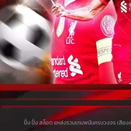
ปั้ง ปั้ง สล็อต แหล่งรวมเกมพนันครบวงจร เสียงส