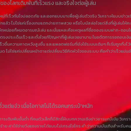
่ของโลกเดิมพันที่เร็วแรง และจริงใจต่อผู้เล่น
ม่ที่เร็วทันใจปลอดภัย และออกแบบมาเพื่อผู้เล่นตัวจริง วิเคราะห์แบบข่า
ีกแล้ว ไม่ใช่แค่เรื่องเกมแตกง่ายภาพสวย หรือโบนัสล่อใจแต่สิ่งที่ผู้เล่นให้
าอีกหน่อยก็หมดอารมณ์เล่น และนั่นแหละคือเหตุผลที่ชื่อของระบบฝาก-ถอนใ
งประเด็นเร็ว และตั้งใจแก้ปัญหาที่ผู้เล่นเจอมานาน ในอดีตการรอถอนเงิน 10–3
วขึ้นความคาดหวังสูงขึ้น และแพลตฟอร์มที่ยังใช้ระบบเดิมๆ ก็เริ่มถูกทิ้งไว
หมด ไม่ใช่แค่เปลี่ยนหน้าตาแต่เปลี่ยนวิธีคิดหัวใจของระบบ คือคำว่าเร็วแม่น
จิ๋วแต่แจ๋ว เมื่อโอกาสไม่ได้รอคนกระเป๋าหนัก
การเดิมพันขั้นต่ำ ที่คนตัวเล็กก็มีสิทธิ์ฝันบทความเชิงข่าวอารมณ์เข้ม ว
ใจร้าย ค่าใช้จ่ายวิ่งแซงรายได้แบบไม่เกรงใจใคร คำว่าความบันเทิงสำหรับค