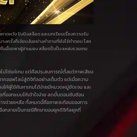
าดหวัง ปังปังสล็อต และบทเรียนเรื่องความรับ
บางครั้งก็เงียบงันอย่างคำถามที่ยังไร้คำตอบ โลก
นนี้ขอพาผู้อ่านมอง สล็อตปั้งปั้ง แหล่งรวมเกม
ม่ใช่แค่เกม แต่คือประสบการณ์ตั้งแต่ภาพเสียง
ากออฟไลน์สู่ดิจิทัลอย่างเต็มตัว แต่เมื่อความ
ให้ผู้ใช้ค้นหาเกมได้ง่ายมีหมวดหมู่ชัดเจน และ
ซที่ออกแบบให้เข้าใจง่าย ลดขั้นตอนซับซ้อน
รช่วยเหลือ ทั้งหมดนี้คือภาพสะท้อนของการ
กลายเป็นกรณีศึกษาของยุคดิจิทัลยุคที่