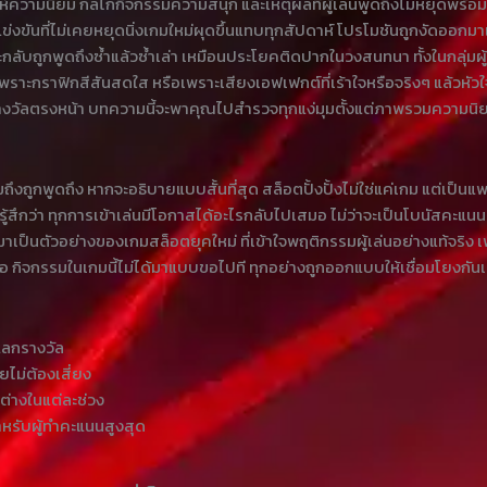
คราะห์ความนิยม กลไกกิจกรรมความสนุก และเหตุผลที่ผู้เล่นพูดถึงไม่หยุดพร
แข่งขันที่ไม่เคยหยุดนิ่งเกมใหม่ผุดขึ้นแทบทุกสัปดาห์ โปรโมชันถูกงัดออกมา
อะกลับถูกพูดถึงซ้ำแล้วซ้ำเล่า เหมือนประโยคติดปากในวงสนทนา ทั้งในกลุ่มผู้เ
พราะกราฟิกสีสันสดใส หรือเพราะเสียงเอฟเฟกต์ที่เร้าใจหรือจริงๆ แล้วหัว
งินรางวัลตรงหน้า บทความนี้จะพาคุณไปสำรวจทุกแง่มุมตั้งแต่ภาพรวมความนิยม
ไมถึงถูกพูดถึง หากจะอธิบายแบบสั้นที่สุด สล็อตปั้งปั้งไม่ใช่แค่เกม แต่
สึกว่า ทุกการเข้าเล่นมีโอกาสได้อะไรกลับไปเสมอ ไม่ว่าจะเป็นโบนัสคะแนนส
ึ้นมาเป็นตัวอย่างของเกมสล็อตยุคใหม่ ที่เข้าใจพฤติกรรมผู้เล่นอย่างแท้จร
กันคือ กิจกรรมในเกมนี้ไม่ได้มาแบบขอไปที ทุกอย่างถูกออกแบบให้เชื่อมโยงกั
แลกรางวัล
ไม่ต้องเสี่ยง
ต่างในแต่ละช่วง
ำหรับผู้ทำคะแนนสูงสุด