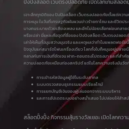
ปังปังสล็อต เว็บตรงปลอดภัย เปิดโลกเกมสล็อตยุคใหม
เจาะลึกทุกมิติของ ปังปังสล็อต เว็บตรงปลอดภัยตั้งแต่ความน
การหมุน ในวันที่เศรษฐกิจผันผวนข่าวร้ายถาโถม และชีวิตป
บางคนระบายด้วยเสียงเพลง และอีกไม่น้อยเลือกผ่อนคลายด้ว
หรือเปล่า นี่แหละคือจุดที่ชื่อของ ปังปังสล็อต เว็บตรงปลอดภ
เล่าให้เห็นทั้งมุมสว่างมุมจริง และเหตุผลว่าทำไมแพลตฟอร์มนี
ปัจจุบันแค่สมาร์ตโฟนเครื่องเดียว โลกทั้งใบก็หมุนอยู่ปลาย
กลางคันการเงินที่ชัดเจน ฝาก-ถอนตรงไปตรงมา และที่สำคัญท
ความปลอดภัยเหมือนท่องสคริปต์ แต่ในโลกความจริงมันวัดกันท
การเข้ารหัสข้อมูลผู้ใช้ในระดับสากล
ระบบตรวจสอบธุรกรรมแบบเรียลไทม์
การแยกบัญชีเงินของผู้เล่นออกจากระบบบริหาร
และการอัปเดตระบบอย่างสม่ำเสมอ ไม่ปล่อยให้ล้าสม
สล็อตปั้งปั้ง กิจกรรมลุ้นรางวัลเยอะ เปิดโลกควา