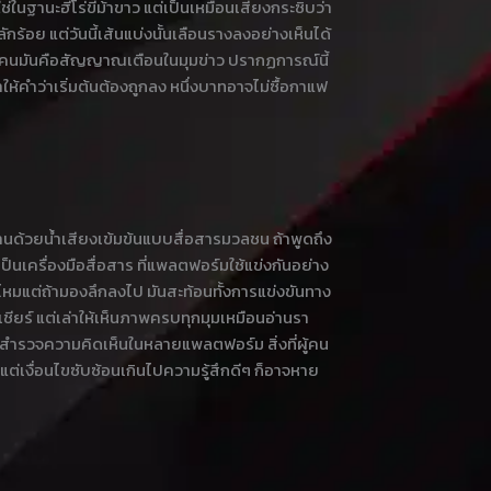
ช่ในฐานะฮีโร่ขี่ม้าขาว แต่เป็นเหมือนเสียงกระซิบว่า
ร้อย แต่วันนี้เส้นแบ่งนั้นเลือนรางลงอย่างเห็นได้
บางคนมันคือสัญญาณเตือนในมุมข่าว ปรากฏการณ์นี้
้คำว่าเริ่มต้นต้องถูกลง หนึ่งบาทอาจไม่ซื้อกาแฟ
านด้วยน้ำเสียงเข้มข้นแบบสื่อสารมวลชน ถ้าพูดถึง
ป็นเครื่องมือสื่อสาร ที่แพลตฟอร์มใช้แข่งกันอย่าง
ช่ไหมแต่ถ้ามองลึกลงไป มันสะท้อนทั้งการแข่งขันทาง
ียร์ แต่เล่าให้เห็นภาพครบทุกมุมเหมือนอ่านรา
การสำรวจความคิดเห็นในหลายแพลตฟอร์ม สิ่งที่ผู้คน
แต่เงื่อนไขซับซ้อนเกินไปความรู้สึกดีๆ ก็อาจหาย