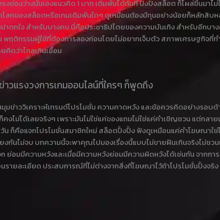
รงช่องว่างนั้นเองแนวคิด 1 บาท เดิมพันได้ทันที ปังปังสล็อต ก็โผล่ขึ้นมาไม่ใ
ข้าโลกของสล็อตหรือเกมเดิมพันใดๆ ดูเหมือนต้องมีทุนอย่างน้อยก็หลักสิบหลัก
ต่ำจนน่าตกใจ สำหรับบางคน นี่คือประชาธิปไตยของความบันเทิง สำหรับอีก
 พฤติกรรมผู้ใช้ที่ต้องการลองก่อนโดยไม่อยากเจ็บตัว สภาพเศรษฐกิจที่ทำให
ยคิดว่าไกลเกินเอื้อม
องข่าวแรงวงการเกมออนไลน์ที่ใครๆ ก็พูดถึง
นมุมข่าววิเคราะห์เทรนด์โปรโมชั่น ความคาดหวัง และข้อควรคิดอย่างรอบด้
่นก็คงไม่ได้เลยจริงๆ เพราะมันไม่ใช่แค่ของแถมไม่ใช่แค่คำเชิญชวน แต่กลายเ
รายวัน ก็คือแจกโปรโมชั่นสมาชิกใหม่ สล็อตปั้งปั้ง ฟังดูเหมือนแค่คำโฆษณาใ
ยงกันไม่จบ บทความนี้จะพาคุณไปมองเรื่องนี้แบบไม่ขายฝันเกินจริงไม่ชวนเช
การแจก ย่อมมีความหวังและเมื่อมีความหวังย่อมมีความผิดหวังได้เช่นกัน จาก
ายละเอียด ประสบการณ์ที่ไม่ต่างจากสิ่งที่โฆษณาไว้ถ้าโปรโมชั่นปั้งจริง 