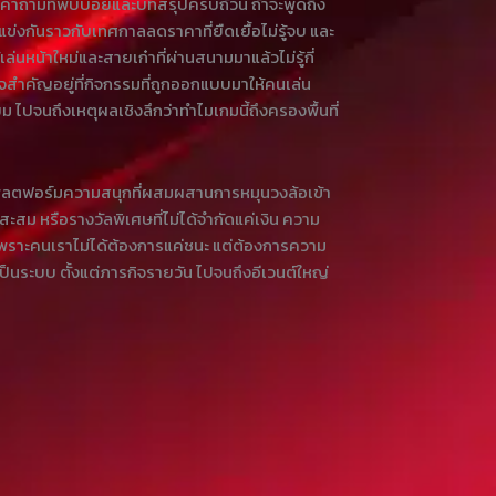
้อมคำถามที่พบบ่อยและบทสรุปครบถ้วน ถ้าจะพูดถึง
แข่งกันราวกับเทศกาลลดราคาที่ยืดเยื้อไม่รู้จบ และ
ล่นหน้าใหม่และสายเก๋าที่ผ่านสนามมาแล้วไม่รู้กี่
ใจสำคัญอยู่ที่กิจกรรมที่ถูกออกแบบมาให้คนเล่น
 ไปจนถึงเหตุผลเชิงลึกว่าทำไมเกมนี้ถึงครองพื้นที่
เป็นแพลตฟอร์มความสนุกที่ผสมผสานการหมุนวงล้อเข้า
ะสม หรือรางวัลพิเศษที่ไม่ได้จำกัดแค่เงิน ความ
ิง เพราะคนเราไม่ได้ต้องการแค่ชนะ แต่ต้องการความ
นเป็นระบบ ตั้งแต่ภารกิจรายวัน ไปจนถึงอีเวนต์ใหญ่