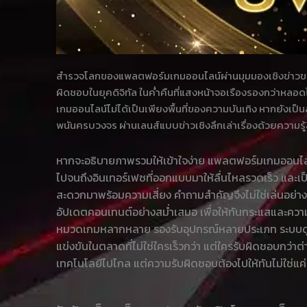
สำรวจโลกของแพลตฟอร์มเกมออนไลน์ผ่านมุมมองเชิงข่าวของ 
ผิดชอบในยุคดิจิทัล ในค่ำคืนที่แสงหน้าจอเรืองรองกว่าหลอดไ
เกมออนไลน์ไม่ได้เป็นเพียงพื้นที่ของความบันเทิง หากยังเป็
พนันครบวงจร ผ่านเลนส์แบบข่าวเชิงลึกเล่าเรื่องด้วยความรู
หากจะอธิบายภาพรวมให้เข้าใจง่าย แพลตฟอร์มเกมออนไลน์ย
ไปจนถึงอินเทอร์เฟซที่ออกแบบมาให้ลื่นไหลรวดเร็ว และเป็น
สะดวกมาพร้อมความเสี่ยง คำถามสำคัญจึงไม่ใช่เล่นอย่างไ
อัปเดตคอนเทนต์อย่างสม่ำเสมอ เพื่อให้ทันกระแสและความค
หมวดเกมหลากหลาย รองรับอุปกรณ์หลายประเภท ระบบดูแลค
แข่งขันในตลาดที่ไม่ใช่ใครเร็วกว่า แต่ใครรับผิดชอบกว่
เทคโนโลยีไปไกล แต่ความรับผิดชอบต้องไปให้ทันไม่ใช่แค่ผ