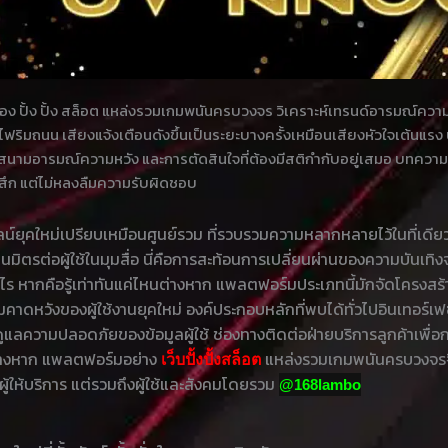
ปั้ง ปั้ง สล็อต แหล่งรวมเกมพนันครบวงจร วิเคราะห์เทรนด์อารมณ์ความค
ฟริมถนน เสียงแจ้งเตือนดังขึ้นเป็นระยะบางครั้งเหมือนเสียงหัวใจเต้นแรง 
นสนามอารมณ์ความหวัง และการตัดสินใจที่ต้องมีสติกำกับอยู่เสมอ บทความชิ้
้สึก แต่ไม่หลงลืมความรับผิดชอบ
ุคใหม่เปรียบเหมือนศูนย์รวม ที่รวบรวมความหลากหลายไว้ในที่เดียวไ
มิตรต่อผู้ใช้ในมุมสื่อ นี่คือการสะท้อนการเปลี่ยนผ่านของความบันเทิงจ
ร หากคือรู้เท่าทันแค่ไหนต่างหาก แพลตฟอร์มประเภทนี้มักจัดโครงสร้าง
าดหวังของผู้ใช้งานยุคใหม่ องค์ประกอบหลักที่พบได้ทั่วไปอินเทอร์เฟ
วามปลอดภัยของข้อมูลผู้ใช้ ช่องทางติดต่อฝ่ายบริการลูกค้าเพื่อกา
าต่างหาก แพลตฟอร์มอย่าง
แหล่งรวมเกมพนันครบวงจรจึง
เว็บปั้งปั้งสล็อต
ู้ให้บริการ แต่รวมถึงผู้ใช้และสังคมโดยรวม
@168lambo