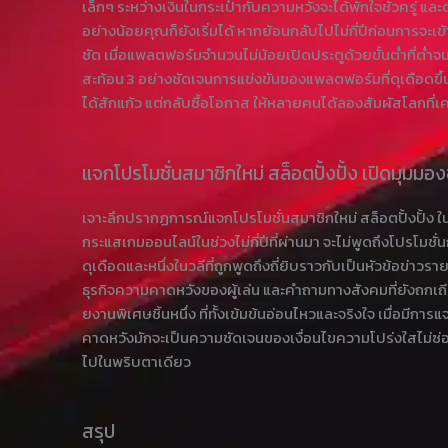
เล็กๆ ระหว่างเงินในกระเป๋ากับความหวังจะได้พักใจชั่วครู่ และต
อย่างน้อยคุณก็ยังเริ่มได้ หากย้อนกลับไปไม่กี่ปีก่อนการจะเ
ชัด เมื่อแพลตฟอร์มจำนวนไม่น้อยเปิดประตูด้วยขั้นต่ำที่
สะท้อน 3 อย่างชัดเจนการแข่งขันของแพลตฟอร์มที่ดุเดือดขึ้น
ได้สักแก้ว แต่กลับซื้อโอกาส ให้หลายคนได้ลองสัมผัสโลกที่เค
แจกโปรโมชั่นสมาชิกใหม่ สล็อตปั้งปั้ง เปิดมุมม
เจาะลึกปรากฏการณ์แจกโปรโมชั่นสมาชิกใหม่ สล็อตปั้งปั้ง ใ
กระแสเกมออนไลน์ในช่วงไม่กี่ปีที่ผ่านมา จะไม่พูดถึงโปรโมชั
ดุเดือดและหนึ่งในวลีที่ถูกพูดถึงถี่ยิบราวกับเป็นหัวข้อข่าว
ธุรกิจความคาดหวังของผู้เล่น และคำถามทางสังคมที่ยังถกเถี
ยงานพิเศษชิ้นหนึ่ง ที่ทั้งเข้มข้นอ่อนไหวและจริงใจ เมื่อมี
คาดหวังมักจะเป็นความชัดเจนของเงื่อนไขความโปร่งใสไม่ซ่อนร
ไปในพริบตาเดียว
สรุป