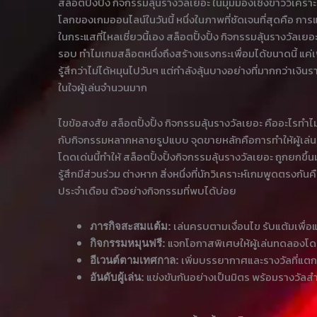
สล็อตปั้งปั้ง กิจกรรมลุ้นรางวัลเยอะ ในมุมมองเชิงข่าววิเ
โลกของเกมออนไลน์ในวันนี้ หนึ่งในภาพที่ชัดเจนที่สุดคือ การ
ในกระแสที่ไหลเชี่ยวนี้เอง สล็อตปั้งปั้ง กิจกรรมลุ้นรางวัลเย
รอบ ทำไมเกมสล็อตหนึ่งถึงสร้างแรงกระเพื่อมได้ขนาดนี้ แค่เ
รู้สึกว่าไม่ได้หมุนไปวันๆ แต่กำลังลุ้นบางอย่างที่มากกว่าเ
ในใจผู้เล่นจำนวนมาก
ไขข้อสงสัย สล็อตปั้งปั้ง กิจกรรมลุ้นรางวัลเยอะ คืออะไรทำ
กับกิจกรรมหลากหลายรูปแบบ จุดขายหลักคือการทำให้ผู้เล่นรู้
โดดเด่นนี้ทำให้ สล็อตปั้งปั้งกิจกรรมลุ้นรางวัลเยอะ ถูกยกข
รู้สึกมีส่วนร่วม ต่างหาก สิ่งหนึ่งที่นักวิเคราะห์เกมพูดตรง
ประจำเดือน ตัวอย่างกิจกรรมที่พบได้บ่อย
เล่นครบตามเงื่อนไข รับแต้มเพื่อ
ภารกิจสะสมแต้ม:
แจกโอกาสพิเศษให้ผู้เล่นทดลองโดย
กิจกรรมหมุนฟรี:
เพิ่มบรรยากาศและรางวัลที่แตก
อีเวนต์ตามเทศกาล:
แข่งขันกันอย่างเป็นมิตร พร้อมรางวัลส
อันดับผู้เล่น: