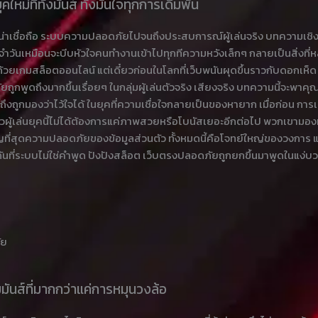
่ที่ทั้งมันส์ ทั้งมั่นใจทุกการเดิมพัน
่าเชื่อถือ ระบบความปลอดภัยไปจนถึงประสบการณ์ผู้เล่นจริง บทความเชิงข่าว
ระจำวันเหมือนจะบีบหัวใจคนทำงานเข้าไปทุกทีความหวังเล็กๆ กลายเป็นสิ
ยเกมสล็อตออนไลน์ แต่เดี๋ยวก่อนในโลกที่เว็บพนันผุดขึ้นราวกับดอกเห็ด
ัยถูกพูดถึงมากขึ้นเรื่อยๆ ในกลุ่มผู้เล่นตัวจริง เสียงจริง บทความนี้จะพา
้ถึงถูกมองว่าไว้ใจได้ ในยุคที่ความเชื่อใจกลายเป็นของหายาก เมื่อก่อน การ
นิ้วผู้เล่นยุคนี้ไม่ได้ต้องการแค่ภาพสวยหรือโบนัสเยอะอีกต่อไป พวกเขามอ
ี่สุดความปลอดภัยของข้อมูลส่วนตัว ทั้งหมดนี้คือโจทย์ใหญ่ของวงการ และไ
ี่ระบบไม่ใช่คำพูด ปังปังสล็อต เว็บตรงปลอดภัยถูกยกขึ้นมาพูดในแง่บวก คื
ัย
มมันส์ที่มากกว่าแค่การหมุนวงล้อ