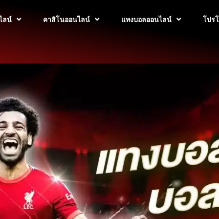
ไลน์
คาสิโนออนไลน์
แทงบอลออนไลน์
โปรโ