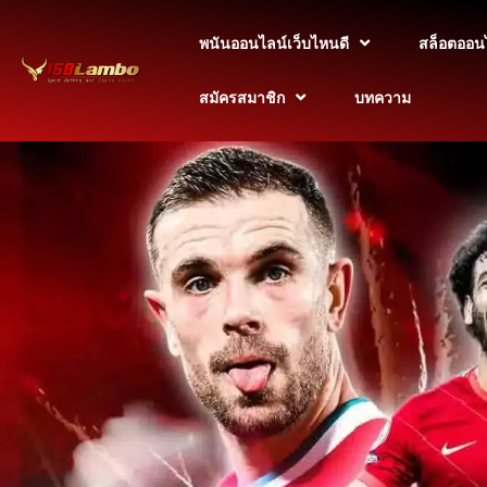
Skip
to
พนันออนไลน์เว็บไหนดี
สล็อตออน
content
สมัครสมาชิก
บทความ