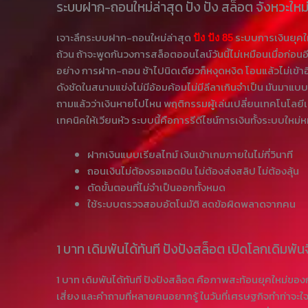
ระบบฝาก-ถอนใหม่ล่าสุด ปั้ง ปั้ง สล็อต จังหวะใหม
เจาะลึกระบบฝาก-ถอนใหม่ล่าสุด
ระบบการเงินยุคให
ปัง ปัง 85
ถ้วน ถ้าจะพูดกันวงการสล็อตออนไลน์วันนี้ไม่เหมือนเมื่อก่อนอ
อย่าง การฝาก-ถอน ช้าไปนิดเดียวก็หงุดหงิด โอนแล้วไม่เข้
ดังชัดในสนามแข่งไม่มีอ้อมค้อมไม่มีลีลาเกินจำเป็น มันมาแบบตร
ถามแล้วว่าเงินหายไปไหน พฤติกรรมผู้เล่นเปลี่ยนเทคโนโลยีเร็
เทคนิคให้เวียนหัว ระบบนี้คือการรีดีไซน์การเงินทั้งระบบใหม่
ฝากเงินแบบเรียลไทม์ เงินเข้าเกมภายในไม่กี่วินาที
ถอนเงินไม่ต้องรอแอดมิน ไม่ต้องส่งสลิป ไม่ต้องลุ้น
ตัดขั้นตอนที่ไม่จำเป็นออกทั้งหมด
ใช้ระบบตรวจสอบอัตโนมัติ ลดข้อผิดพลาดจากคน
1 บาท เดิมพันได้ทันที ปังปังสล็อต เปิดโลกเดิมพัน
1 บาท เดิมพันได้ทันที ปังปังสล็อต คือภาพสะท้อนยุคใหม่ของ
เสี่ยง และคำถามที่หลายคนอยากรู้ ในวันที่เศรษฐกิจทำท่าจะ