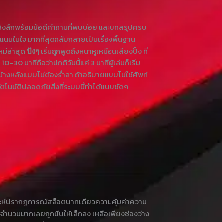
วเชิงลึกพร้อมข้อดีคำถามที่พบบ่อย และบทสรุปครบ
คะแนนในใจ มากที่สุดกลับกลายเป็นเรื่องพื้นฐาน
หม่ล่าสุด
เริ่มถูกพูดถึงหนาหูเหมือนเสียงปั้ง ที่
ปังๆ
0 นาทีถือว่าปกติวันนี้แค่ 3 นาทีผู้เล่นก็เริ่ม
้ข้างหลังแบบไม่ต้องร่ำลา ถ้าอธิบายแบบไม่ใช้ศัพท์
อัตโนมัติปลอดภัยสิ่งที่ระบบนี้ทำได้แบบชัดๆ
ิเคราะห์ปรากฏการณ์สล็อตบาทเดียวความคุ้มค่าความ
นจำนวนมากเลยถูกบีบให้เล็กลง เหลือเพียงช่องว่าง