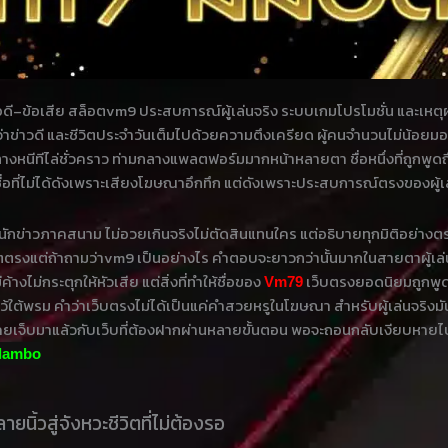
ดี–ข้อเสีย สล็อตvm9 ประสบการณ์ผู้เล่นจริง ระบบเกมโปรโมชั่น และเหตุผ
กว่าข่าวดี และชีวิตประจำวันเต็มไปด้วยความตึงเครียด ผู้คนจำนวนไม่น้อย
ทางหนีทีไล่ชั่วคราว ท่ามกลางแพลตฟอร์มมากหน้าหลายตา ชื่อหนึ่งที่ถูกพู
่อที่ไม่ได้ดังเพราะเสียงโฆษณาอึกทึก แต่ดังเพราะประสบการณ์ตรงของผู้เล
ข่าวภาคสนาม ไม่อวยเกินจริงไม่ตัดสินแทนใคร แต่อธิบายทุกมิติอย่างต
ตรงแต่ถ้าถามว่าvm9 เป็นอย่างไร คำตอบจะยาวกว่านั้นมากในสายตาผู้เล่
างไม่กระตุกให้หัวเสีย แต่สิ่งที่ทำให้ชื่อของ
เว็บตรงยอดนิยมถูกพูดถึง
Vm79
ิกไว้ใต้พรม คำว่าเว็บตรงไม่ได้เป็นแค่คำสวยหรูในโฆษณา สำหรับผู้เล่นจร
จ็บมาแล้วกับเว็บที่ต้องฝากผ่านหลายขั้นตอน พอจะถอนกลับเงียบหายไปเฉ
lambo
ิ้วสู่จังหวะชีวิตที่ไม่ต้องรอ