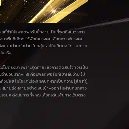
ลที่ทำให้แพลตฟอร์มนี้กลายเป็นที่พูดถึงในวงการ
มองหาพื้นที่เล็กๆ ไว้พักใจบางคนเลือกกาแฟบางคน
ดถึงแบบปากต่อปาก ในกลุ่มไลน์ในเว็บบอร์ด และตาม
่นจริง
รงไปตรงมา เพราะสุดท้ายแล้วการตัดสินใจควรเป็น
นจำนวนมากvm9 คือแพลตฟอร์มที่เข้าเล่นง่าย ไม่
บ่อย ไม่ใช่แค่เรื่องเทคนิคหากเป็นความรู้สึก ที่ผู้
ิงมันหมายถึงหลายอย่างเงินเข้า–ออก ไม่ผ่านคนกลาง
ยๆ ดังนั้นการที่vm9 เลือกเดินเส้นทางเว็บตรง