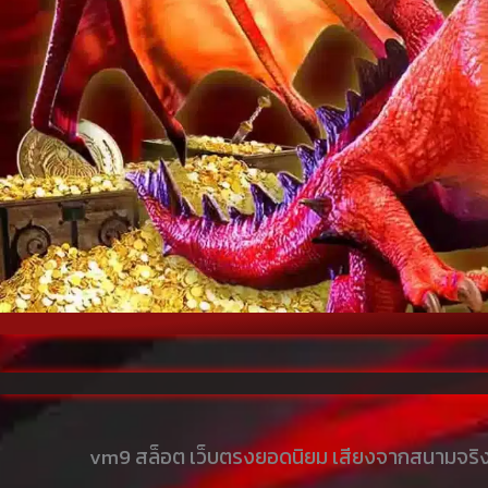
vm9 สล็อต เว็บตรงยอดนิยม เสียงจากสนามจริงขอ