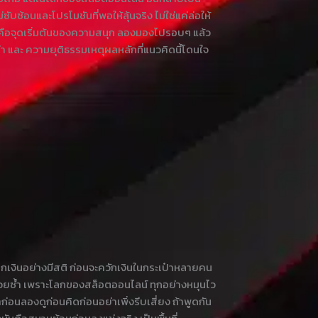
บซ้อนและโปรโมชันที่พอให้ลุ้นจริง ไม่ใช่แค่ล่อให้
่นคือจุดเริ่มต้นของความสนุก ลองมองไปรอบๆ แล้ว
่า และ ความยุติธรรมเหตุผลหลักที่แนวคิดนี้โดนใจ
ากเงินอย่างมีสติ ก่อนจะควักเงินในกระเป๋าหลายคน
วยด้วยซ้ำ เพราะโลกของสล็อตออนไลน์ ทุกอย่างหมุนไว
อนลองดูก่อนคิดก่อนอย่าเพิ่งรีบเสี่ยง ถ้าพูดกัน