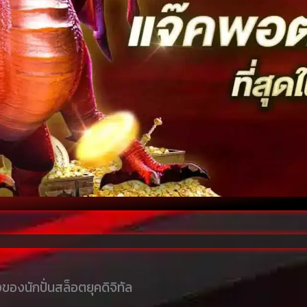
งนักปั่นสล็อตยุคดิจิทัล