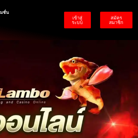
มชั่น
เข้าสู่
สมัคร
ระบบ
สมาชิก