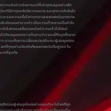
วามเชิงข่าวเชิงอารมณ์ที่เล่าทุกแง่มุมอย่างลึก
ุกวินาทีมีค่าทุกคลิกมีความหมาย และทุกการตัดสินใจ
ความกังวล และความเชื่อใจท่ามกลางแพลตฟอร์มมากมาย
ซับซ้อนจนน่าปวดหัว เมื่อความเร็วกลายเป็นหัวใจ
อตาในโลกของสล็อตออนไลน์ ความเร็วไม่ใช่แค่
นไม่ต้องคุยแชตยาวเป็นหางว่าว และนี่คือจุดที่หลาย
าว เราจะเห็นการเปลี่ยนแปลงชัดเจน ผู้เล่นยุคก่อน
โลกที่ทุกอย่างต้องทันทีแพลตฟอร์มที่อยู่รอด จึง
มากที่สุดคือ
ติกรรมผู้เล่นยุคใหม่อย่างรอบด้าน ในโลกที่ทุก
้ายมาอยู่บนฝ่ามือจากเวลาเป็นช่วงๆ ก็กลายเป็น