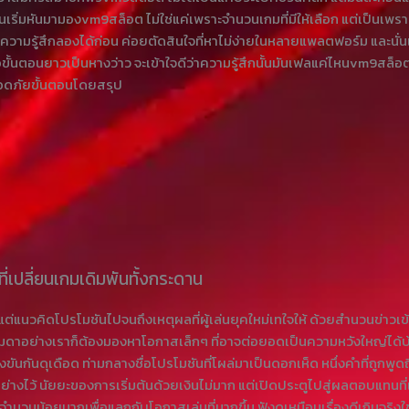
ลายคนเริ่มหันมามองvm9สล็อต ไม่ใช่แค่เพราะจำนวนเกมที่มีให้เลือก แต่เป็นเพ
ความรู้สึกลองได้ก่อน ค่อยตัดสินใจที่หาไม่ง่ายในหลายแพลตฟอร์ม และนั่น
นตอนยาวเป็นหางว่าว จะเข้าใจดีว่าความรู้สึกนั้นมันเฟลแค่ไหนvm9สล็อตเหม
อดภัยขั้นตอนโดยสรุป
่เปลี่ยนเกมเดิมพันทั้งกระดาน
แนวคิดโปรโมชันไปจนถึงเหตุผลที่ผู้เล่นยุคใหม่เทใจให้ ด้วยสำนวนข่าวเข้มอ
มดาอย่างเราก็ต้องมองหาโอกาสเล็กๆ ที่อาจต่อยอดเป็นความหวังใหญ่ได้บ้า
กันดุเดือด ท่ามกลางชื่อโปรโมชันที่โผล่มาเป็นดอกเห็ด หนึ่งคำที่ถูกพูดถึง
งอย่างไว้ นัยยะของการเริ่มต้นด้วยเงินไม่มาก แต่เปิดประตูไปสู่ผลตอบแท
ช้เงินจำนวนน้อยมากเพื่อแลกกับโอกาสเล่นที่มากขึ้น ฟังดูเหมือนเรื่องดีเกิน