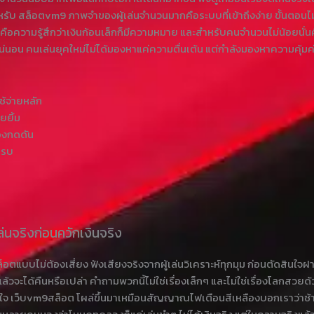
หรับ สล็อตvm9 ภาพจำของผู้เล่นจำนวนมากคือระบบที่เข้าถึงง่าย ขั้นตอนไม่ซั
ันคือความรู้สึกว่าเงินก้อนเล็กก็มีความหมาย และสำหรับคนจำนวนไม่น้อยนั
แน่นอน คนเล่นยุคใหม่ไม่ได้มองหาแค่ความตื่นเต้น แต่กำลังมองหาความคุ้มค
ช้จ่ายหลัก
ยยิ้ม
องกดดัน
ครบ
่นจริงก่อนควักเงินจริง
บบไม่ต้องเสี่ยง ฟังเสียงจริงจากผู้เล่นวิเคราะห์ทุกมุม ก่อนตัดสินใจฝ
แล้วจะได้คืนหรือเปล่า คำถามพวกนี้ไม่ใช่เรื่องเล็กๆ และไม่ใช่เรื่องโลกส
ินใจ เว็บvm9สล็อต โผล่ขึ้นมาเหมือนสัญญาณไฟเตือนสีเหลืองบอกเราว่าช้าก่