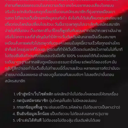
คำถามที่พบบ่อยครบจบในบทความเดียว เคยไหมอยากลองเสี่ยงโชคแบบ
จริงจัง แต่กลับต้องสะดุดตั้งแต่ขั้นตอนสมัครสมาชิก ที่ยุ่งยากเหมือนเขา
วงกต โอ้โหบางเว็บนี่กรอกข้อมูลจนท้อใจ ยังไม่ทันได้เล่นก็หมดแรงซะก่อน แต่
เดี๋ยวก่อนโลกมันเปลี่ยนไปแล้วนะ วันนี้เราจะพาคุณไปเจาะลึกกับสมัครสมาชิก
ง่ายไม่กี่ขั้นตอน เว็บz16คาสิโน ที่ใครก็พูดถึงกันแบบปากต่อปาก เพราะมันง่าย
จริงไม่จกตา และที่สำคัญมันทำให้การเริ่มต้นเดิมพันกลายเป็นเรื่องสบายๆ
เหมือนสั่งกาแฟแก้วโปรดพูดกันตรงๆ เลยนะในยุคนี้ความเร็วคือทุกอย่างใคร
ช้าก็แพ้ ใครยุ่งยากก็โดนเท จุดเด่นที่ทำให้เว็บนี้โดดเด่นสมัครไวภายในไม่กี่นาที
ไม่ต้องยืนยันตัวตนซับซ้อนรองรับมือถือ 100% ระบบออโต้ทันใจปลอดภัย
ระดับมาตรฐานสากลฟังดูเหมือนจะธรรมดาใช่ไหม แต่พอได้ลองจริงๆ มัน
กลับรู้สึกว่าเออทำไมเว็บอื่นไม่ทำแบบนี้ตั้งนานแล้วนะ หลายคนอาจคิดว่ามันจะ
ง่ายขนาดนั้นเลยเหรอ เอ้าลองดูขั้นตอนกันแบบชัดๆ ไปเลยดีกว่าขั้นตอน
สมัครสมาชิก
แค่คลิกเข้าไปไม่ต้องโหลดแอปให้รกเครื่อง
เข้าสู่หน้าเว็บไซต์หลัก
ปุ่มใหญ่เห็นชัด ไม่มีหลงแน่นอน
กดปุ่มสมัครสมาชิก
เช่นเบอร์โทร,รหัสผ่าน (ไม่ต้องยาวเป็นหางว่าว)
กรอกข้อมูลพื้นฐาน
แป๊บเดียวจบ ไม่ต้องส่งเอกสารวุ่นวาย
ยืนยันข้อมูลเล็กน้อย
ไม่ต้องรอไม่ต้องลุ้น เริ่มเดิมพันได้เลย
เข้าเล่นได้ทันที