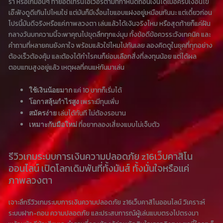
ร่า หรือเกมอื่นๆ ทำยอดเทิร์นโอเวอร์ตามที่กำหนดถอนเงินได้เมื่อครบเงื่อนไข
เอ๊ะฟังดูดีเกินไปไหมใช่ แต่มันก็มีเงื่อนไขแอบแฝงอยู่เหมือนกันนะ แต่เดี๋ยวก่อน
โปรนี้มันดีจริงหรือแค่ภาพลวงตา เล่นแล้วได้เงินจริงไหม หรือสุดท้ายก็แค่ฝัน
กลางวันบทความนี้จะพาคุณไปขุดลึกทุกแง่มุม ทั้งข้อดีข้อควรระวังเทคนิค และ
คำถามที่หลายคนยังคาใจ พร้อมแล้วใช่ไหมไปกันเลย ลองคิดดูในยุคที่ทุกอย่าง
ต้องเร็วต้องคุ้ม และต้องได้กำไรคนก็ย่อมเลือกสิ่งที่ลงทุนน้อย แต่ได้ผล
ตอบแทนสูงอยู่แล้ว เหตุผลที่คนแห่กันมาเล่น
แค่ 10 บาทก็เริ่มได้
ใช้เงินน้อยมาก
เพราะมีทุนเพิ่ม
โอกาสลุ้นกำไรสูง
เล่นได้ทันที ไม่ต้องรอนาน
สมัครง่าย
ที่อยากลองเสี่ยงแบบไม่เจ็บตัว
เหมาะกับมือใหม่
รีวิวเกมระบบการเงินความปลอดภัย z16เว็บคาสิโน
ออนไลน์ เปิดโลกเดิมพันที่ทั้งมันส์ ทั้งมั่นใจหรือแค่
ภาพลวงตา
เจาะลึกรีวิวเกมระบบการเงินความปลอดภัย z16เว็บคาสิโนออนไลน์ วิเคราะห์
ระบบฝาก-ถอน ความปลอดภัย และประสบการณ์ผู้เล่นแบบตรงไปตรงมา