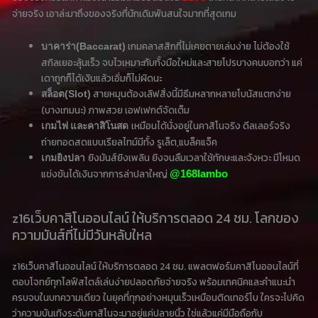
จ่ายจริง เอาล่ะมาถึงของจริงที่นักเดิมพันสนใจมากที่สุดเกม
เกมคลาสสิกที่ไม่เคยตายเล่นง่าย ไม่ต้องใช้
บาคาร่า
(
Baccarat)
สกิลเยอะลุ้นเร็ว จบไวเหมาะกับทั้งมือใหม่และสายโปรบางคนบอกว่า แค่
เดาถูกก็ได้เงินแล้วเอิ่มก็ไม่ผิดนะ
สายหมุนต้องเลิฟสิ่งนี้มีธีมหลากหลายโบนัสแตกง่าย
สล็อต
(
Slot)
(บางเกมนะ) ภาพสวย เอฟเฟกต์จัดเต็ม
เหมือนได้นั่งอยู่ในคาสิโนจริง ดีลเลอร์จริง
เกมไพ่
และคาสิโนสด
ถ่ายทอดสดแบบเรียลไทม์มีทั้ง รูเล็ต,แบล็คแจ็ค
ยิงมันส์ยิงเพลิน ยิงจนลืมเวลาใช้ทักษะและจังหวะ มีโหมด
เกมยิงปลา
แข่งขันได้เงินจากการล่าปลาใหญ่
@168lambo
z16เว็บคาสิโนออนไลน์ ให้บริการตลอด 24 ชม. โลกของ
ความมันส์ที่ไม่มีวันหลับใหล
z16เว็บคาสิโนออนไลน์ ให้บริการตลอด 24 ชม. แพลตฟอร์มคาสิโนออนไลน์ที่
ตอบโจทย์ทุกไลฟ์สไตล์เล่นง่ายปลอดภัยจ่ายจริง พร้อมเทคนิคและคำแนะนำ
ครบจบในบทความเดียว ในยุคที่ทุกอย่างหมุนเร็วเหมือนติดเทอร์โบ ใครจะไปคิด
ว่าความบันเทิงระดับคาสิโนจะมาอยู่แค่ปลายนิ้ว ใช่แล้วแค่มีมือถือกับ